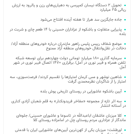
تحویل ۲ دستگاه نیسان کمپرسی به دهیاری‌های رزن و یالرود به ارزش
ریالی ۲۵ میلیارد
جاده جایگزین سد هراز تا هفته آینده افتتاح می‌شود
پذیرایی متفاوت و باشکوه از عزاداران حسینی با ۱۴ طعم چای و شربت در
بلده
موضع شفاف رییس پلیس راهور مازندران درباره خودروهای منطقه آزاد/
دخالت در نقل‌وانتقال خودروهای منطقه آزاد ممنوع
سرمایه گذاری ۱۸۰ میلیارد تومانی دولت چهاردهم برای توسعه شبکه
تلفن همراه و فیبر نوری در آمل/ برقراری ۱۴۷۰ اتصال فیبر نوری در شهر
آمل
شاهین نوشهر و مس کرمان امتیازها را تقسیم کردند/ فرصت‌سوزی، سه
امتیاز را از شاگردان نظرمحمدی گرفت
آیین باشکوه عاشورایی در روستای تاریخی یوش بلده
سه اثر تازه از مجموعه «مفاخر فریدونکنار» به قلم شعبان آزادی کناری
در آستانه انتشار
کلا میزبان عاشقان اباعبدالله در تاسوعا و عاشورای حسینی/ جلوه‌ای
ماندگار از عزاداری مردم روستای چل در امامزاده روستای کلا
اورطشت؛ میزبان یکی از کهن‌ترین آیین‌های عاشورایی ایران با قدمتی