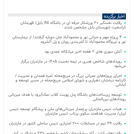
اخبار برگزیده
رقابت نفسگیر ۲۰ ورزشکار حرفه ای در باشگاه RX بابل/ قهرمانان
کراسفیت شهرستان بابل مشخص شدند
۴ پروژه مهم و حیاتی نور و محمودآباد جان دوباره گرفتند/ از بیمارستان
نور و نیروگاه محمودآباد تا کمربندی رویان و پل آلشرود
آتش‌ سوزی‌ های ۲ هفته اخیر میانکاله عمدی بود
رویدادهای شاخص هنری در نیمه نخست ۱۴۰۵ در مازندران برگزار
می‌شود
اجرای پروژه‌های عمرانی بزرگ در مریج‌محله ثمره همدلی و مدیریت /
کارنامه درخشان دهیاری و شورای اسلامی مریج‌محله در مسیر توسعه و
آبادانی
توسعه زیرساخت‌های باشگاه پدل پوینت کلاب نمک‌آبرود با هدف میزبانی
رویدادهای بین‌المللی
هیات تنیس مازندران پرچمدار میزبانی‌های ملی و پیشگام توسعه تنیس
ایران/ مدیریت هدفمند سکوی پرتاب تنیس مازندران
رقابت ۴۹ تیم در مسابقات ۲۰۰ امتیازی تنیس ساحلی کشور در مازندران
رقابت‌های کشتی آزاد پیشکسوتان کشور با حضور ۲۳۰ ورزشکار در آمل