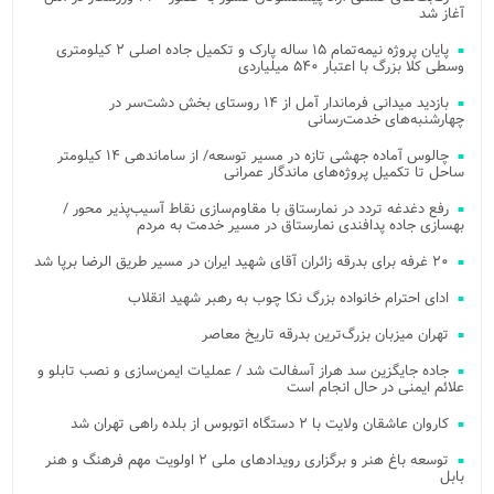
آغاز شد
پایان پروژه نیمه‌تمام ۱۵ ساله پارک و تکمیل جاده اصلی ۲ کیلومتری
وسطی کلا بزرگ با اعتبار ۵۴۰ میلیاردی
بازدید میدانی فرماندار آمل از ۱۴ روستای بخش دشت‌سر در
چهارشنبه‌های خدمت‌رسانی
چالوس آماده جهشی تازه در مسیر توسعه/ از ساماندهی ۱۴ کیلومتر
ساحل تا تکمیل پروژه‌های ماندگار عمرانی
رفع دغدغه تردد در نمارستاق با مقاوم‌سازی نقاط آسیب‌پذیر محور /
بهسازی جاده پدافندی نمارستاق در مسیر خدمت به مردم
۲۰ غرفه برای بدرقه زائران آقای شهید ایران در مسیر طریق الرضا برپا شد
ادای احترام خانواده بزرگ نکا چوب به رهبر شهید انقلاب
تهران میزبان بزرگ‌ترین بدرقه تاریخ معاصر
جاده جایگزین سد هراز آسفالت شد / عملیات ایمن‌سازی و نصب تابلو و
علائم ایمنی در حال انجام است
کاروان عاشقان ولایت با ۲ دستگاه اتوبوس از بلده راهی تهران شد
توسعه باغ هنر و برگزاری رویدادهای ملی ۲ اولویت مهم فرهنگ و هنر
بابل