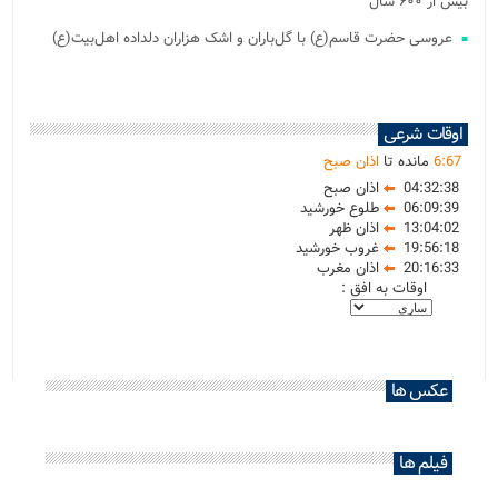
بیش از ۶۰۰ سال
عروسی حضرت قاسم(ع) با گل‌باران و اشک هزاران دلداده اهل‌بیت(ع)
اوقات شرعی
67
:
6
مانده تا
اذان صبح
04:32:38
اذان صبح
06:09:39
طلوع خورشید
13:04:02
اذان ظهر
19:56:18
غروب خورشید
20:16:33
اذان مغرب
اوقات به افق :
عکس ها
فیلم ها