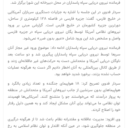
فرمانده نیروی دریایی سپاه پاسداران در محل دبیرخانه این شورا برگزار شد.
سردار فدوی در این جلسه با اشاره به جزئیات دستگیری سربازان آمریکایی
در خلیج فارس، گفت: جزیره فارسی در فاصله ۱۲۸ کیلومتری از ساحل،
دورترین جزیره کشورمان در خلیج فارس است. گزارشی مبنی بر ورود
نیروهای نظامی آمریکا توسط یگان نیروی دریایی سپاه در جزیره فارسی
واصل و مشخص شد این ورود شامل «عبور بدون ضرر» نمی‌شود.
فرمانده نیروی دریایی سپاه پاسداران ادامه داد: موضوع ورود غیر مجاز آنان
سریعا توسط نیروی دریایی سپاه پاسداران پیگیری شد و دو ساعت بعد
ناوگان دریایی آمریکا و متحدانش دست به حرکت‌های غیر عاقلانه‌ای زدند و
از طریق کانال بین‌المللی به آنان اخطار دادیم اگر دست به هرگونه عملیات
حساب نشده بزنند، برخورد شدید خواهد بود.
سردار فدوی تصریح کرد: ۱۸ هواپیمای جنگنده و تعداد زیادی بالگرد و
هواپیماهای بدون سرنشین از جانب نیروهای آمریکا و متحدانش در منطقه
به پرواز درآمدند که می‌خواستند جو را متشنج کنند. آمریکایی‌ها فهمیدند
توان نظامی ما می‌تواند برای آنان مشکل ایجاد کند و به همین دلیل رفتار
خود را اصلاح کردند.
وی افزود: مدیریت عاقلانه و مقتدرانه نظام باعث شد تا از هرگونه درگیری
در منطقه جلوگیری شود، در عین آنکه اقتدار و توان نظام اسلامی به رخ