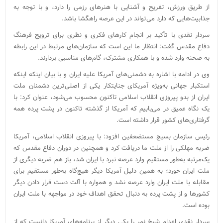
از طریق ورزش، تفریح و آشنایی با هنرهای رزمی را دارد، و با توجه به
جذابیت‌هایی که دارد می‌تواند در این عرصه راهگشا باشد.
سردار نقدی با تأکید بر انجام کارهای فکری و نظری برای ترویج فرهنگ
دفاع مقدس گفت: انتظار ما این است که سازمان‌های مرتبط در این رابطه
به صحنه وارد شده و با همکاری مشترک، گام‌های مناسبی بردارند.
وی در ادامه با اشاره به دشمنی‌های آمریکا علیه ایران و با بیان اینکه اینکه
استکبار جهانی به‌ویژه آمریکای جنایتکار یکی از اصلی‌ترین دشمنان ملت
ایران از بدو پیروزی انقلاب اسلامی تاکنون محسوب می‌شود، عنوان کرد: با
یک نگاه عمیق در می‌یابیم که آمریکا از گذشته تاکنون در پشت پرده همه
گرفتاری‌های کشور قرار داشته است.
رئیس سازمان بسیج مستضعفین افزود: با پیروزی انقلاب اسلامی، آمریکا
ضربه مهلکی را از ملت ما دریافت کرد و همچنین در دوران دفاع مقدس که
یک‌مرتبه به‌طور مستقیم وارد عرصه نبرد با ایران شد، باز هم ضربه دیگری از
ملت ایران خورد؛ به همین دلیل آمریکا دیگر هیچ‌گاه به‌طور مستقیم برای
مقابله با ملت ایران وارد عرصه نشد و همواره با آلت دست قرار دادن دیگر
کشورها و از پشت پرده به دنبال تحقق اهداف خود در مواجهه با ملت ایران
بوده است.
سردار نقدی اعدام شیخ نمر را یکی دیگر از برنامه‌های آمریکا دانست که از