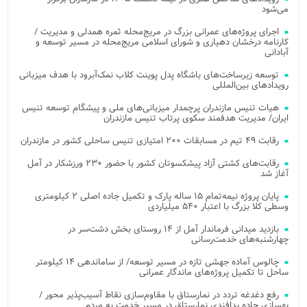
می‌شود
اجرای پروژه‌های عمرانی بزرگ در مریج‌محله ثمره همدلی و مدیریت /
کارنامه درخشان دهیاری و شورای اسلامی مریج‌محله در مسیر توسعه و
آبادانی
توسعه زیرساخت‌های باشگاه پدل پوینت کلاب نمک‌آبرود با هدف میزبانی
رویدادهای بین‌المللی
هیات تنیس مازندران پرچمدار میزبانی‌های ملی و پیشگام توسعه تنیس
ایران/ مدیریت هدفمند سکوی پرتاب تنیس مازندران
رقابت ۴۹ تیم در مسابقات ۲۰۰ امتیازی تنیس ساحلی کشور در مازندران
رقابت‌های کشتی آزاد پیشکسوتان کشور با حضور ۲۳۰ ورزشکار در آمل
آغاز شد
پایان پروژه نیمه‌تمام ۱۵ ساله پارک و تکمیل جاده اصلی ۲ کیلومتری
وسطی کلا بزرگ با اعتبار ۵۴۰ میلیاردی
بازدید میدانی فرماندار آمل از ۱۴ روستای بخش دشت‌سر در
چهارشنبه‌های خدمت‌رسانی
چالوس آماده جهشی تازه در مسیر توسعه/ از ساماندهی ۱۴ کیلومتر
ساحل تا تکمیل پروژه‌های ماندگار عمرانی
رفع دغدغه تردد در نمارستاق با مقاوم‌سازی نقاط آسیب‌پذیر محور /
بهسازی جاده پدافندی نمارستاق در مسیر خدمت به مردم