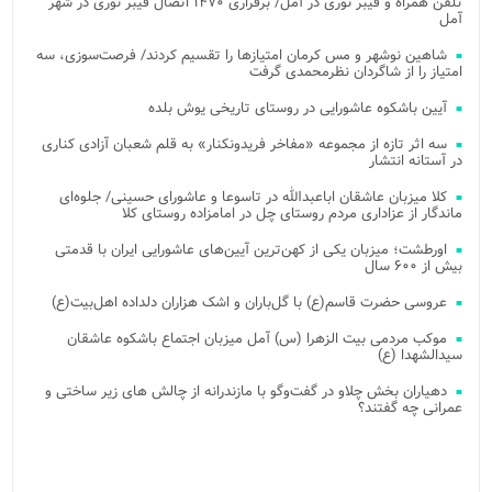
تلفن همراه و فیبر نوری در آمل/ برقراری ۱۴۷۰ اتصال فیبر نوری در شهر
آمل
شاهین نوشهر و مس کرمان امتیازها را تقسیم کردند/ فرصت‌سوزی، سه
امتیاز را از شاگردان نظرمحمدی گرفت
آیین باشکوه عاشورایی در روستای تاریخی یوش بلده
سه اثر تازه از مجموعه «مفاخر فریدونکنار» به قلم شعبان آزادی کناری
در آستانه انتشار
کلا میزبان عاشقان اباعبدالله در تاسوعا و عاشورای حسینی/ جلوه‌ای
ماندگار از عزاداری مردم روستای چل در امامزاده روستای کلا
اورطشت؛ میزبان یکی از کهن‌ترین آیین‌های عاشورایی ایران با قدمتی
بیش از ۶۰۰ سال
عروسی حضرت قاسم(ع) با گل‌باران و اشک هزاران دلداده اهل‌بیت(ع)
موکب مردمی بیت‌ الزهرا (س) آمل میزبان اجتماع باشکوه عاشقان
سیدالشهدا (ع)
دهیاران بخش چلاو در گفت‌وگو با مازندرانه از چالش های زیر ساختی و
عمرانی چه گفتند؟