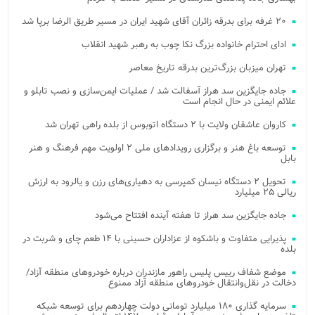
۲۰ غرفه برای بدرقه زائران آقای شهید ایران در مسیر طریق الرضا برپا شد
ادای احترام خانواده بزرگ نکا چوب به رهبر شهید انقلاب
تهران میزبان بزرگ‌ترین بدرقه تاریخ معاصر
جاده جایگزین سد هراز آسفالت شد / عملیات ایمن‌سازی و نصب تابلو و
علائم ایمنی در حال انجام است
کاروان عاشقان ولایت با ۲ دستگاه اتوبوس از بلده راهی تهران شد
توسعه باغ هنر و برگزاری رویدادهای ملی ۲ اولویت مهم فرهنگ و هنر
بابل
تحویل ۲ دستگاه نیسان کمپرسی به دهیاری‌های رزن و یالرود به ارزش
ریالی ۲۵ میلیارد
جاده جایگزین سد هراز تا هفته آینده افتتاح می‌شود
پذیرایی متفاوت و باشکوه از عزاداران حسینی با ۱۴ طعم چای و شربت در
بلده
موضع شفاف رییس پلیس راهور مازندران درباره خودروهای منطقه آزاد/
دخالت در نقل‌وانتقال خودروهای منطقه آزاد ممنوع
سرمایه گذاری ۱۸۰ میلیارد تومانی دولت چهاردهم برای توسعه شبکه