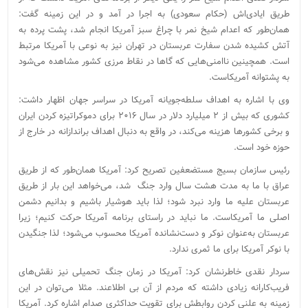
طریق ایادی‌اش (حکام سعودی) به اجرا در آمد و در این زمینه گفت:
همان‌طور که اعدام شیخ نمر با چراغ سبز آمریکا انجام شد، پشت پرده به
آتش کشیده شدن سفارت عربستان در تهران نیز به نوعی با آمریکا مرتبط
است. همچینین ناامنی‌هایی که گاها در نقاط مرزی کشور مشاهده می‌شود
به پشتوانه آمریکاست.
وی با اشاره به اهداف سلطه‌جویانه آمریکا در سراسر جهان اظهار داشت:
کشوری که بیش از ۲ میلیارد دلار در سال ۲۰۱۶ برای دموکراتیزه کردن ایران
و برخی کشورها هزینه می‌کند، در واقع به دنبال اهداف براندازانه در خارج از
حوزه خود است.
رئیس سازمان بسیج مستضعفین تصریح کرد: آمریکا همان‌طور که از طریق
عراق با ما به مدت هشت سال وارد جنگ شد، می‌خواهد این بار از طریق
عربستان علیه ما وارد نبرد شود؛ لذا باید هوشیار باشیم و بدانیم دشمن
اصلی ما آمریکاست. ما نباید در راستای برنامه آمریکا حرکت کنیم؛ زیرا
عربستان به‌عنوان نوکر و دست‌نشانده آمریکا محسوب می‌شود؛ لذا جنگیدن
با نوکر آمریکا برای ما ثمری ندارد.
سردار نقدی خاطرنشان کرد: آمریکا در زمان جنگ تحمیلی نیز نقش‌های
فریب‌کارانه زیادی داشته که مردم از آن بی اطلاعند. مثلا می‌توان در این
زمینه به علنی کردن روابطش برای تقویت حداکثری صدام اشاره کرد. آمریکا