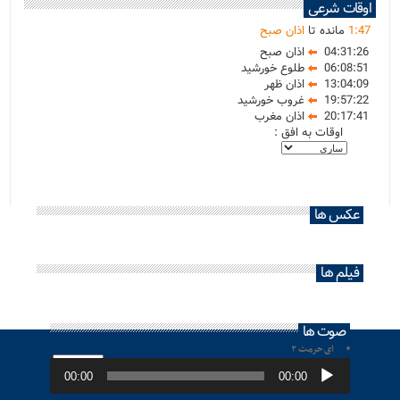
اوقات شرعی
47
:
1
مانده تا
اذان صبح
04:31:26
اذان صبح
06:08:51
طلوع خورشید
13:04:09
اذان ظهر
19:57:22
غروب خورشید
20:17:41
اذان مغرب
اوقات به افق :
عکس ها
فیلم ها
صوت ها
ای حرمت ۲
پخش‌کننده
صوت
00:00
00:00