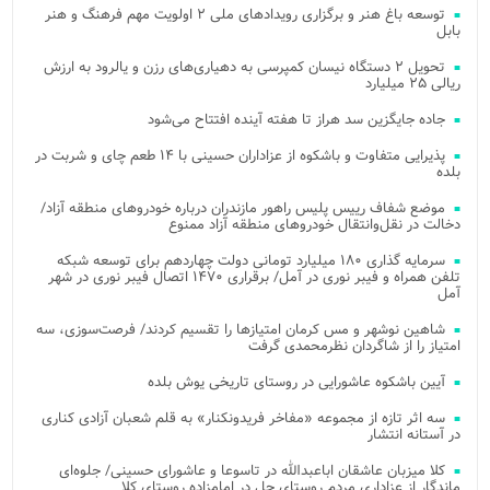
توسعه باغ هنر و برگزاری رویدادهای ملی ۲ اولویت مهم فرهنگ و هنر
بابل
تحویل ۲ دستگاه نیسان کمپرسی به دهیاری‌های رزن و یالرود به ارزش
ریالی ۲۵ میلیارد
جاده جایگزین سد هراز تا هفته آینده افتتاح می‌شود
پذیرایی متفاوت و باشکوه از عزاداران حسینی با ۱۴ طعم چای و شربت در
بلده
موضع شفاف رییس پلیس راهور مازندران درباره خودروهای منطقه آزاد/
دخالت در نقل‌وانتقال خودروهای منطقه آزاد ممنوع
سرمایه گذاری ۱۸۰ میلیارد تومانی دولت چهاردهم برای توسعه شبکه
تلفن همراه و فیبر نوری در آمل/ برقراری ۱۴۷۰ اتصال فیبر نوری در شهر
آمل
شاهین نوشهر و مس کرمان امتیازها را تقسیم کردند/ فرصت‌سوزی، سه
امتیاز را از شاگردان نظرمحمدی گرفت
آیین باشکوه عاشورایی در روستای تاریخی یوش بلده
سه اثر تازه از مجموعه «مفاخر فریدونکنار» به قلم شعبان آزادی کناری
در آستانه انتشار
کلا میزبان عاشقان اباعبدالله در تاسوعا و عاشورای حسینی/ جلوه‌ای
ماندگار از عزاداری مردم روستای چل در امامزاده روستای کلا