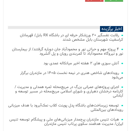
اخبار برگزیده
رقابت نفسگیر ۲۰ ورزشکار حرفه ای در باشگاه RX بابل/ قهرمانان
کراسفیت شهرستان بابل مشخص شدند
۴ پروژه مهم و حیاتی نور و محمودآباد جان دوباره گرفتند/ از بیمارستان
نور و نیروگاه محمودآباد تا کمربندی رویان و پل آلشرود
آتش‌ سوزی‌ های ۲ هفته اخیر میانکاله عمدی بود
رویدادهای شاخص هنری در نیمه نخست ۱۴۰۵ در مازندران برگزار
می‌شود
اجرای پروژه‌های عمرانی بزرگ در مریج‌محله ثمره همدلی و مدیریت /
کارنامه درخشان دهیاری و شورای اسلامی مریج‌محله در مسیر توسعه و
آبادانی
توسعه زیرساخت‌های باشگاه پدل پوینت کلاب نمک‌آبرود با هدف میزبانی
رویدادهای بین‌المللی
هیات تنیس مازندران پرچمدار میزبانی‌های ملی و پیشگام توسعه تنیس
ایران/ مدیریت هدفمند سکوی پرتاب تنیس مازندران