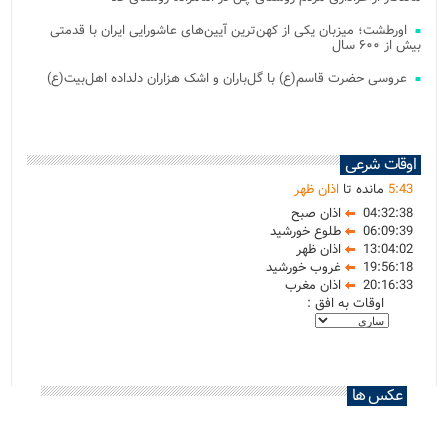
اورطشت؛ میزبان یکی از کهن‌ترین آیین‌های عاشورایی ایران با قدمتی
بیش از ۶۰۰ سال
عروسی حضرت قاسم(ع) با گل‌باران و اشک هزاران دلداده اهل‌بیت(ع)
اوقات شرعی
43
:
5
مانده تا
اذان ظهر
04:32:38
اذان صبح
06:09:39
طلوع خورشید
13:04:02
اذان ظهر
19:56:18
غروب خورشید
20:16:33
اذان مغرب
اوقات به افق :
عکس ها