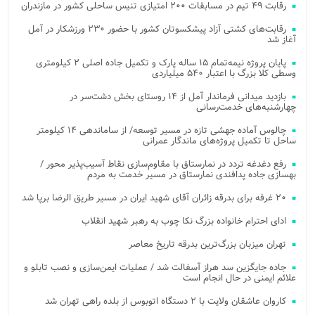
رقابت ۴۹ تیم در مسابقات ۲۰۰ امتیازی تنیس ساحلی کشور در مازندران
رقابت‌های کشتی آزاد پیشکسوتان کشور با حضور ۲۳۰ ورزشکار در آمل
آغاز شد
پایان پروژه نیمه‌تمام ۱۵ ساله پارک و تکمیل جاده اصلی ۲ کیلومتری
وسطی کلا بزرگ با اعتبار ۵۴۰ میلیاردی
بازدید میدانی فرماندار آمل از ۱۴ روستای بخش دشت‌سر در
چهارشنبه‌های خدمت‌رسانی
چالوس آماده جهشی تازه در مسیر توسعه/ از ساماندهی ۱۴ کیلومتر
ساحل تا تکمیل پروژه‌های ماندگار عمرانی
رفع دغدغه تردد در نمارستاق با مقاوم‌سازی نقاط آسیب‌پذیر محور /
بهسازی جاده پدافندی نمارستاق در مسیر خدمت به مردم
۲۰ غرفه برای بدرقه زائران آقای شهید ایران در مسیر طریق الرضا برپا شد
ادای احترام خانواده بزرگ نکا چوب به رهبر شهید انقلاب
تهران میزبان بزرگ‌ترین بدرقه تاریخ معاصر
جاده جایگزین سد هراز آسفالت شد / عملیات ایمن‌سازی و نصب تابلو و
علائم ایمنی در حال انجام است
کاروان عاشقان ولایت با ۲ دستگاه اتوبوس از بلده راهی تهران شد