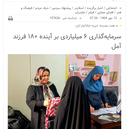
ویژه
اجتماعی
/
اخبار برگزیده
/
اسلایدر
/
پیشنهاد سردبیر
/
حرف مردم
/
فرهنگ و
هنر
/
فضای مجازی
/
فیلم
/
مازندران
12 مهر 1404 - 07:26
شناسه خبر : 157626
به همت موسسه خیریه دارالاکرام آمل؛
سرمایه‌گذاری ۶ میلیاردی بر آینده ۱۸۰ فرزند
آمل