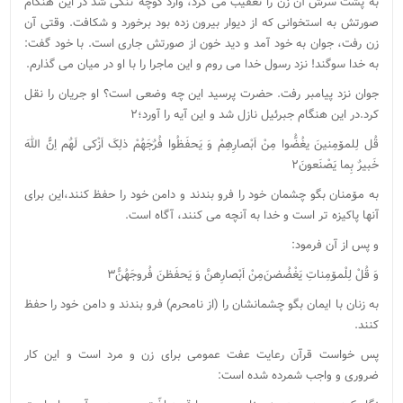
به پشت سرش آن زن را تعقیب می کرد، وارد کوچه تنگی شد در این هنگام
صورتش به استخوانی که از دیوار بیرون زده بود برخورد و شکافت. وقتی آن
زن رفت، جوان به خود آمد و دید خون از صورتش جاری است. با خود گفت:
به خدا سوگند! نزد رسول خدا می روم و این ماجرا را با او در میان می گذارم.
جوان نزد پیامبر رفت. حضرت پرسید این چه وضعی است؟ او جریان را نقل
کرد.در این هنگام جبرئیل نازل شد و این آیه را آورد؛۲
قُل لِلمۆمِنینَ یغُضُّوا مِنْ اَبْصارِهِمْ وَ یَحفَظُوا فُرٌجَهُمْ ذلِکَ اَزْکی لَهٌم اِنًَّ اللهَ
خَبیرٌ بِما یَصْنَعونَ۲
به مۆمنان بگو چشمان خود را فرو بندند و دامن خود را حفظ کنند،این برای
آنها پاکیزه تر است و خدا به آنچه می کنند، آگاه است.
و پس از آن فرمود:
وَ قُلْ لِلْمۆمِناتِ یَغْضُضنَ‌مِنْ اَبْصارِهنَّ وَ یَحفَظنَ‌ فُروجَهُنًّ۳
به زنان با ایمان بگو چشمانشان را (از نامحرم) فرو بندند و دامن خود را حفظ
کنند.
پس خواست قرآن رعایت عفت عمومی برای زن و مرد است و این کار
ضروری و واجب شمرده شده است: