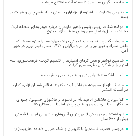
جاده جایگزین سد هراز تا هفته آینده افتتاح می‌شود
پذیرایی متفاوت و باشکوه از عزاداران حسینی با ۱۴ طعم چای و شربت در
بلده
موضع شفاف رییس پلیس راهور مازندران درباره خودروهای منطقه آزاد/
دخالت در نقل‌وانتقال خودروهای منطقه آزاد ممنوع
سرمایه گذاری ۱۸۰ میلیارد تومانی دولت چهاردهم برای توسعه شبکه
تلفن همراه و فیبر نوری در آمل/ برقراری ۱۴۷۰ اتصال فیبر نوری در شهر
آمل
شاهین نوشهر و مس کرمان امتیازها را تقسیم کردند/ فرصت‌سوزی، سه
امتیاز را از شاگردان نظرمحمدی گرفت
آیین باشکوه عاشورایی در روستای تاریخی یوش بلده
سه اثر تازه از مجموعه «مفاخر فریدونکنار» به قلم شعبان آزادی کناری
در آستانه انتشار
کلا میزبان عاشقان اباعبدالله در تاسوعا و عاشورای حسینی/ جلوه‌ای
ماندگار از عزاداری مردم روستای چل در امامزاده روستای کلا
اورطشت؛ میزبان یکی از کهن‌ترین آیین‌های عاشورایی ایران با قدمتی
بیش از ۶۰۰ سال
عروسی حضرت قاسم(ع) با گل‌باران و اشک هزاران دلداده اهل‌بیت(ع)