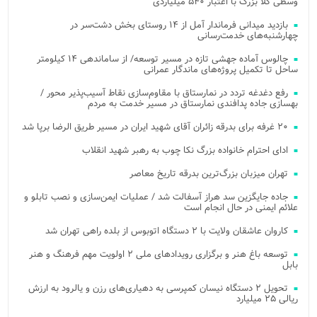
وسطی کلا بزرگ با اعتبار ۵۴۰ میلیاردی
بازدید میدانی فرماندار آمل از ۱۴ روستای بخش دشت‌سر در
چهارشنبه‌های خدمت‌رسانی
چالوس آماده جهشی تازه در مسیر توسعه/ از ساماندهی ۱۴ کیلومتر
ساحل تا تکمیل پروژه‌های ماندگار عمرانی
رفع دغدغه تردد در نمارستاق با مقاوم‌سازی نقاط آسیب‌پذیر محور /
بهسازی جاده پدافندی نمارستاق در مسیر خدمت به مردم
۲۰ غرفه برای بدرقه زائران آقای شهید ایران در مسیر طریق الرضا برپا شد
ادای احترام خانواده بزرگ نکا چوب به رهبر شهید انقلاب
تهران میزبان بزرگ‌ترین بدرقه تاریخ معاصر
جاده جایگزین سد هراز آسفالت شد / عملیات ایمن‌سازی و نصب تابلو و
علائم ایمنی در حال انجام است
کاروان عاشقان ولایت با ۲ دستگاه اتوبوس از بلده راهی تهران شد
توسعه باغ هنر و برگزاری رویدادهای ملی ۲ اولویت مهم فرهنگ و هنر
بابل
تحویل ۲ دستگاه نیسان کمپرسی به دهیاری‌های رزن و یالرود به ارزش
ریالی ۲۵ میلیارد