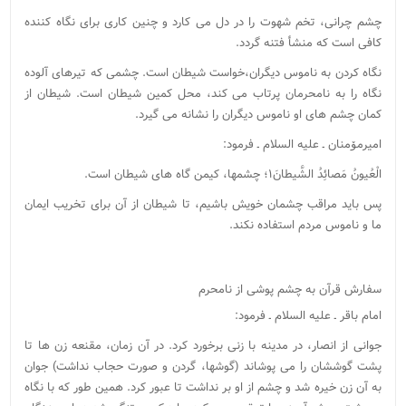
چشم چرانی، تخم شهوت را در دل می کارد و چنین کاری برای نگاه کننده
کافی است که منشأ فتنه گردد.
نگاه کردن به ناموس دیگران،‌خواست شیطان است. چشمی که تیرهای آلوده
نگاه را به نامحرمان پرتاب می کند، محل کمین شیطان است. شیطان از
کمان چشم های او ناموس دیگران را نشانه می گیرد.
امیرمۆمنان ـ علیه السلام ـ فرمود:
الْعُیونُ مَصائِدُ الشَّیطانَ۱؛ چشمها، کیمن گاه های شیطان است.
پس باید مراقب چشمان خویش باشیم، تا شیطان از آن برای تخریب ایمان
ما و ناموس مردم استفاده نکند.
سفارش قرآن به چشم پوشی از نامحرم
امام باقر ـ علیه السلام ـ فرمود:
جوانی از انصار، در مدینه با زنی برخورد کرد. در آن زمان، مقنعه زن ها تا
پشت گوششان را می پوشاند (گوشها، گردن و صورت حجاب نداشت) جوان
به آن زن خیره شد و چشم از او بر نداشت تا عبور کرد. همین طور که با نگاه