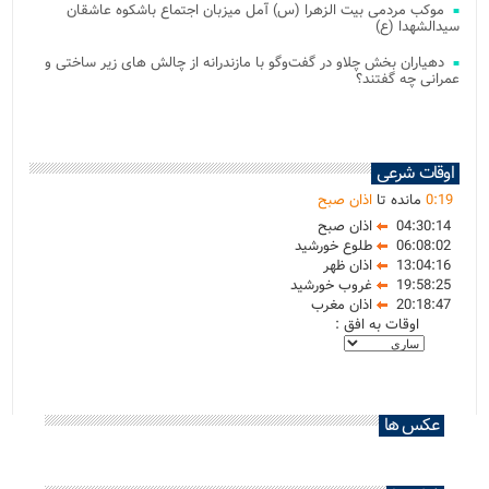
موکب مردمی بیت‌ الزهرا (س) آمل میزبان اجتماع باشکوه عاشقان
سیدالشهدا (ع)
دهیاران بخش چلاو در گفت‌وگو با مازندرانه از چالش های زیر ساختی و
عمرانی چه گفتند؟
اوقات شرعی
19
:
0
مانده تا
اذان صبح
04:30:14
اذان صبح
06:08:02
طلوع خورشید
13:04:16
اذان ظهر
19:58:25
غروب خورشید
20:18:47
اذان مغرب
اوقات به افق :
عکس ها