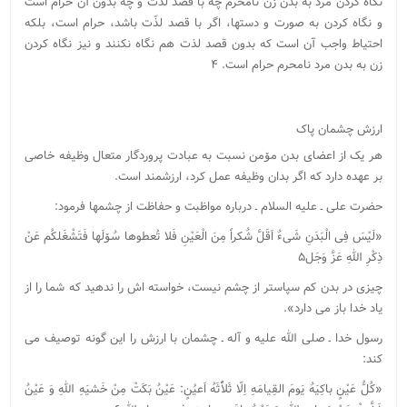
نگاه کردن مرد به بدن زن نامحرم چه با قصد لذّت و چه بدون آن حرام است
و نگاه کردن به صورت و دستها، اگر با قصد لذّت باشد، حرام است، بلکه
احتیاط واجب آن است که بدون قصد لذت هم نگاه نکنند و نیز نگاه کردن
زن به بدن مرد نامحرم حرام است. ۴
ارزش چشمان پاک
هر یک از اعضای بدن مۆمن نسبت به عبادت پروردگار متعال وظیفه خاصی
بر عهده دارد که اگر بدان وظیفه عمل کرد، ارزشمند است.
حضرت علی ـ علیه السلام ـ درباره مواظبت و حفاظت از چشمها فرمود:
«لَیْسَ فِی الْبَدَنِ‌ شَیءٌ اَقَلَّ شٌکراً مِنَ الْعَیْنِ فَلا تُعطوها سٌۆلَها فَتَشْغَلکُم عَنْ
ذِکْرِ اللهِ‌ عَزَّ وَجَل۵
چیزی در بدن کم سپاستر از چشم نیست، خواسته اش را ندهید که شما را از
یاد خدا باز می دارد».
رسول خدا ـ صلی الله علیه و آله ـ چشمان با ارزش را این گونه توصیف می
کند:
«کُلُّ عَیْنٍ باکِیَهٌ یَومَ القِیامَهِ اِلّا ثَلاًًثَهُ اَعیُنٍ: عَیْنٌ بَکَتْ مِنْ خَشیَهِ اللهِ وَ عَیْنٌ