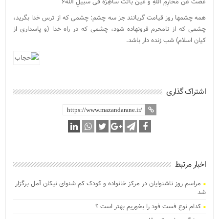
غَضَّتْ عَنْ مَحارِمِ اللهِ وَ عَیْنٌ باتَت ساهِرَه فی سبیلِ الله۶
همه چشمها روز قیامت گریانند جز سه چشم: چشمی که از ترس خدا بگرید،
چشمی که از نامحرم فرونهاده شود، چشمی که در راه خدا (و پاسداری از
کیان اسلام) شب زنده دار باشد.
اشتراک گذاری
اخبار مرتبط
مراسم روز ناشنوایان در مرکز خانواده و کودک کم شنوای نیکان آمل برگزار
شد
کدام نوع فست فود را بخوریم بهتر است ؟