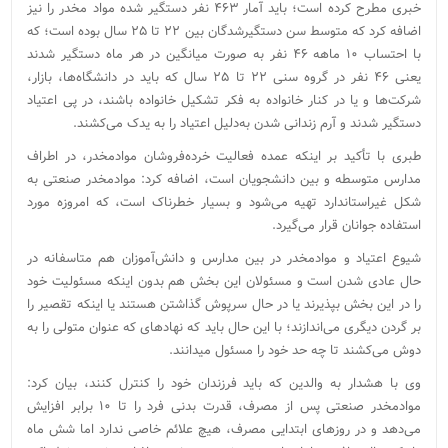
خبری مطرح کرده است؛ باید آمار ۴۶۳ نفر دستگیر شده مواد مخدر را نیز
اضافه کرد که متوسط سن‌ دستگیرشدگان بین ۲۲ تا ۲۵ سال بوده است؛ که
با احتساب ۱۰ ماهه ۴۶ نفر به صورت میانگین در هر ماه دستگیر شدند
یعنی ۴۶ نفر در گروه سنی ۲۲ تا ۲۵ سال که باید در دانشگاه‌ها، بازار،
شرکت‌ها و یا در کنار خانواده به فکر تشکیل خانواده باشند، در پی اعتیاد
دستگیر شدند و آرم زندانی شدن به‌دلیل اعتیاد را به یدک می‌کشند.
طبری با تأکید بر اینکه عمده فعالیت خرده‌فروشان موادمخدر، در اطراف
مدارس متوسطه و بین دانشجویان است، اضافه کرد: موادمخدر صنعتی به
شکل غیراستاندارد تهیه می‌شود و بسیار خطرناک است، که امروزه مورد
استفاده جوانان قرار می‌گیرد.
شیوع اعتیاد و موادمخدر در بین مدارس و دانش‌آموزان هم متاسفانه در
حال عادی شدن است و مسئولان این بخش هم بدون اینکه مسئولیت خود
را در این بخش بپذیرند یا در حال سرپوش گذاشتن هستند یا اینکه تقصیر را
بر گردن دیگری می‌اندازند؛ با این حال باید که نهادهای که عنوان متولی را به
دوش می‌کشند تا چه حد خود را مسئول می‎دانند.
وی با هشدار به والدین که باید فرزندان خود را کنترل کنند، بیان کرد:
موادمخدر صنعتی پس از مصرف، قدرت بدنی فرد را تا ۱۰ برابر افزایش
می‌دهد و در روز‌های ابتدایی مصرف، هیچ علائم خاصی ندارد اما شش ماه