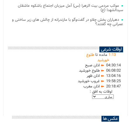
موکب مردمی بیت‌ الزهرا (س) آمل میزبان اجتماع باشکوه عاشقان
سیدالشهدا (ع)
دهیاران بخش چلاو در گفت‌وگو با مازندرانه از چالش های زیر ساختی و
عمرانی چه گفتند؟
اوقات شرعی
13
:
1
مانده تا
طلوع
خورشید
04:30:14
اذان صبح
06:08:02
طلوع خورشید
13:04:16
اذان ظهر
19:58:25
غروب خورشید
20:18:47
اذان مغرب
اوقات به افق :
عکس ها