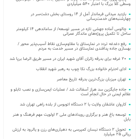
وسطی کلا بزرگ با اعتبار ۵۴۰ میلیاردی
بازدید میدانی فرماندار آمل از ۱۴ روستای بخش دشت‌سر در
چهارشنبه‌های خدمت‌رسانی
چالوس آماده جهشی تازه در مسیر توسعه/ از ساماندهی ۱۴ کیلومتر
ساحل تا تکمیل پروژه‌های ماندگار عمرانی
رفع دغدغه تردد در نمارستاق با مقاوم‌سازی نقاط آسیب‌پذیر محور /
بهسازی جاده پدافندی نمارستاق در مسیر خدمت به مردم
۲۰ غرفه برای بدرقه زائران آقای شهید ایران در مسیر طریق الرضا برپا شد
ادای احترام خانواده بزرگ نکا چوب به رهبر شهید انقلاب
تهران میزبان بزرگ‌ترین بدرقه تاریخ معاصر
جاده جایگزین سد هراز آسفالت شد / عملیات ایمن‌سازی و نصب تابلو و
علائم ایمنی در حال انجام است
کاروان عاشقان ولایت با ۲ دستگاه اتوبوس از بلده راهی تهران شد
توسعه باغ هنر و برگزاری رویدادهای ملی ۲ اولویت مهم فرهنگ و هنر
بابل
تحویل ۲ دستگاه نیسان کمپرسی به دهیاری‌های رزن و یالرود به ارزش
ریالی ۲۵ میلیارد