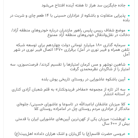
جاده جایگزین سد هراز تا هفته آینده افتتاح می‌شود
پذیرایی متفاوت و باشکوه از عزاداران حسینی با ۱۴ طعم چای و شربت در
بلده
موضع شفاف رییس پلیس راهور مازندران درباره خودروهای منطقه آزاد/
دخالت در نقل‌وانتقال خودروهای منطقه آزاد ممنوع
سرمایه گذاری ۱۸۰ میلیارد تومانی دولت چهاردهم برای توسعه شبکه
تلفن همراه و فیبر نوری در آمل/ برقراری ۱۴۷۰ اتصال فیبر نوری در شهر
آمل
شاهین نوشهر و مس کرمان امتیازها را تقسیم کردند/ فرصت‌سوزی، سه
امتیاز را از شاگردان نظرمحمدی گرفت
آیین باشکوه عاشورایی در روستای تاریخی یوش بلده
سه اثر تازه از مجموعه «مفاخر فریدونکنار» به قلم شعبان آزادی کناری
در آستانه انتشار
کلا میزبان عاشقان اباعبدالله در تاسوعا و عاشورای حسینی/ جلوه‌ای
ماندگار از عزاداری مردم روستای چل در امامزاده روستای کلا
اورطشت؛ میزبان یکی از کهن‌ترین آیین‌های عاشورایی ایران با قدمتی
بیش از ۶۰۰ سال
عروسی حضرت قاسم(ع) با گل‌باران و اشک هزاران دلداده اهل‌بیت(ع)