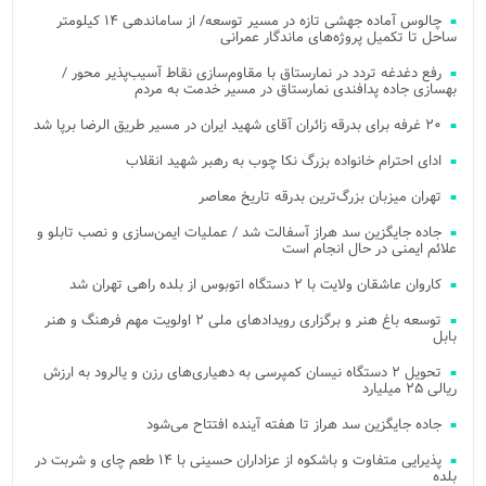
چالوس آماده جهشی تازه در مسیر توسعه/ از ساماندهی ۱۴ کیلومتر
ساحل تا تکمیل پروژه‌های ماندگار عمرانی
رفع دغدغه تردد در نمارستاق با مقاوم‌سازی نقاط آسیب‌پذیر محور /
بهسازی جاده پدافندی نمارستاق در مسیر خدمت به مردم
۲۰ غرفه برای بدرقه زائران آقای شهید ایران در مسیر طریق الرضا برپا شد
ادای احترام خانواده بزرگ نکا چوب به رهبر شهید انقلاب
تهران میزبان بزرگ‌ترین بدرقه تاریخ معاصر
جاده جایگزین سد هراز آسفالت شد / عملیات ایمن‌سازی و نصب تابلو و
علائم ایمنی در حال انجام است
کاروان عاشقان ولایت با ۲ دستگاه اتوبوس از بلده راهی تهران شد
توسعه باغ هنر و برگزاری رویدادهای ملی ۲ اولویت مهم فرهنگ و هنر
بابل
تحویل ۲ دستگاه نیسان کمپرسی به دهیاری‌های رزن و یالرود به ارزش
ریالی ۲۵ میلیارد
جاده جایگزین سد هراز تا هفته آینده افتتاح می‌شود
پذیرایی متفاوت و باشکوه از عزاداران حسینی با ۱۴ طعم چای و شربت در
بلده