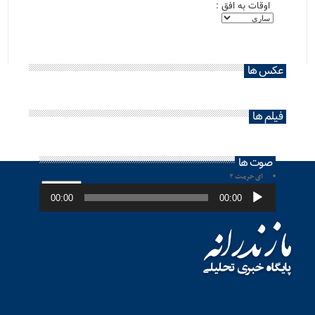
اوقات به افق :
عکس ها
فیلم ها
صوت ها
ای حرمت ۲
پخش‌کننده
صوت
00:00
00:00