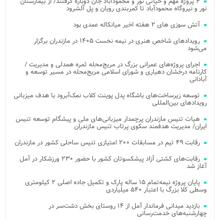
۴ پروژه مهم و حیاتی نور و محمودآباد جان دوباره گرفتند/ از بیمارستان
نور و نیروگاه محمودآباد تا کمربندی رویان و پل آلشرود
آتش‌ سوزی‌ های ۲ هفته اخیر میانکاله عمدی بود
رویدادهای شاخص هنری در نیمه نخست ۱۴۰۵ در مازندران برگزار
می‌شود
اجرای پروژه‌های عمرانی بزرگ در مریج‌محله ثمره همدلی و مدیریت /
کارنامه درخشان دهیاری و شورای اسلامی مریج‌محله در مسیر توسعه و
آبادانی
توسعه زیرساخت‌های باشگاه پدل پوینت کلاب نمک‌آبرود با هدف میزبانی
رویدادهای بین‌المللی
هیات تنیس مازندران پرچمدار میزبانی‌های ملی و پیشگام توسعه تنیس
ایران/ مدیریت هدفمند سکوی پرتاب تنیس مازندران
رقابت ۴۹ تیم در مسابقات ۲۰۰ امتیازی تنیس ساحلی کشور در مازندران
رقابت‌های کشتی آزاد پیشکسوتان کشور با حضور ۲۳۰ ورزشکار در آمل
آغاز شد
پایان پروژه نیمه‌تمام ۱۵ ساله پارک و تکمیل جاده اصلی ۲ کیلومتری
وسطی کلا بزرگ با اعتبار ۵۴۰ میلیاردی
بازدید میدانی فرماندار آمل از ۱۴ روستای بخش دشت‌سر در
چهارشنبه‌های خدمت‌رسانی