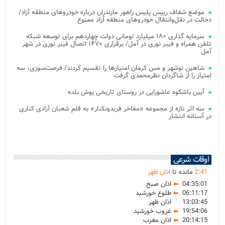
موضع شفاف رییس پلیس راهور مازندران درباره خودروهای منطقه آزاد/
دخالت در نقل‌وانتقال خودروهای منطقه آزاد ممنوع
سرمایه گذاری ۱۸۰ میلیارد تومانی دولت چهاردهم برای توسعه شبکه
تلفن همراه و فیبر نوری در آمل/ برقراری ۱۴۷۰ اتصال فیبر نوری در شهر
آمل
شاهین نوشهر و مس کرمان امتیازها را تقسیم کردند/ فرصت‌سوزی، سه
امتیاز را از شاگردان نظرمحمدی گرفت
آیین باشکوه عاشورایی در روستای تاریخی یوش بلده
سه اثر تازه از مجموعه «مفاخر فریدونکنار» به قلم شعبان آزادی کناری
در آستانه انتشار
اوقات شرعی
41
:
2
مانده تا
اذان ظهر
04:35:01
اذان صبح
06:11:17
طلوع خورشید
13:03:45
اذان ظهر
19:54:06
غروب خورشید
20:14:15
اذان مغرب