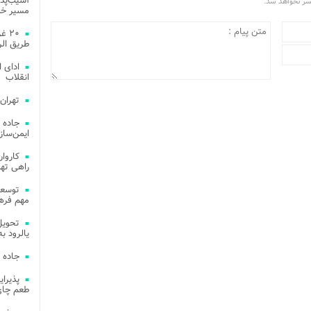
آسیب‌پذی
تشر نخواهد شد.
مسیر خد
۲۰ 
طریق الر
ادای 
انقلاب
تهران
جاده 
ایمن‌ساز
راهی ته
مهم فره
یالرود به ار
جاده 
طعم چای