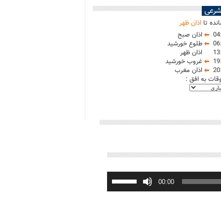
شرعی
نده تا
اذان ظهر
04
اذان صبح
06
طلوع خورشید
13
اذان ظهر
19
غروب خورشید
20
اذان مغرب
وقات به افق :
برای
افزایش
00:00
یا
کاهش
صدا
از
کلیدهای
بالا
و
پایین