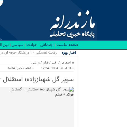
صفحه نخست
اجتماعی
حوادث
سیاسی
بین ا
رقابت نفسگیر ۲۰ ورزشکار حرفه ای در باشگاه RX بابل/ قهرمانان کراسفیت شهرستان بابل...
اخبار ویژه
اجتماعی
/
اخبار
/
فیلم
/
ورزشی
01 اسفند 1394 - 12:24
شناسه خبر : 6734
سوپر گل شهباززاده؛ استقلال 