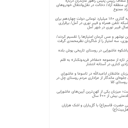
شفاف رییس پلیس راهور مازندران درباره
 منطقه آزاد/ دخالت در نقل‌وانتقال خودروهای
اد ممنوع
سرمایه گذاری ۱۸۰ میلیارد تومانی دولت چهاردهم برای
که تلفن همراه و فیبر نوری در آمل/ برقراری
 نوشهر و مس کرمان امتیازها را تقسیم کردند/
زی، سه امتیاز را از شاگردان نظرمحمدی گرفت
باشکوه عاشورایی در روستای تاریخی یوش بلده
ر تازه از مجموعه «مفاخر فریدونکنار» به قلم
ادی کناری در آستانه انتشار
زبان عاشقان اباعبدالله در تاسوعا و عاشورای
لوه‌ای ماندگار از عزاداری مردم روستای چل در
 روستای کلا
ت؛ میزبان یکی از کهن‌ترین آیین‌های عاشورایی
متی بیش از ۶۰۰ سال
 حضرت قاسم(ع) با گل‌باران و اشک هزاران
هل‌بیت(ع)