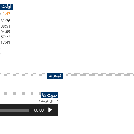
اوقات 
47
:
1
ما
:31:26
:08:51
:04:09
:57:22
:17:41
ا
فیلم ها
صوت ها
ای حرمت ۲
پخش‌کننده
صوت
00:00