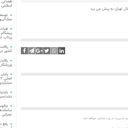
همدلی و
اسلامی م
لال تهران به پیش می برد.
توسعه
نمک‌آبرو
هیات 
پیشگام 
پرتاب تن
کشور در 
ورزشکار 
میلیاردی
دشت‌سر 
چالوس
عمرانی
یم مدیریت در وب منتشر خواهد شد.
.
رفع د