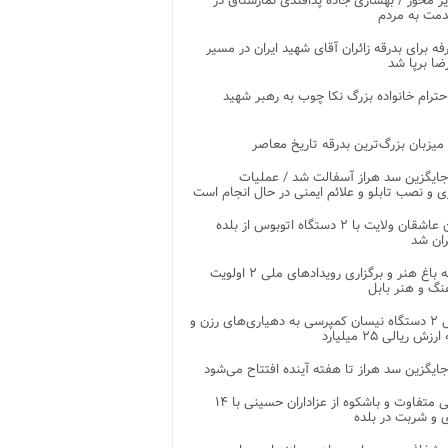
ر محور / بهسازی جاده پدافندی نمارستاق در
مت به مردم
غرفه برای بدرقه زائران آقای شهید ایران در مسیر
ضا برپا شد
احترام خانواده بزرگ نکا چوب به رهبر شهید
 میزبان بزرگ‌ترین بدرقه تاریخ معاصر
جایگزین سد هراز آسفالت شد / عملیات
ی و نصب تابلو و علائم ایمنی در حال انجام است
کاروان عاشقان ولایت با ۲ دستگاه اتوبوس از بلده
ران شد
توسعه باغ هنر و برگزاری رویدادهای ملی ۲ اولویت
نگ و هنر بابل
تحویل ۲ دستگاه نیسان کمپرسی به دهیاری‌های رزن و
زش ریالی ۲۵ میلیارد
جایگزین سد هراز تا هفته آینده افتتاح می‌شود
پذیرایی متفاوت و باشکوه از عزاداران حسینی با ۱۴
 و شربت در بلده