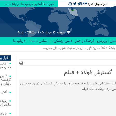
مارا دنبال کنید
خبرنامه
آرشیو
درباره ما
ارتباط با ما
جمعه ۱۶ مرداد ۱۴۰۵-
Aug 7 2026
لملل
ورزشی
فرهنگ و هنر
علمی پزشکی
تماس با ما
درباره ما
اخبار ب
بابل/ ق
– گسترش فولاد + فیلم
۴ پر
گرفتند/ 
گل استثنایی شهباززاده نتیجه بازی را به نفع استقلال تهران به پیش
رویان و 
می برد. لینک دانلود فیلم
آتش‌ سوزی‌ های
مازندران
اجرای