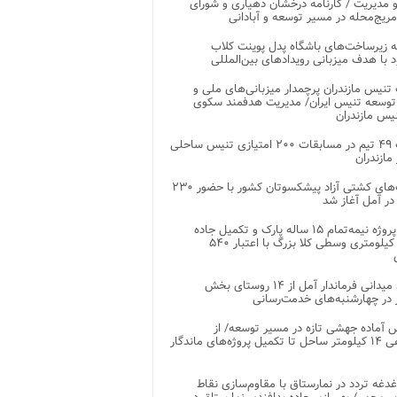
 مدیریت / کارنامه درخشان دهیاری و شورای
ریج‌محله در مسیر توسعه و آبادانی
 زیرساخت‌های باشگاه پدل پوینت کلاب
د با هدف میزبانی رویدادهای بین‌المللی
تنیس مازندران پرچمدار میزبانی‌های ملی و
توسعه تنیس ایران/ مدیریت هدفمند سکوی
یس مازندران
رقابت ۴۹ تیم در مسابقات ۲۰۰ امتیازی تنیس ساحلی
مازندران
رقابت‌های کشتی آزاد پیشکسوتان کشور با حضور ۲۳۰
در آمل آغاز شد
پایان پروژه نیمه‌تمام ۱۵ ساله پارک و تکمیل جاده
اصلی ۲ کیلومتری وسطی کلا بزرگ با اعتبار ۵۴۰
بازدید میدانی فرماندار آمل از ۱۴ روستای بخش
در چهارشنبه‌های خدمت‌رسانی
 آماده جهشی تازه در مسیر توسعه/ از
ساماندهی ۱۴ کیلومتر ساحل تا تکمیل پروژه‌های ماندگار
غدغه تردد در نمارستاق با مقاوم‌سازی نقاط