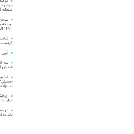
موضع 
خودروهای
منطقه آز
توسعه شب
۱۴۷۰ اتصال فیبر نوری در شهر آمل
شاهین
فرصت‌سو
آیین 
سه اث
شعبان آز
کلا می
حسینی/ ج
امامزاده
اورطش
ایران با قد
عروسی
دلداده ا