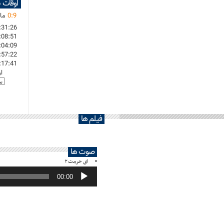
اوقات 
9
:
0
مان
:31:26
:08:51
:04:09
:57:22
:17:41
ا
فیلم ها
صوت ها
ای حرمت ۲
پخش‌کننده
صوت
00:00