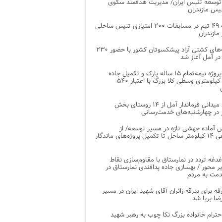
توسعه تنیس ایران/ مدیریت هدفمند سکوی
یس مازندران
رقابت ۴۹ تیم در مسابقات ۲۰۰ امتیازی تنیس ساحلی
مازندران
رقابت‌های کشتی آزاد پیشکسوتان کشور با حضور ۲۳۰
در آمل آغاز شد
پایان پروژه نیمه‌تمام ۱۵ ساله پارک و تکمیل جاده
اصلی ۲ کیلومتری وسطی کلا بزرگ با اعتبار ۵۴۰
بازدید میدانی فرماندار آمل از ۱۴ روستای بخش
در چهارشنبه‌های خدمت‌رسانی
 آماده جهشی تازه در مسیر توسعه/ از
ساماندهی ۱۴ کیلومتر ساحل تا تکمیل پروژه‌های ماندگار
غدغه تردد در نمارستاق با مقاوم‌سازی نقاط
ر محور / بهسازی جاده پدافندی نمارستاق در
مت به مردم
غرفه برای بدرقه زائران آقای شهید ایران در مسیر
ضا برپا شد
احترام خانواده بزرگ نکا چوب به رهبر شهید