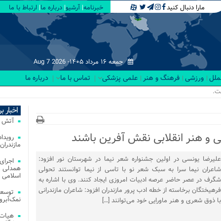
مارا دنبال کنید
خبرنامه
آرشیو
درباره ما
ارتباط با ما
جمعه ۱۶ مرداد ۱۴۰۵-
Aug 7 2026
لملل
ورزشی
فرهنگ و هنر
علمی پزشکی
تماس با ما
درباره ما
در.
اخبار ب
آتش‌ سوزی‌ های
ی و هنر انقلابی نقش آفرین باشند
مازندران
علیرضا یونسی در اولین جشنواره شعر نیما در شهرستان نور افزود:
اجرای
همدلی و
شاعران نیما سرا به سبک شعر نو با تاسی از نیما توانستند تحولی
اسلامی م
شگرف در عصر حاضر عرصه ادبیات امروزی ایجاد کنند. وی با اشاره به
فرهیختگان برخاسته از خطه ادب پرور مازندران افزود: شاعران مازندرانی
توسعه
نمک‌آبرو
با ذوق شعری و هنر ماورایی خود می‌توانند […]
هیات 