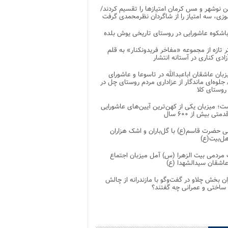
 نوشهر و مس کرمان امتیازها را تقسیم کردند/
زی، سه امتیاز را از شاگردان نظرمحمدی گرفت
باشکوه عاشورایی در روستای تاریخی یوش بلده
ر تازه از مجموعه «مفاخر فریدونکنار» به قلم
ادی کناری در آستانه انتشار
زبان عاشقان اباعبدالله در تاسوعا و عاشورای
لوه‌ای ماندگار از عزاداری مردم روستای چل در
 روستای کلا
ت؛ میزبان یکی از کهن‌ترین آیین‌های عاشورایی
متی بیش از ۶۰۰ سال
 حضرت قاسم(ع) با گل‌باران و اشک هزاران
هل‌بیت(ع)
مردمی بیت‌ الزهرا (س) آمل میزبان اجتماع
عاشقان سیدالشهدا (ع)
ان بخش چلاو در گفت‌وگو با مازندرانه از چالش
 ساختی و عمرانی چه گفتند؟