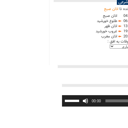
شرعی
ده تا
اذان صبح
04
اذان صبح
06
طلوع خورشید
13
اذان ظهر
19
غروب خورشید
20
اذان مغرب
وقات به افق :
برای
افزایش
00:00
یا
کاهش
صدا
از
کلیدهای
بالا
و
پایین
استفاده
کنید.