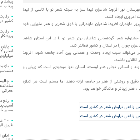
پیشگام 
پرتاب تن
رستان نور افزود: شاعران نیما سرا به سبک شعر نو با تاسی از نیما
امروزی ایجاد کنند.
کشور در 
ور مازندران افزود: شاعران مازندرانی با ذوق شعری و هنر ماورایی خود
.
ورزشکار 
ی جشنواره شعر گردهمایی شاعران برتر شعر نو را در این استان شاهد
ان جوان را در استان و کشور فعالتر کند.
هنر می‌تواند سبب ایجاد وحدت و همدلی بین آحاد جامعه شود، افزود:
میلیاردی
انقلابی باشند.
ند و انسانی تجلی هنر اوست، انسان تنها موجودی است که زیبایی و
دشت‌سر 
چالوس
 دقیق و روشنی از هنر در جامعه ارائه دهند اما مسلم است هر اندازه
 هنر زیباتر و ماندگار خواهد بود.
عمرانی
رفع د
آسیب‌پذی
مسیر خد
۲۰ 
طریق الر
ادای 