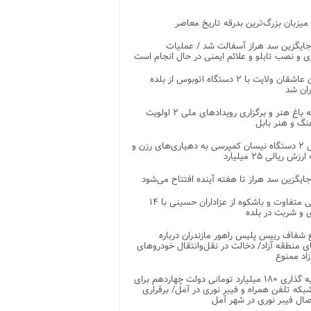
 میزبان بزرگ‌ترین بدرقه تاریخ معاصر
جایگزین سد هراز آسفالت شد / عملیات
ی و نصب تابلو و علائم ایمنی در حال انجام است
کاروان عاشقان ولایت با ۲ دستگاه اتوبوس از بلده
ران شد
توسعه باغ هنر و برگزاری رویدادهای ملی ۲ اولویت
نگ و هنر بابل
تحویل ۲ دستگاه نیسان کمپرسی به دهیاری‌های رزن و
زش ریالی ۲۵ میلیارد
جایگزین سد هراز تا هفته آینده افتتاح می‌شود
پذیرایی متفاوت و باشکوه از عزاداران حسینی با ۱۴
 و شربت در بلده
شفاف رییس پلیس راهور مازندران درباره
 منطقه آزاد/ دخالت در نقل‌وانتقال خودروهای
اد ممنوع
سرمایه گذاری ۱۸۰ میلیارد تومانی دولت چهاردهم برای
که تلفن همراه و فیبر نوری در آمل/ برقراری