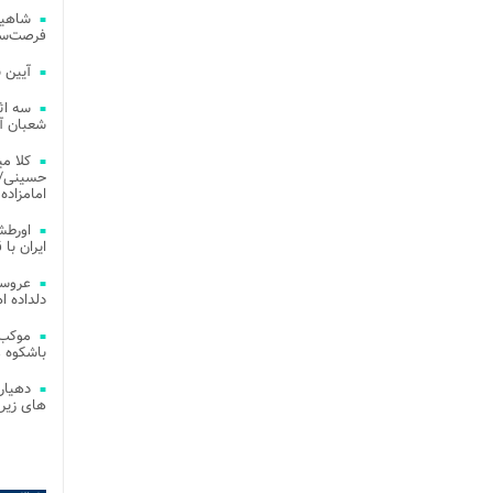
شاهین
فرصت‌سو
آیین 
سه اث
شعبان آز
کلا می
حسینی/ ج
امامزاده
اورطش
ایران با قد
عروسی
دلداده ا
موکب 
باشکوه 
دهیار
های زیر