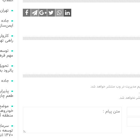
انقلاب
تهران
جاده 
ایمن‌ساز
راهی ته
مهم فره
یالرود به ار
جاده 
یم مدیریت در وب منتشر خواهد شد.
.
طعم چای
تشر نخواهد شد.
موضع 
خودروهای
منطقه آز
توسعه شب
۱۴۷۰ اتصال فیبر نوری در شهر آمل