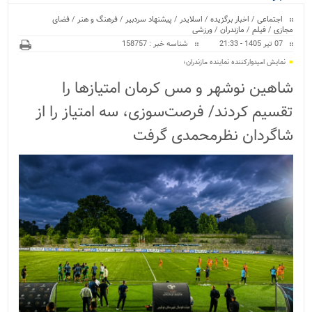
ویژه
اجتماعی
/
اخبار برگزیده
/
اسلایدر
/
پیشنهاد سردبیر
/
فرهنگ و هنر
/
فضای
مجازی
/
فیلم
/
مازندران
/
ورزشی
07 تیر 1405 - 21:33
شناسه خبر : 158757
نمایش امیدوارکننده نماینده مازندران؛
شاهین نوشهر و مس کرمان امتیازها را
تقسیم کردند/ فرصت‌سوزی، سه امتیاز را از
شاگردان نظرمحمدی گرفت