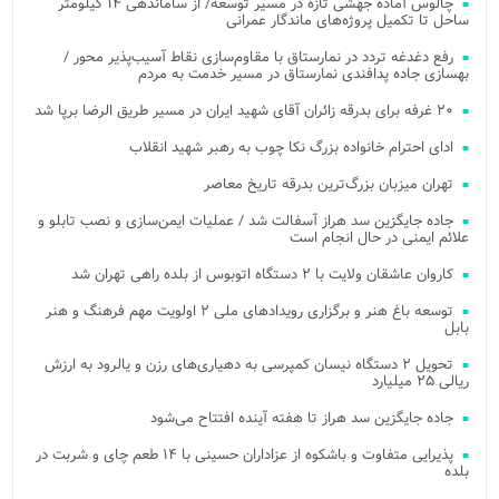
چالوس آماده جهشی تازه در مسیر توسعه/ از ساماندهی ۱۴ کیلومتر
ساحل تا تکمیل پروژه‌های ماندگار عمرانی
رفع دغدغه تردد در نمارستاق با مقاوم‌سازی نقاط آسیب‌پذیر محور /
بهسازی جاده پدافندی نمارستاق در مسیر خدمت به مردم
۲۰ غرفه برای بدرقه زائران آقای شهید ایران در مسیر طریق الرضا برپا شد
ادای احترام خانواده بزرگ نکا چوب به رهبر شهید انقلاب
تهران میزبان بزرگ‌ترین بدرقه تاریخ معاصر
جاده جایگزین سد هراز آسفالت شد / عملیات ایمن‌سازی و نصب تابلو و
علائم ایمنی در حال انجام است
کاروان عاشقان ولایت با ۲ دستگاه اتوبوس از بلده راهی تهران شد
توسعه باغ هنر و برگزاری رویدادهای ملی ۲ اولویت مهم فرهنگ و هنر
بابل
تحویل ۲ دستگاه نیسان کمپرسی به دهیاری‌های رزن و یالرود به ارزش
ریالی ۲۵ میلیارد
جاده جایگزین سد هراز تا هفته آینده افتتاح می‌شود
پذیرایی متفاوت و باشکوه از عزاداران حسینی با ۱۴ طعم چای و شربت در
بلده