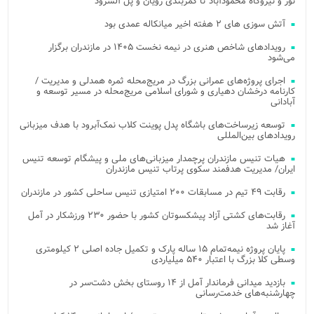
نور و نیروگاه محمودآباد تا کمربندی رویان و پل آلشرود
آتش‌ سوزی‌ های ۲ هفته اخیر میانکاله عمدی بود
رویدادهای شاخص هنری در نیمه نخست ۱۴۰۵ در مازندران برگزار
می‌شود
اجرای پروژه‌های عمرانی بزرگ در مریج‌محله ثمره همدلی و مدیریت /
کارنامه درخشان دهیاری و شورای اسلامی مریج‌محله در مسیر توسعه و
آبادانی
توسعه زیرساخت‌های باشگاه پدل پوینت کلاب نمک‌آبرود با هدف میزبانی
رویدادهای بین‌المللی
هیات تنیس مازندران پرچمدار میزبانی‌های ملی و پیشگام توسعه تنیس
ایران/ مدیریت هدفمند سکوی پرتاب تنیس مازندران
رقابت ۴۹ تیم در مسابقات ۲۰۰ امتیازی تنیس ساحلی کشور در مازندران
رقابت‌های کشتی آزاد پیشکسوتان کشور با حضور ۲۳۰ ورزشکار در آمل
آغاز شد
پایان پروژه نیمه‌تمام ۱۵ ساله پارک و تکمیل جاده اصلی ۲ کیلومتری
وسطی کلا بزرگ با اعتبار ۵۴۰ میلیاردی
بازدید میدانی فرماندار آمل از ۱۴ روستای بخش دشت‌سر در
چهارشنبه‌های خدمت‌رسانی