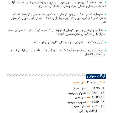
موضع شفاف رییس پلیس راهور مازندران درباره خودروهای منطقه آزاد/
دخالت در نقل‌وانتقال خودروهای منطقه آزاد ممنوع
سرمایه گذاری ۱۸۰ میلیارد تومانی دولت چهاردهم برای توسعه شبکه
تلفن همراه و فیبر نوری در آمل/ برقراری ۱۴۷۰ اتصال فیبر نوری در شهر
آمل
شاهین نوشهر و مس کرمان امتیازها را تقسیم کردند/ فرصت‌سوزی، سه
امتیاز را از شاگردان نظرمحمدی گرفت
آیین باشکوه عاشورایی در روستای تاریخی یوش بلده
سه اثر تازه از مجموعه «مفاخر فریدونکنار» به قلم شعبان آزادی کناری
در آستانه انتشار
اوقات شرعی
18
:
2
مانده تا
اذان صبح
04:35:01
اذان صبح
06:11:17
طلوع خورشید
13:03:45
اذان ظهر
19:54:06
غروب خورشید
20:14:15
اذان مغرب
اوقات به افق :