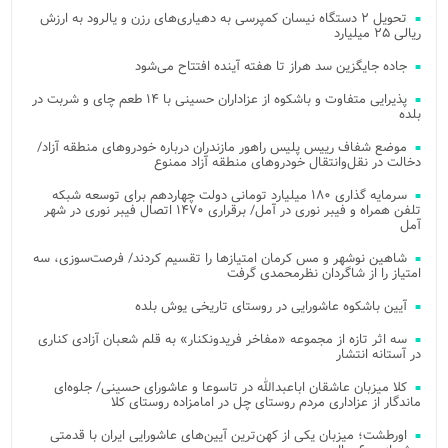
تحویل ۲ دستگاه نیسان کمپرسی به دهیاری‌های رزن و یالرود به ارزش
ریالی ۲۵ میلیارد
جاده جایگزین سد هراز تا هفته آینده افتتاح می‌شود
پذیرایی متفاوت و باشکوه از عزاداران حسینی با ۱۴ طعم چای و شربت در
بلده
موضع شفاف رییس پلیس راهور مازندران درباره خودروهای منطقه آزاد/
دخالت در نقل‌وانتقال خودروهای منطقه آزاد ممنوع
سرمایه گذاری ۱۸۰ میلیارد تومانی دولت چهاردهم برای توسعه شبکه
تلفن همراه و فیبر نوری در آمل/ برقراری ۱۴۷۰ اتصال فیبر نوری در شهر
آمل
شاهین نوشهر و مس کرمان امتیازها را تقسیم کردند/ فرصت‌سوزی، سه
امتیاز را از شاگردان نظرمحمدی گرفت
آیین باشکوه عاشورایی در روستای تاریخی یوش بلده
سه اثر تازه از مجموعه «مفاخر فریدونکنار» به قلم شعبان آزادی کناری
در آستانه انتشار
کلا میزبان عاشقان اباعبدالله در تاسوعا و عاشورای حسینی/ جلوه‌ای
ماندگار از عزاداری مردم روستای چل در امامزاده روستای کلا
اورطشت؛ میزبان یکی از کهن‌ترین آیین‌های عاشورایی ایران با قدمتی