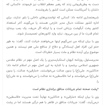
دست به وطن‌فروشی زدند که رهبر معظم انقلاب نیز فرمودند «کسانی که
دلشان با آمریکاست ممکن است کشور را بفروشند».
شریعتمداری ادامه داد: کسانی که توانمندی‌های داخلی را باور ندارند، برای
اداره کشور مملکت دنبال مدیر خارجی هستند یا می‌گویند آخر استعداد
کشور پخت آبگوشت بزباش است و یا اینکه اگر حریف، یک بمب بیندازد
تمام قدرت ما از بین می‌رود، نباید وارد کانون‌های تصمیم‎ساز شوند.
وی با بیان اینکه من نمی‌‎گویم اینها می‌خواهند خیانت کنند، گفت: به طور
حتم این افراد اهل ایستادگی و دفاع از منافع ملی هم نیستند و همین
موضوع برای آینده نظام و ملت بسیار خطرناک است.
مدیرمسئول روزنامه کیهان استکبارستیزی را یک اصل مهم در نظام مقدس
جمهوری اسلامی برشمرد و با اشاره به این اصل مهم در اسلام ادامه داد:
«ناکثین»، علی(ع) را بدون عدالت می‌خواستند، «مارقین» عدالت، را بدون
علی(ع) می‌خواستند و اما «قاسطین» نه عدالت را می‌خواستند و نه علی(ع)
را.
*پشت صحنه تمام جریانات منافق براندازی نظام است
وی با بیان اینکه «مارقین» و «ناکثین» نهایتاً تحت مدیریت «قاسطین»
درمی‌آیند، گفت: جریانات منافق در ظاهر با هم درگیر هستند اما در پشت