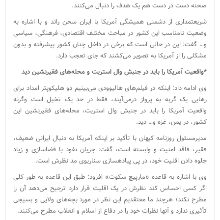
صحنه دست در دست هم یک هدف را دنبال می‌کنند.
شریعتمداری از دشمنی همیشگی آمریکا با ایران سخن راند و با اشاره به
وضعیت نامناسب این کشور در مباحث مختلف اقتصادی، فرهنگی، سیاسی
و… گفت: این در حالی است که برخی در داخل چنان کشور پیشرفته و بدون
مشکلی را از آمریکا به تصویر می‌کشند که جای تعجب دارد.
*واقعیت آمریکا را باید در جنبش وال استریت و محله‌های فقیرنشین دید
وی ادامه داد: اینکه در فیلم‌های هالیوودی می‌بینیم دو هلیکوپتر امداد برای
رهایی یک گربه به پرواز درمی‌آیند، فقط در حد یک تخیل است وگرنه
واقعیت آمریکا را باید در جنبش وال استریت، محله‌های فقیرنشین این
کشور، در یمن، غزه و… دید.
مدیرمسئول روزنامه کیهان با تأکید بر اینکه آمریکا به دنبال ایرانی ضعیف،
فقیر، فاقد امنیت و وابسته است، گفت: جریان نفوذ با فضاسازی و زیاد
جلوه دادن اقلیت خود، در پی پیاده‎سازی سناریوی مد نظرش است.
وی با اشاره به قاعده «مارپیچ سکوت» افزود: طبق این قاعده به طور کلی
اگر کسی احساس کند نظرش در یک اقلیت قرار دارد ترجیح می‌دهد آن را
مطرح نکند؛ هرچند ما معتقدیم این نظر در مورد بچه‌های ولایی و بسیجی
تأثیری ندارد و آنها نظرات خود را در دفاع از اسلام و انقلاب مطرح می‌کنند.