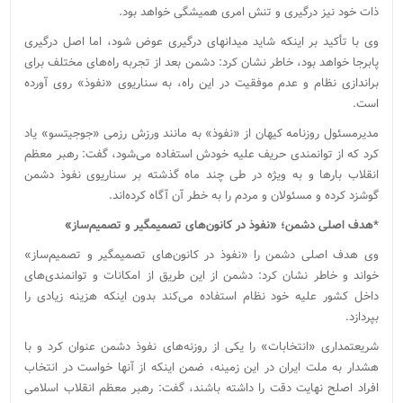
ذات خود نیز درگیری و تنش امری همیشگی خواهد بود.
وی با تأکید بر اینکه شاید میدان‎های درگیری عوض شود، اما اصل درگیری
پابرجا خواهد بود، خاطر نشان کرد: دشمن بعد از تجربه راه‌های مختلف برای
براندازی نظام و عدم موفقیت در این راه، به سناریوی «نفوذ» روی آورده
است.
مدیرمسئول روزنامه کیهان از «نفوذ» به مانند ورزش رزمی «جوجیتسو» یاد
کرد که از توانمندی حریف علیه خودش استفاده می‌شود، گفت: رهبر معظم
انقلاب بارها و به ویژه در طی چند ماه گذشته بر سناریوی نفوذ دشمن
گوشزد کرده و مسئولان و مردم را به خطر آن آگاه کرده‌اند.
*هدف اصلی دشمن؛ «نفوذ در کانون‌های تصمیم‎گیر و تصمیم‌ساز»
وی هدف اصلی دشمن را «نفوذ در کانون‌های تصمیم‎گیر و تصمیم‌ساز»
خواند و خاطر نشان کرد: دشمن از این طریق از امکانات و توانمندی‌های
داخل کشور علیه خود نظام استفاده می‌کند بدون اینکه هزینه زیادی را
بپردازد.
شریعتمداری «انتخابات» را یکی از روزنه‌های نفوذ دشمن عنوان کرد و با
هشدار به ملت ایران در این زمینه، ضمن اینکه از آنها خواست در انتخاب
افراد اصلح نهایت دقت را داشته باشند، گفت: رهبر معظم انقلاب اسلامی