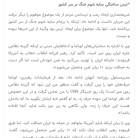
*ترس ساختگی سایه شوم جنگ بر سر کشور
شریعتمداری ایجاد رعب و ترساندن مردم از یک موضوع موهوم را دیگر ترفند
این جریان دانست و ادامه داد: اینکه با برجام سایه شوم جنگ از سر کشور
برداشته شد، تنها یک موضوع برای ایجاد ترس بود وگرنه از این خبرها نبوده
و نیست.
وی با اشاره به سخنرانی‌های اوباما و ادعاهایش مبنی بر اینکه گزینه نظامی
علیه ایران روی میز است، تأکید کرد: رهبر فرزانه انقلاب خطاب به آمریکا
فرمودند: «اینکه ایران را تهدید می‌کنید به ضرر خودتان است اما اگر دست
به حماقت بزنید ۱۰ برابر ضرر متحمل می‌شوید».
مدیرمسئول روزنامه کیهان ادامه داد: بعد از فرمایشات رهبری، اوباما
حرف‌های خود را پس گرفت و گفت منظور من این نبود که گزینه نظامی
روی میز است! یک روز خبرنگار CNN با من تماس گرفت و در این خصوص
که نظر اوباما این نبوده حرف زد، به او گفتم «به ایشان بگویید ما که یادمان
هست این حرف را زده، ولی نگاهی به زیر میز بکند شاید آنجا افتاده
باشد!».
وی با بیان اینکه شاید آمریکا بخواهد در حمله به ایران حماقت کند، اما طبق
فرموده رهبر انقلاب شک نکند که ۱۰ برابر ضرر متحمل می‌شود، گفت:
نیروهای حزب‌الله ایران ثابت کرده‌اند تابع فرمایشات رهبری هستند.