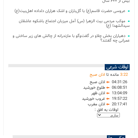
بیش از ۶۰۰ سال
عروسی حضرت قاسم(ع) با گل‌باران و اشک هزاران دلداده اهل‌بیت(ع)
موکب مردمی بیت‌ الزهرا (س) آمل میزبان اجتماع باشکوه عاشقان
سیدالشهدا (ع)
دهیاران بخش چلاو در گفت‌وگو با مازندرانه از چالش های زیر ساختی و
عمرانی چه گفتند؟
اوقات شرعی
22
:
3
مانده تا
اذان صبح
04:31:26
اذان صبح
06:08:51
طلوع خورشید
13:04:09
اذان ظهر
19:57:22
غروب خورشید
20:17:41
اذان مغرب
اوقات به افق :