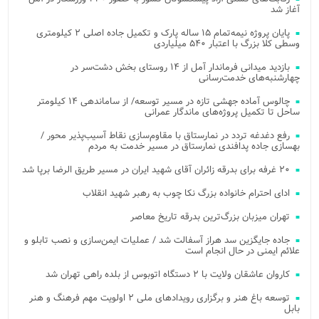
آغاز شد
پایان پروژه نیمه‌تمام ۱۵ ساله پارک و تکمیل جاده اصلی ۲ کیلومتری
وسطی کلا بزرگ با اعتبار ۵۴۰ میلیاردی
بازدید میدانی فرماندار آمل از ۱۴ روستای بخش دشت‌سر در
چهارشنبه‌های خدمت‌رسانی
چالوس آماده جهشی تازه در مسیر توسعه/ از ساماندهی ۱۴ کیلومتر
ساحل تا تکمیل پروژه‌های ماندگار عمرانی
رفع دغدغه تردد در نمارستاق با مقاوم‌سازی نقاط آسیب‌پذیر محور /
بهسازی جاده پدافندی نمارستاق در مسیر خدمت به مردم
۲۰ غرفه برای بدرقه زائران آقای شهید ایران در مسیر طریق الرضا برپا شد
ادای احترام خانواده بزرگ نکا چوب به رهبر شهید انقلاب
تهران میزبان بزرگ‌ترین بدرقه تاریخ معاصر
جاده جایگزین سد هراز آسفالت شد / عملیات ایمن‌سازی و نصب تابلو و
علائم ایمنی در حال انجام است
کاروان عاشقان ولایت با ۲ دستگاه اتوبوس از بلده راهی تهران شد
توسعه باغ هنر و برگزاری رویدادهای ملی ۲ اولویت مهم فرهنگ و هنر
بابل