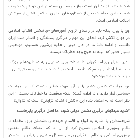
شکستید»، افزود: قرار است نماز جمعه این هفته در این دو شهرک خوانده
شود که این موفقیت یکی از دستاوردهای بیداری اسلامی ناشی از جوشش
انقلاب اسلامی است.
وی با بیان اینکه باید در راستای ترویج آموزه‌های حیات‎بخش انقلاب اسلامی
در جهان تلاش کرد، تحقق این مهم را در گرو ایستادگی و اقتدار ملت ایران
دانست و ادامه داد: ما در حال عبور از عقبه پرشیبی هستیم، موقعیتی
بسیار خطیر که البته به هیچ وجه خطرناک نیست.
مدیرمسئول روزنامه کیهان ادامه داد: برای دستیابی به دستاوردهای بزرگ،
باید به فراخنایی برسیم که طبیعی است در ذات خود تنش و سختی‌هایی را
نیز با خود به همراه دارد.
وی موقعیت کنونی کشور را از آن جهت خطیر دانست که در موقعیت
حساسی قرار داریم و در ادامه گفت: اینکه موقعیت ما خطرناک نیست از این
نظر است که به اعتقاد بنده این «تنش» نشانه «زایش» است نه «زوال»!
*شاید میدان‎های درگیری دشمن عوض شود، اما اصل درگیری پابرجاست
شریعتمداری با اشاره به انواع و اقسام حربه‌های دشمنان برای مقابله با
نظام جمهوری اسلامی تصریح کرد: از آن جا که اختلاف نظام مقدس
جمهوری اسلامی و نظام استکباری بر سر مسائل ماهوی و بنیادین است، در