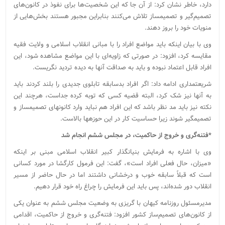
دارد، خاطر نشان کرد: از آن جا که این شخصیت‌ها برای نفوذ در کانون‌های
تصمیم‌گیر و تصمیم‎ساز تلاش می‌کنند بنابراین مجبور هستند بخش‌هایی از
منویات خود را بروز دهند.
وی با بیان اینکه باید مواضع افراد را با مبانی انقلاب اسلامی و ولایت فقیه
مقایسه کرد، افزود: در صورتی که زاویه‌ای با این مواضع مشاهده شود، این
افراد قابل اعتماد نبوده و باید به صداقت آنها به دیده تردید نگریست.
شریعتمداری ادامه داد: اگر افراد بدسابقه تابلوی جدیدی را بلند کردند باید
به آنها نیز شک کرد، البته قضیه کسی که توبه کرده جداست، هرچند این
نکته نیز باید مد نظر باشد که این افراد هم نباید وارد کانون‎های تصمیم‎ساز و
تصمیم‎گیر شوند زیرا حساسیت کار در این حوزه‎ها بالاست.
*فتنه‌گری و خروج از حاکمیت، در مجلس ششم انجام شد
وی با اشاره به فرمایش بنیانگذار کبیر انقلاب اسلامی مبنی بر اینکه
«میزان، حال فعلی افراد است»، گفت: این فرمول کارگشا در مورد کسانی
است که قبلاً سابقه خوب و درخشانی داشتند اما در حال حاضر از مسیر
انقلاب دور شده‌اند، پس باید این فرمایش را چراغ راه خود قرار دهیم.
مدیرمسئول روزنامه کیهان با گریزی به وضعیت مجلس ششم به عنوان یکی
از کانون‌های تصمیم‌ساز کشور افزود: فتنه‌گری و خروج از حاکمیت، اقدامی