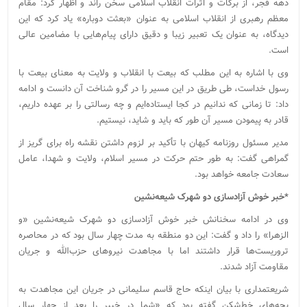
دهه فجر، از برکات و اثرات انقلاب اسلامی سخن راند و اظهار کرد: مقام
معظم رهبری از انقلاب اسلامی به عنوان «بعثت دوباره» یاد کرد که این
دیدگاه، به عنوان یک تعبیر زیبا و دقیق دارای پیام‌هایی با مضامین عالی
است.
وی با اشاره به این مطلب که بیعت با انقلاب و ولایت به معنای بیعت با
رسول خداست، طی طریق در این مسیر را در گرو شناخت آن دانست و ادامه
داد: تا زمانی که ندانیم در کجا ایستاده‌ایم و چه رسالتی را بر عهده داریم،
قادر به پیمودن مسیر آن طور که باید و شاید، نیستیم.
مدیر مسئول روزنامه کیهان با تأکید بر لزوم داشتن نقشه راه برای گریز از
گمراهی گفت: به طور حتم حرکت در مسیر اسلام، ولایت و شهدا، عامل
سعادت جامعه خواهد بود.
*خبر خوش آزادسازی دو شهرک شیعه‌نشین
وی در ادامه سخنانش خبر خوش آزادسازی دو شهرک شیعه‌نشین «و
الزهرا» را داد و گفت: این دو منطقه به مدت چهار سال بود که در محاصره
تروریست‌ها قرار داشتند اما با مجاهدت نیروهای حزب‌الله و جریان
مقاومت آزاد شدند.
شریعتمداری با بیان اینکه حاج قاسم سلیمانی در جریان این مجاهدت به
بچه‌های خط‌شکن گفته بود که «شما در خیبر را بعد از چهار سال