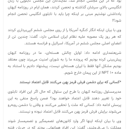
بود که در این مجلس انجام شد، نمایندگان این مجلس تابلویی با زبان
انگلیسی بالای سرشان گذاشته و تحصن کردند، همان ایام در روزنامه کیهان
یادداشتی نوشتیم مبنی بر اینکه چرا باید با تابلوی انگلیس تحصن انجام
شود؟!
وی با بیان اینکه انگار کنگره آمریکا را از روی مجلس ششم کپی‌برداری کردند
که هر روز یک مصوبه علیه نظام ایران اسلامی دارد، گفت: چندین تن از
اعضای اصلی مجلس ششم در آمریکا، اسرائیل و فرانسه هستند.
شریعتمداری ادامه داد: اوایل چالش هسته‌ای، ما در روزنامه کیهان
پیش‌بینی کرده بودیم که پرونده ما را به شورای امنیت می‌برند چون معتقد
بودیم مشکل آنها فقط با ایران هسته‌ای نیست، پیشنهاد دادیم با استناد به
ماده ۱۰ NPT از این پیمان خارج شویم.
*کسانی که برای دشمن فرش قرمز پهن می‌کنند قابل اعتماد نیستند
مدیرمسئول روزنامه کیهان با طرح این سئوال که حال اگر این افراد تابلوی
خود را تغییر دهند قابل اعتماد خواهند بود؟ ضمن پاسخ منفی به این
پرسش ادامه داد: کسانی که ملت را تحقیر می‌کنند و وقتی با دشمن روبه‌رو
می‌شوند برایش فرش قرمز پهن می‌کنند قابل اعتماد نبوده و نیستند.
وی با بیان اینکه اینها اگر وارد کانون‌های تصمیم‎گیر و تصمیم‎ساز شوند
مملکت را می‌فروشند، گفت: این افراد همان‎هایی بودند که در جریان فتنه