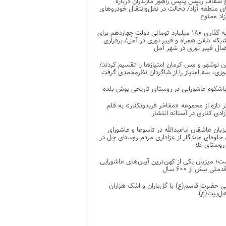
شفاف رییس پلیس راهور مازندران درباره
 منطقه آزاد/ دخالت در نقل‌وانتقال خودروهای
اد ممنوع
سرمایه گذاری ۱۸۰ میلیارد تومانی دولت چهاردهم برای
که تلفن همراه و فیبر نوری در آمل/ برقراری
 نوشهر و مس کرمان امتیازها را تقسیم کردند/
زی، سه امتیاز را از شاگردان نظرمحمدی گرفت
باشکوه عاشورایی در روستای تاریخی یوش بلده
ر تازه از مجموعه «مفاخر فریدونکنار» به قلم
ادی کناری در آستانه انتشار
زبان عاشقان اباعبدالله در تاسوعا و عاشورای
لوه‌ای ماندگار از عزاداری مردم روستای چل در
 روستای کلا
ت؛ میزبان یکی از کهن‌ترین آیین‌های عاشورایی
متی بیش از ۶۰۰ سال
 حضرت قاسم(ع) با گل‌باران و اشک هزاران
هل‌بیت(ع)