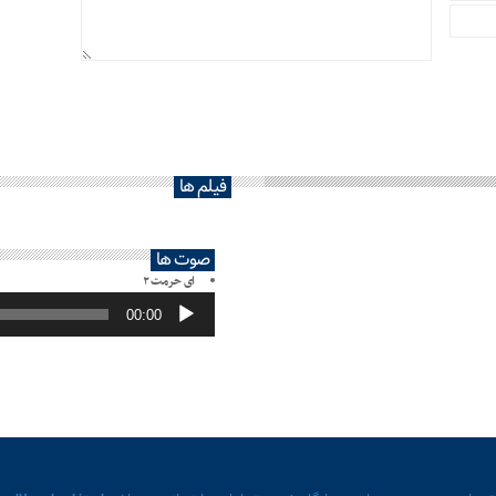
فیلم ها
صوت ها
ای حرمت ۲
پخش‌کننده
صوت
00:00