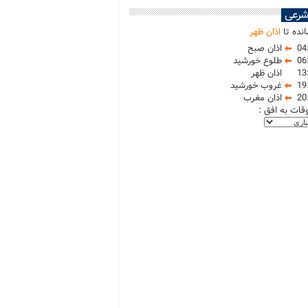
شرعی
نده تا
اذان ظهر
04
اذان صبح
06
طلوع خورشید
13
اذان ظهر
19
غروب خورشید
20
اذان مغرب
وقات به افق :