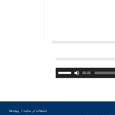
برای
افزایش
00:00
یا
کاهش
صدا
از
کلیدهای
بالا
و
پایین
استفاده
کنید.
تبلیغات در سایت
پیوندها