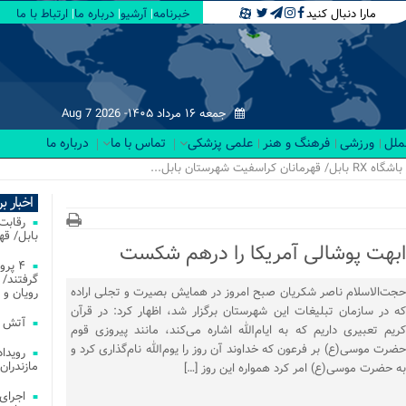
مارا دنبال کنید
خبرنامه
آرشیو
درباره ما
ارتباط با ما
جمعه ۱۶ مرداد ۱۴۰۵-
Aug 7 2026
لملل
ورزشی
فرهنگ و هنر
علمی پزشکی
تماس با ما
درباره ما
اخبار ب
بابل/ ق
 ابهت پوشالی آمریکا را درهم شکست
۴ پر
گرفتند/ 
حجت‌الاسلام ناصر شکریان صبح امروز در همایش بصیرت و تجلی اراده
رویان و 
که در سازمان تبلیغات این شهرستان برگزار شد، اظهار کرد: در قرآن
آتش‌ سوزی‌ های
کریم تعبیری داریم که به ایام‌الله اشاره می‌کند، مانند پیروزی قوم
حضرت موسی(ع) بر فرعون که خداوند آن روز را یوم‌الله نام‌گذاری کرد و
مازندران
به حضرت موسی(ع) امر کرد همواره این روز […]
اجرای