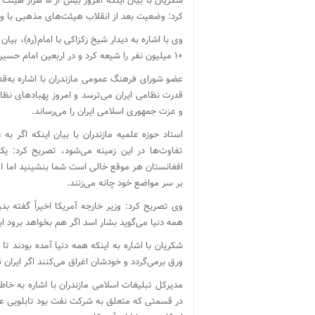
شکریان با بیان ا
کرد: وضعیت بعد از انقلاب هیئت‌های مذهبی با 
وی با اشاره به دیدار شیخ زکزاکی با امام(ره)، بیان
۱۰ میلیون نفر را شیعه کرد و در اربعین امام حسین(ع) نیز ۵ میلیون نفر تنها در کشور به پیاده‌روی می‌پرداختند.
عضو شورای فرهنگ عمومی مازندران با اشاره به‌قدر
قدرت نظامی ایران می‌ترسد و امروز پهبادهای نظام
و عزت جمهوری اسلامی ایران را می‌رساند.
استاد حوزه علمیه مازندران با بیان اینکه اگر به
تفاوت‌ها در این زمینه می‌شود، تصریح کرد: یک‌
بر سر مواضع خود چانه می‌زنند.
وی تصریح کرد: وزیر خارجه آمریکا اخیراً گفته 
همه دنیا می‌گوید بشار اسد اگر هم بخواهد برود ای
شکریان با اشاره به اینکه همه دنیا آمده بودند تا
ورق برمی‌گردد و خودشان اغراق می‌کنند اگر ایران ن
مدیرکل تبلیغات اسلامی مازندران با اشاره به خا
در قسمتی که متعلق به شرکت نفت بود تابلویی عج