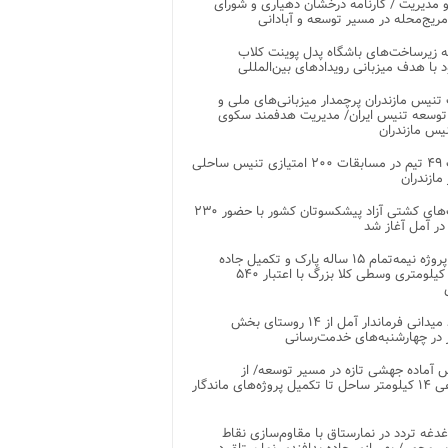
 مدیریت / کارنامه درخشان دهیاری و شورای
ریج‌محله در مسیر توسعه و آبادانی
 زیرساخت‌های باشگاه پدل پوینت کلاب
د با هدف میزبانی رویدادهای بین‌المللی
تنیس مازندران پرچمدار میزبانی‌های ملی و
توسعه تنیس ایران/ مدیریت هدفمند سکوی
یس مازندران
رقابت ۴۹ تیم در مسابقات ۲۰۰ امتیازی تنیس ساحلی
مازندران
رقابت‌های کشتی آزاد پیشکسوتان کشور با حضور ۲۳۰
در آمل آغاز شد
پایان پروژه نیمه‌تمام ۱۵ ساله پارک و تکمیل جاده
اصلی ۲ کیلومتری وسطی کلا بزرگ با اعتبار ۵۴۰
بازدید میدانی فرماندار آمل از ۱۴ روستای بخش
در چهارشنبه‌های خدمت‌رسانی
 آماده جهشی تازه در مسیر توسعه/ از
ساماندهی ۱۴ کیلومتر ساحل تا تکمیل پروژه‌های ماندگار
غدغه تردد در نمارستاق با مقاوم‌سازی نقاط