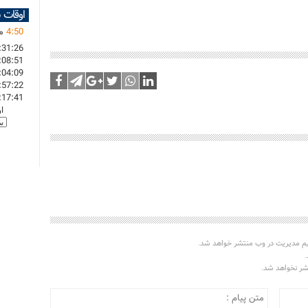
اوقات 
50
:
4
ما
:31:26
:08:51
:04:09
:57:22
:17:41
ا
یم مدیریت در وب منتشر خواهد شد.
.
تشر نخواهد شد.