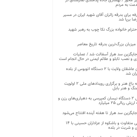
ر محور / بهسازی جاده پدافندی نمارستاق در
مت به مردم
غرفه برای بدرقه زائران آقای شهید ایران در مسیر
ضا برپا شد
احترام خانواده بزرگ نکا چوب به رهبر شهید
 میزبان بزرگ‌ترین بدرقه تاریخ معاصر
جایگزین سد هراز آسفالت شد / عملیات
ی و نصب تابلو و علائم ایمنی در حال انجام است
کاروان عاشقان ولایت با ۲ دستگاه اتوبوس از بلده
ران شد
توسعه باغ هنر و برگزاری رویدادهای ملی ۲ اولویت
نگ و هنر بابل
تحویل ۲ دستگاه نیسان کمپرسی به دهیاری‌های رزن و
زش ریالی ۲۵ میلیارد
جایگزین سد هراز تا هفته آینده افتتاح می‌شود
پذیرایی متفاوت و باشکوه از عزاداران حسینی با ۱۴
 و شربت در بلده