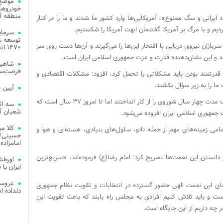
موضع 
خودروهای
منطقه آز
د ایرانی و سگ ممنوع»، آمریکایی‌ها وارد کشور ما شدند و ما را در کنار
 کردیم و با مرگ بر آمریکا گفتنمان ابهت آمریکا را شکستیم.
توسعه شب
بازان نیروی دریایی با افتخار این‌ها را می‌گیرند و آن‌ها دست روی سر
۱۴۷۰ اتصال فیبر نوری در شهر آمل
تند و این نشان‌دهنده قدرت و عزت جمهوری اسلامی ایران است.
شاهین
فرصت‌سو
ای قدرتمند بودن باید مشکلاتی را تحمل‌ کرد، افزود: مشکلات اقتصادی و
ا را به زیر سؤال بکشند.
آیین 
شکریان خاطرنشان کرد: آمریکا و هم‌پیمانانش ظرف مدت چهار سال شوروی را از کار انداختند اما تا امروز ۳۷ سال است که
سه اث
شعبان آز
 جمهوری اسلامی ایران افزوده می‌شود.
کلا می
مامی زمینه‌های مهم از جمله نانو، سلول‌های بنیادی، هسته‌ای و هوا و
حسینی/ ج
امامزاده
 دانستن این نعمت‌ها تصریح کرد: امام رضا(ع) فرموده‌اند، «سریع‌ترین
اورطش
ایران با قد
عروسی
‌های این نعمت الهی حضور گسترده در انتخابات و تقویت نظام جمهوری
دلداده ا
ست و باید تلاش کنیم افرادی به مجلس راه یابند که باعث تقویت این
 چه داریم از این جایگاه است.