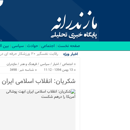
صفحه نخست
اجتماعی
حوادث
سیاسی
بین ا
رقابت نفسگیر ۲۰ ورزشکار حرفه ای در باشگاه RX بابل/ قهرمانان کراسفیت شهرستان بابل...
اخبار ویژه
اجتماعی
/
اخبار
/
سیاسی
/
فرهنگ و هنر
/
مازندران
13 بهمن 1394 - 11:12
شناسه خبر : 3498
شکریان: انقلاب اسلامی ایران