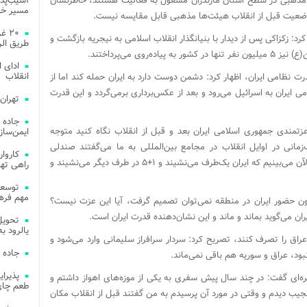
ینکه امروز بیش از ۵ هزار هیئت مذهبی در سطح استان مازندران مشغول به فعالیت هستند، خاطرنشان
آسیب‌پذی
مسیر خد
وضعیت قبل از انقلاب هیئت‌ها مذهبی قابل مقایسه نیست.
۲۰ 
 کرد: زکزاکی پس از دیدار با بنیانگذار انقلاب اسلامی به نیجریه بازگشت و
طریق الر
ادای 
انقلاب
ت نظامی ایران، اظهار کرد: دشمن دوست دارد به ایران حمله کند اما از
ی ایران به اسرائیل می‌رود و بعد از عکس‌برداری برمی‌گردد و این قدرت
تهران
جاده 
 عزتمندی جمهوری اسلامی ایران بعد و قبل از انقلاب نگاه کنید متوجه
ایمن‌ساز
زمانی در اوایل انقلاب در مجامع بین‌المللی به ما می‌گفتند صندلی
افغانستان هر موقع خالی است شما بنشینید اما الآن می‌بینیم که ایران یک‌طرف می‌نشیند و ۱+۵ در طرف دیگر می‌نشیند و
راهی ته
مهم فره
بدون حضور ایران در منطقه نمی‌توان تصمیم گرفت، آیا این عزت نیست؟
ران می‌گوید بماند و ماند و این نشان‌دهنده قدرت ایران است.
یالرود به ار
 عراق را تصرف کنند، تصریح کرد: سردار سرافراز سلیمانی وارد می‌شود و
جاده 
بود، عراق و سوریه هم باقی نمی‌ماند.
طره‌ای گفت: در چند سال پیش سفری به یکی از موزه‌های اهواز داشتم و
طعم چای
یب دیدم و وقتی در مورد آن پرسیدم به من گفتند قبل از انقلاب مکان