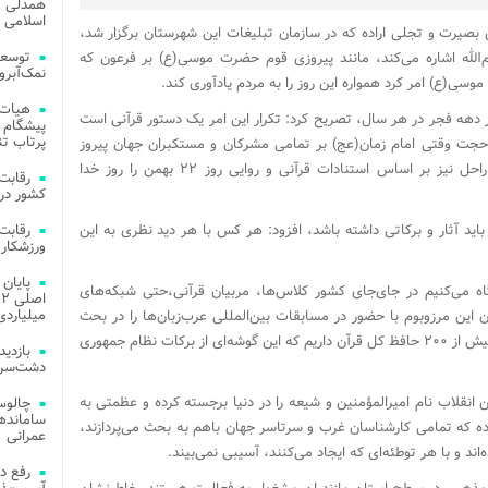
همدلی و
اسلامی م
بصیرت و تجلی اراده که در سازمان تبلیغات این شهرستان برگزار شد،
توسعه
ام‌الله اشاره می‌کند، مانند پیروزی قوم حضرت موسی(ع) بر فرعون که
نمک‌آبرو
 موسی(ع) امر کرد همواره این روز را به مردم یادآوری کند.
هیات 
ار دهه فجر در هر سال، تصریح کرد: تکرار این امر یک دستور قرآنی است
پیشگام 
پرتاب تن
 حجت وقتی امام زمان(عج) بر تمامی مشرکان و مستکبران جهان پیروز
می‌شود آن روز نیز یوم‌الله بوده و حضرت امام راحل نیز بر اساس استنادات قرآنی و روایی روز ۲۲ بهمن را روز خدا
کشور در 
ه باید آثار و برکاتی داشته باشد، افزود: هر کس با هر دید نظری به این
ورزشکار 
اه می‌کنیم در جای‌جای کشور کلاس‌ها، مربیان قرآنی،حتی شبکه‌های
میلیاردی
ان این مرزوبوم با حضور در مسابقات بین‌المللی عرب‌زبان‌ها را در بحث
قرائت و تلاوت قرآن شکست می‌دهند و ما امروز بیش از ۲۰۰ حافظ کل قرآن داریم که این گوشه‌ای از برکات نظام جمهوری
دشت‌سر 
ن انقلاب نام امیرالمؤمنین و شیعه را در دنیا برجسته کرده و عظمتی به
چالوس
رده که تمامی کارشناسان غرب و سرتاسر جهان باهم به بحث می‌پردازند،
عمرانی
اند و با هر توطئه‌ای که ایجاد می‌کنند، آسیبی نمی‌بیند.
رفع د