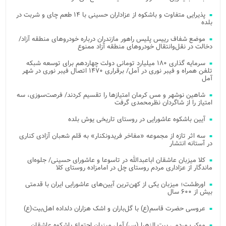
پذیرایی متفاوت و باشکوه از عزاداران حسینی با ۱۴ طعم چای و شربت در
بلده
موضع شفاف رییس پلیس راهور مازندران درباره خودروهای منطقه آزاد/
دخالت در نقل‌وانتقال خودروهای منطقه آزاد ممنوع
سرمایه گذاری ۱۸۰ میلیارد تومانی دولت چهاردهم برای توسعه شبکه
تلفن همراه و فیبر نوری در آمل/ برقراری ۱۴۷۰ اتصال فیبر نوری در شهر
آمل
شاهین نوشهر و مس کرمان امتیازها را تقسیم کردند/ فرصت‌سوزی، سه
امتیاز را از شاگردان نظرمحمدی گرفت
آیین باشکوه عاشورایی در روستای تاریخی یوش بلده
سه اثر تازه از مجموعه «مفاخر فریدونکنار» به قلم شعبان آزادی کناری
در آستانه انتشار
کلا میزبان عاشقان اباعبدالله در تاسوعا و عاشورای حسینی/ جلوه‌ای
ماندگار از عزاداری مردم روستای چل در امامزاده روستای کلا
اورطشت؛ میزبان یکی از کهن‌ترین آیین‌های عاشورایی ایران با قدمتی
بیش از ۶۰۰ سال
عروسی حضرت قاسم(ع) با گل‌باران و اشک هزاران دلداده اهل‌بیت(ع)
موکب مردمی بیت‌ الزهرا (س) آمل میزبان اجتماع باشکوه عاشقان