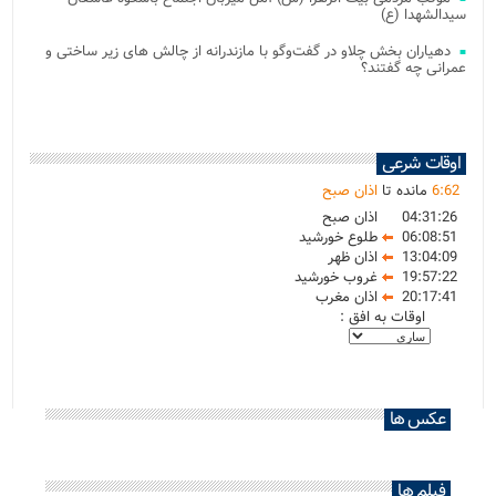
سیدالشهدا (ع)
دهیاران بخش چلاو در گفت‌وگو با مازندرانه از چالش های زیر ساختی و
عمرانی چه گفتند؟
اوقات شرعی
62
:
6
مانده تا
اذان صبح
04:31:26
اذان صبح
06:08:51
طلوع خورشید
13:04:09
اذان ظهر
19:57:22
غروب خورشید
20:17:41
اذان مغرب
اوقات به افق :
عکس ها
فیلم ها