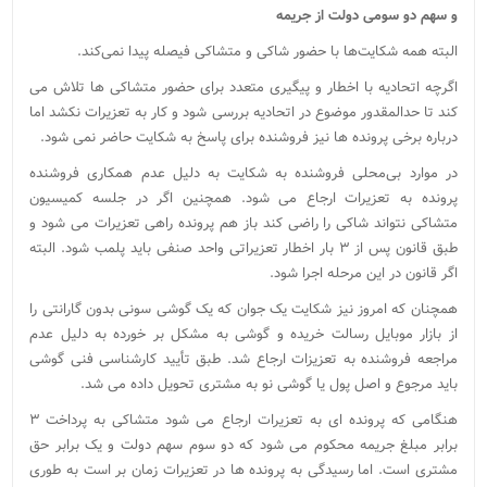
و سهم دو سومی دولت از جریمه
البته همه شکایت‌ها با حضور شاکی و متشاکی فیصله پیدا نمی‌کند.
اگرچه اتحادیه با اخطار و پیگیری متعدد برای حضور متشاکی ها تلاش می
کند تا حدالمقدور موضوع در اتحادیه بررسی شود و کار به تعزیرات نکشد اما
درباره برخی پرونده ها نیز فروشنده برای پاسخ به شکایت حاضر نمی شود.
در موارد بی‌محلی فروشنده به شکایت به دلیل عدم همکاری فروشنده
پرونده به تعزیرات ارجاع می شود. همچنین اگر در جلسه کمیسیون
متشاکی نتواند شاکی را راضی کند باز هم پرونده راهی تعزیرات می شود و
طبق قانون پس از ۳ بار اخطار تعزیراتی واحد صنفی باید پلمب شود. البته
اگر قانون در این مرحله اجرا شود.
همچنان که امروز نیز شکایت یک جوان که یک گوشی سونی بدون گارانتی را
از بازار موبایل رسالت خریده و گوشی به مشکل بر خورده به دلیل عدم
مراجعه فروشنده به تعزیزات ارجاع شد. طبق تأیید کارشناسی فنی گوشی
باید مرجوع و اصل پول یا گوشی نو به مشتری تحویل داده می شد.
هنگامی که پرونده ای به تعزیرات ارجاع می شود متشاکی به پرداخت ۳
برابر مبلغ جریمه محکوم می شود که دو سوم سهم دولت و یک برابر حق
مشتری است. اما رسیدگی به پرونده ها در تعزیرات زمان بر است به طوری