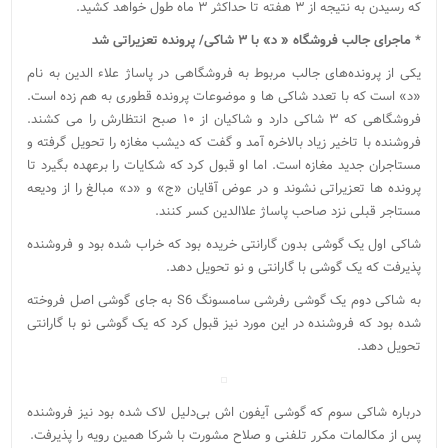
که رسیدن به نتیجه از ۳ هفته تا حداکثر ۳ ماه طول خواهد کشید.
* ماجرای جالب فروشگاه ‌« د» با ۳ شاکی/ پرونده تعزیراتی شد
یکی از پرونده‌‌های جالب مربوط به فروشگاهی در پاساژ علاء الدین به نام
«د» است که با تعدد شاکی ها و موضوعات پرونده قطوری به هم زده است.
فروشگاهی که ۳ شاکی دارد و شاکیان از ۱۰ صبح انتظارش را می کشند.
فروشنده با تاخیر زیاد بالاخره آمد و گفت که دیشب مغازه را تحویل گرفته و
مستاجران جدید مغازه است. اما او قبول کرد که شکایات را برعهده بگیرد تا
پرونده ها تعزیراتی نشوند و در عوض آقایان «ج» و «د» مبالغ را از ودیعه
مستاجر قبلی نزد صاحب پاساژ علاالدین کسر کنند.
شاکی اول یک گوشی بدون گارانتی خریده بود که خراب شده بود و فروشنده
پذیرفت که یک گوشی با گارانتی و نو تحویل دهد.
به شاکی دوم یک گوشی رفرشی سامسونگ S6 به جای گوشی اصل فروخته
شده بود که فروشنده در این مورد نیز قبول کرد که یک گوشی نو با گارانتی
تحویل دهد.
درباره شاکی سوم که گوشی آیفون اش بی‌دلیل لاک شده بود نیز فروشنده
پس از مکالمات مکرر تلفنی و صلاح مشورت با شرکا همین رویه را پذیرفت.