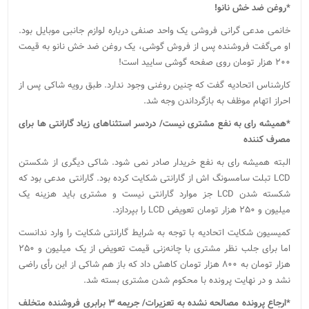
*روغن ضد خش نانو!
خانمی مدعی گرانی فروشی یک واحد صنفی درباره لوازم جانبی موبایل بود.
او می‌گفت فروشنده پس از فروش گوشی، یک روغن ضد خش نانو به قیمت
۲۰۰ هزار تومان روی صفحه گوشی سایید است!
کارشناس اتحادیه گفت که چنین روغنی وجود ندارد. طبق رویه شاکی پس از
احراز اتهام موظف به بازگرداندن وجه شد.
*همیشه رای به نفع مشتری نیست/ دردسر استثناهای زیاد گارانتی ها برای
مصرف کننده
البته همیشه رای به نفع خریدار صادر نمی شود. شاکی دیگری از شکستن
LCD تبلت سامسونگ اش از گارانتی شکایت کرده بود. گارانتی مدعی بود که
شکسته شدن LCD جز موارد گارانتی نیست و مشتری باید هزینه یک
میلیون و ۲۵۰ هزار تومان تعویض LCD را بپردازد.
کمیسیون شکایت اتحادیه با توجه به شرایط گارانتی شکایت را وارد ندانست
اما برای جلب نظر مشتری با چانه‌زنی قیمت تعویض از یک میلیون و ۲۵۰
هزار تومان به ۸۰۰ هزار تومان کاهش داد که باز هم شاکی از این رأی راضی
نشد و در نهایت پرونده با محکوم شدن مشتری بسته شد.
*ارجاع پرونده‌ مصالحه نشده به تعزیرات/ جریمه ۳ برابری فروشنده متخلف