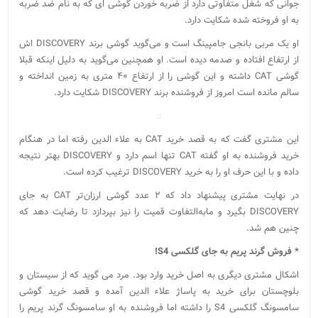
جوانی که شغل متفاوتی دارد از ضربه خوردن گوشی ای که به نام ضد ضربه
به او فروخته شده شکایت دارد.
او یک مربی بانجی جامپینگ است و می‌گوید گوشی برند DISCOVERY اش
از ارتفاع افتاده و صدمه دیده است. او همچنین می‌گوید به دلیل اینکه قبلا
گوشی CAT داشته و این گوشی را از ارتفاع ۴۰ متری به زمین انداخته و
سالم مانده است امروز از فروشنده برند DISCOVERY شکایت دارد.
این مشتری گفت که به قصد خرید CAT به علاء الدین رفته اما در هنگام
خرید فروشنده به او گفته CAT تنها اسم دارد و DISCOVERY بهتر نتیجه
داده و با این حرف او را به خرید DISCOVERY ترغیب کرده است.
در نهایت مشتری پیشنهاد داد که ۲ عدد گوشی ارزان‌تر CAT به جای
DISCOVERY بگیرد و مابه‌التفاوت قمیت را نیز بپردازد تا رضایت دهد که
چنین هم شد.
* فروش گرند پریم به جای گلکسی S4!
اشکال مشتری دیگری به اصل خرید وارد بود. مرد می گوید که از سیستان و
بلوچستان برای خرید به پاساژ علاء الدین آمده و قصد خرید گوشی
سامسونگ گلکسی S4 را داشته اما فروشنده به او سامسونگ گرند پریم را