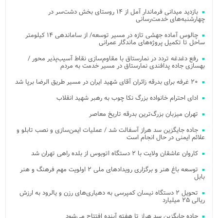
بازدید میدانی فرماندار آمل از ۱۴ روستای بخش دشت‌سر در
چهارشنبه‌های خدمت‌رسانی
چالوس آماده جهشی تازه در مسیر توسعه/ از ساماندهی ۱۴ کیلومتر
ساحل تا تکمیل پروژه‌های ماندگار عمرانی
رفع دغدغه تردد در نمارستاق با مقاوم‌سازی نقاط آسیب‌پذیر محور /
بهسازی جاده پدافندی نمارستاق در مسیر خدمت به مردم
۲۰ غرفه برای بدرقه زائران آقای شهید ایران در مسیر طریق الرضا برپا شد
ادای احترام خانواده بزرگ نکا چوب به رهبر شهید انقلاب
تهران میزبان بزرگ‌ترین بدرقه تاریخ معاصر
جاده جایگزین سد هراز آسفالت شد / عملیات ایمن‌سازی و نصب تابلو و
علائم ایمنی در حال انجام است
کاروان عاشقان ولایت با ۲ دستگاه اتوبوس از بلده راهی تهران شد
توسعه باغ هنر و برگزاری رویدادهای ملی ۲ اولویت مهم فرهنگ و هنر
بابل
تحویل ۲ دستگاه نیسان کمپرسی به دهیاری‌های رزن و یالرود به ارزش
ریالی ۲۵ میلیارد
جاده جایگزین سد هراز تا هفته آینده افتتاح می‌شود