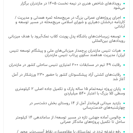
رویدادهای شاخص هنری در نیمه نخست ۱۴۰۵ در مازندران برگزار
می‌شود
اجرای پروژه‌های عمرانی بزرگ در مریج‌محله ثمره همدلی و مدیریت /
کارنامه درخشان دهیاری و شورای اسلامی مریج‌محله در مسیر توسعه و
آبادانی
توسعه زیرساخت‌های باشگاه پدل پوینت کلاب نمک‌آبرود با هدف میزبانی
رویدادهای بین‌المللی
هیات تنیس مازندران پرچمدار میزبانی‌های ملی و پیشگام توسعه تنیس
ایران/ مدیریت هدفمند سکوی پرتاب تنیس مازندران
رقابت ۴۹ تیم در مسابقات ۲۰۰ امتیازی تنیس ساحلی کشور در مازندران
رقابت‌های کشتی آزاد پیشکسوتان کشور با حضور ۲۳۰ ورزشکار در آمل
آغاز شد
پایان پروژه نیمه‌تمام ۱۵ ساله پارک و تکمیل جاده اصلی ۲ کیلومتری
وسطی کلا بزرگ با اعتبار ۵۴۰ میلیاردی
بازدید میدانی فرماندار آمل از ۱۴ روستای بخش دشت‌سر در
چهارشنبه‌های خدمت‌رسانی
چالوس آماده جهشی تازه در مسیر توسعه/ از ساماندهی ۱۴ کیلومتر
ساحل تا تکمیل پروژه‌های ماندگار عمرانی
رفع دغدغه تردد در نمارستاق با مقاوم‌سازی نقاط آسیب‌پذیر محور /