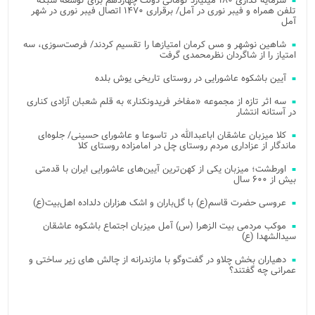
سرمایه گذاری ۱۸۰ میلیارد تومانی دولت چهاردهم برای توسعه شبکه
تلفن همراه و فیبر نوری در آمل/ برقراری ۱۴۷۰ اتصال فیبر نوری در شهر
آمل
شاهین نوشهر و مس کرمان امتیازها را تقسیم کردند/ فرصت‌سوزی، سه
امتیاز را از شاگردان نظرمحمدی گرفت
آیین باشکوه عاشورایی در روستای تاریخی یوش بلده
سه اثر تازه از مجموعه «مفاخر فریدونکنار» به قلم شعبان آزادی کناری
در آستانه انتشار
کلا میزبان عاشقان اباعبدالله در تاسوعا و عاشورای حسینی/ جلوه‌ای
ماندگار از عزاداری مردم روستای چل در امامزاده روستای کلا
اورطشت؛ میزبان یکی از کهن‌ترین آیین‌های عاشورایی ایران با قدمتی
بیش از ۶۰۰ سال
عروسی حضرت قاسم(ع) با گل‌باران و اشک هزاران دلداده اهل‌بیت(ع)
موکب مردمی بیت‌ الزهرا (س) آمل میزبان اجتماع باشکوه عاشقان
سیدالشهدا (ع)
دهیاران بخش چلاو در گفت‌وگو با مازندرانه از چالش های زیر ساختی و
عمرانی چه گفتند؟