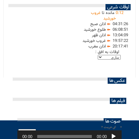
اوقات شرعی
12
:
0
مانده تا
غروب
خورشید
04:31:26
اذان صبح
06:08:51
طلوع خورشید
13:04:09
اذان ظهر
19:57:22
غروب خورشید
20:17:41
اذان مغرب
اوقات به افق :
عکس ها
فیلم ها
صوت ها
ای حرمت ۲
پخش‌کننده
صوت
00:00
00:00