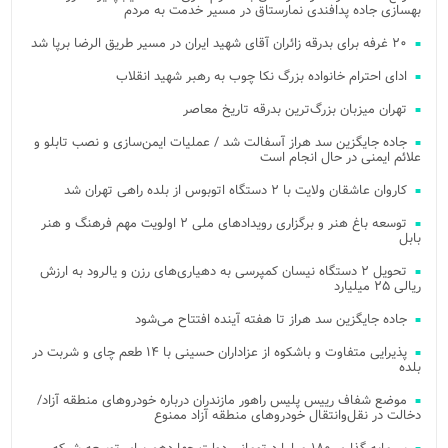
بهسازی جاده پدافندی نمارستاق در مسیر خدمت به مردم
۲۰ غرفه برای بدرقه زائران آقای شهید ایران در مسیر طریق الرضا برپا شد
ادای احترام خانواده بزرگ نکا چوب به رهبر شهید انقلاب
تهران میزبان بزرگ‌ترین بدرقه تاریخ معاصر
جاده جایگزین سد هراز آسفالت شد / عملیات ایمن‌سازی و نصب تابلو و
علائم ایمنی در حال انجام است
کاروان عاشقان ولایت با ۲ دستگاه اتوبوس از بلده راهی تهران شد
توسعه باغ هنر و برگزاری رویدادهای ملی ۲ اولویت مهم فرهنگ و هنر
بابل
تحویل ۲ دستگاه نیسان کمپرسی به دهیاری‌های رزن و یالرود به ارزش
ریالی ۲۵ میلیارد
جاده جایگزین سد هراز تا هفته آینده افتتاح می‌شود
پذیرایی متفاوت و باشکوه از عزاداران حسینی با ۱۴ طعم چای و شربت در
بلده
موضع شفاف رییس پلیس راهور مازندران درباره خودروهای منطقه آزاد/
دخالت در نقل‌وانتقال خودروهای منطقه آزاد ممنوع