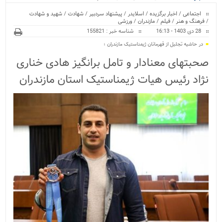
ویژه
اجتماعی
/
اخبار برگزیده
/
اسلایدر
/
پیشنهاد سردبیر
/
شهادت
/
شهید و شهادت
/
فرهنگ و هنر
/
فیلم
/
مازندران
/
ورزشی
28 دی 1403 - 16:13
شناسه خبر : 155821
در حاشیه تجلیل از قهرمانان ژیمناستیک مازندران ؛
صحبتهای معنادار و تامل برانگیز هادی خناری
نژاد رئیس هیات ژیمناستیک استان مازندران