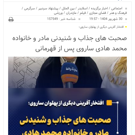
ویژه
اجتماعی
/
اخبار برگزیده
/
اسلایدر
/
بین الملل
/
پیشنهاد سردبیر
/
سرگرمی
/
فرهنگ و هنر
/
فضای مجازی
/
فیلم
/
مازندران
/
ورزشی
30 شهریور 1404 - 19:57
شناسه خبر : 157549
افتخار آفرینی دیگری از پهلوان ساروی؛
صحبت های جذاب و شنیدنی مادر و خانواده
محمد هادی ساروی پس از قهرمانی