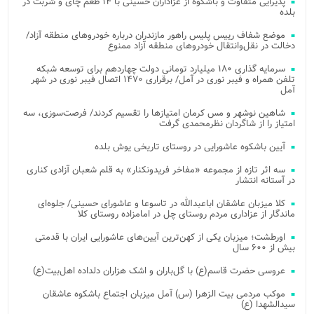
پذیرایی متفاوت و باشکوه از عزاداران حسینی با ۱۴ طعم چای و شربت در
بلده
موضع شفاف رییس پلیس راهور مازندران درباره خودروهای منطقه آزاد/
دخالت در نقل‌وانتقال خودروهای منطقه آزاد ممنوع
سرمایه گذاری ۱۸۰ میلیارد تومانی دولت چهاردهم برای توسعه شبکه
تلفن همراه و فیبر نوری در آمل/ برقراری ۱۴۷۰ اتصال فیبر نوری در شهر
آمل
شاهین نوشهر و مس کرمان امتیازها را تقسیم کردند/ فرصت‌سوزی، سه
امتیاز را از شاگردان نظرمحمدی گرفت
آیین باشکوه عاشورایی در روستای تاریخی یوش بلده
سه اثر تازه از مجموعه «مفاخر فریدونکنار» به قلم شعبان آزادی کناری
در آستانه انتشار
کلا میزبان عاشقان اباعبدالله در تاسوعا و عاشورای حسینی/ جلوه‌ای
ماندگار از عزاداری مردم روستای چل در امامزاده روستای کلا
اورطشت؛ میزبان یکی از کهن‌ترین آیین‌های عاشورایی ایران با قدمتی
بیش از ۶۰۰ سال
عروسی حضرت قاسم(ع) با گل‌باران و اشک هزاران دلداده اهل‌بیت(ع)
موکب مردمی بیت‌ الزهرا (س) آمل میزبان اجتماع باشکوه عاشقان
سیدالشهدا (ع)