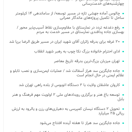
چهارشنبه‌های خدمت‌رسانی
چالوس آماده جهشی تازه در مسیر توسعه/ از ساماندهی ۱۴ کیلومتر
ساحل تا تکمیل پروژه‌های ماندگار عمرانی
رفع دغدغه تردد در نمارستاق با مقاوم‌سازی نقاط آسیب‌پذیر محور /
بهسازی جاده پدافندی نمارستاق در مسیر خدمت به مردم
۲۰ غرفه برای بدرقه زائران آقای شهید ایران در مسیر طریق الرضا برپا شد
ادای احترام خانواده بزرگ نکا چوب به رهبر شهید انقلاب
تهران میزبان بزرگ‌ترین بدرقه تاریخ معاصر
جاده جایگزین سد هراز آسفالت شد / عملیات ایمن‌سازی و نصب تابلو و
علائم ایمنی در حال انجام است
کاروان عاشقان ولایت با ۲ دستگاه اتوبوس از بلده راهی تهران شد
توسعه باغ هنر و برگزاری رویدادهای ملی ۲ اولویت مهم فرهنگ و هنر
بابل
تحویل ۲ دستگاه نیسان کمپرسی به دهیاری‌های رزن و یالرود به ارزش
ریالی ۲۵ میلیارد
جاده جایگزین سد هراز تا هفته آینده افتتاح می‌شود