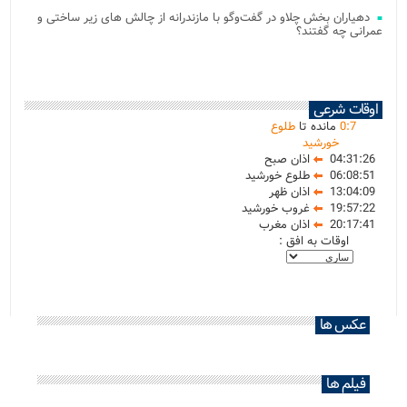
دهیاران بخش چلاو در گفت‌وگو با مازندرانه از چالش های زیر ساختی و
عمرانی چه گفتند؟
اوقات شرعی
7
:
0
مانده تا
طلوع
خورشید
04:31:26
اذان صبح
06:08:51
طلوع خورشید
13:04:09
اذان ظهر
19:57:22
غروب خورشید
20:17:41
اذان مغرب
اوقات به افق :
عکس ها
فیلم ها