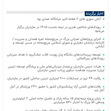
اخبار برگزیده
آتش‌ سوزی‌ های ۲ هفته اخیر میانکاله عمدی بود
رویدادهای شاخص هنری در نیمه نخست ۱۴۰۵ در مازندران برگزار
می‌شود
اجرای پروژه‌های عمرانی بزرگ در مریج‌محله ثمره همدلی و مدیریت /
کارنامه درخشان دهیاری و شورای اسلامی مریج‌محله در مسیر توسعه و
آبادانی
توسعه زیرساخت‌های باشگاه پدل پوینت کلاب نمک‌آبرود با هدف میزبانی
رویدادهای بین‌المللی
هیات تنیس مازندران پرچمدار میزبانی‌های ملی و پیشگام توسعه تنیس
ایران/ مدیریت هدفمند سکوی پرتاب تنیس مازندران
رقابت ۴۹ تیم در مسابقات ۲۰۰ امتیازی تنیس ساحلی کشور در مازندران
رقابت‌های کشتی آزاد پیشکسوتان کشور با حضور ۲۳۰ ورزشکار در آمل
آغاز شد
پایان پروژه نیمه‌تمام ۱۵ ساله پارک و تکمیل جاده اصلی ۲ کیلومتری
وسطی کلا بزرگ با اعتبار ۵۴۰ میلیاردی
بازدید میدانی فرماندار آمل از ۱۴ روستای بخش دشت‌سر در