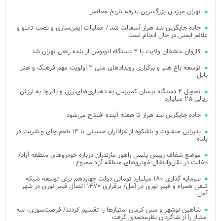
تهران میزبان بزرگ‌ترین بدرقه تاریخ معاصر
جاده جایگزین سد هراز آسفالت شد / عملیات ایمن‌سازی و نصب تابلو و
علائم ایمنی در حال انجام است
کاروان عاشقان ولایت با ۲ دستگاه اتوبوس از بلده راهی تهران شد
توسعه باغ هنر و برگزاری رویدادهای ملی ۲ اولویت مهم فرهنگ و هنر
بابل
تحویل ۲ دستگاه نیسان کمپرسی به دهیاری‌های رزن و یالرود به ارزش
ریالی ۲۵ میلیارد
جاده جایگزین سد هراز تا هفته آینده افتتاح می‌شود
پذیرایی متفاوت و باشکوه از عزاداران حسینی با ۱۴ طعم چای و شربت در
بلده
موضع شفاف رییس پلیس راهور مازندران درباره خودروهای منطقه آزاد/
دخالت در نقل‌وانتقال خودروهای منطقه آزاد ممنوع
سرمایه گذاری ۱۸۰ میلیارد تومانی دولت چهاردهم برای توسعه شبکه
تلفن همراه و فیبر نوری در آمل/ برقراری ۱۴۷۰ اتصال فیبر نوری در شهر
آمل
شاهین نوشهر و مس کرمان امتیازها را تقسیم کردند/ فرصت‌سوزی، سه
امتیاز را از شاگردان نظرمحمدی گرفت