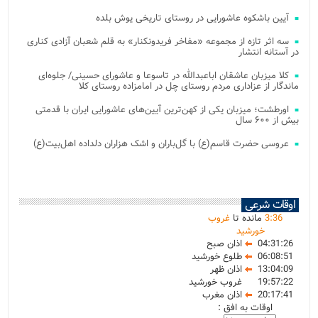
آیین باشکوه عاشورایی در روستای تاریخی یوش بلده
سه اثر تازه از مجموعه «مفاخر فریدونکنار» به قلم شعبان آزادی کناری
در آستانه انتشار
کلا میزبان عاشقان اباعبدالله در تاسوعا و عاشورای حسینی/ جلوه‌ای
ماندگار از عزاداری مردم روستای چل در امامزاده روستای کلا
اورطشت؛ میزبان یکی از کهن‌ترین آیین‌های عاشورایی ایران با قدمتی
بیش از ۶۰۰ سال
عروسی حضرت قاسم(ع) با گل‌باران و اشک هزاران دلداده اهل‌بیت(ع)
اوقات شرعی
36
:
3
مانده تا
غروب
خورشید
04:31:26
اذان صبح
06:08:51
طلوع خورشید
13:04:09
اذان ظهر
19:57:22
غروب خورشید
20:17:41
اذان مغرب
اوقات به افق :