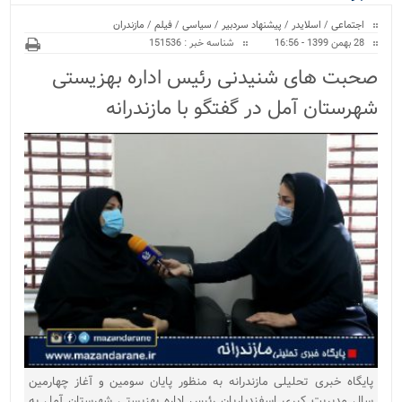
ویژه
اجتماعی
/
اسلایدر
/
پیشنهاد سردبیر
/
سیاسی
/
فیلم
/
مازندران
28 بهمن 1399 - 16:56
شناسه خبر : 151536
صحبت های شنیدنی رئیس اداره بهزیستی
شهرستان آمل در گفتگو با مازندرانه
پایگاه خبری تحلیلی مازندرانه به منظور پایان سومین و آغاز چهارمین
سال مدیریت کبری اسفندیاریان رئیس اداره بهزیستی شهرستان آمل به