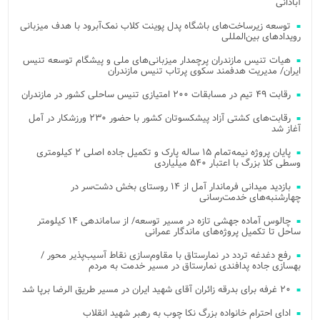
آبادانی
توسعه زیرساخت‌های باشگاه پدل پوینت کلاب نمک‌آبرود با هدف میزبانی
رویدادهای بین‌المللی
هیات تنیس مازندران پرچمدار میزبانی‌های ملی و پیشگام توسعه تنیس
ایران/ مدیریت هدفمند سکوی پرتاب تنیس مازندران
رقابت ۴۹ تیم در مسابقات ۲۰۰ امتیازی تنیس ساحلی کشور در مازندران
رقابت‌های کشتی آزاد پیشکسوتان کشور با حضور ۲۳۰ ورزشکار در آمل
آغاز شد
پایان پروژه نیمه‌تمام ۱۵ ساله پارک و تکمیل جاده اصلی ۲ کیلومتری
وسطی کلا بزرگ با اعتبار ۵۴۰ میلیاردی
بازدید میدانی فرماندار آمل از ۱۴ روستای بخش دشت‌سر در
چهارشنبه‌های خدمت‌رسانی
چالوس آماده جهشی تازه در مسیر توسعه/ از ساماندهی ۱۴ کیلومتر
ساحل تا تکمیل پروژه‌های ماندگار عمرانی
رفع دغدغه تردد در نمارستاق با مقاوم‌سازی نقاط آسیب‌پذیر محور /
بهسازی جاده پدافندی نمارستاق در مسیر خدمت به مردم
۲۰ غرفه برای بدرقه زائران آقای شهید ایران در مسیر طریق الرضا برپا شد
ادای احترام خانواده بزرگ نکا چوب به رهبر شهید انقلاب