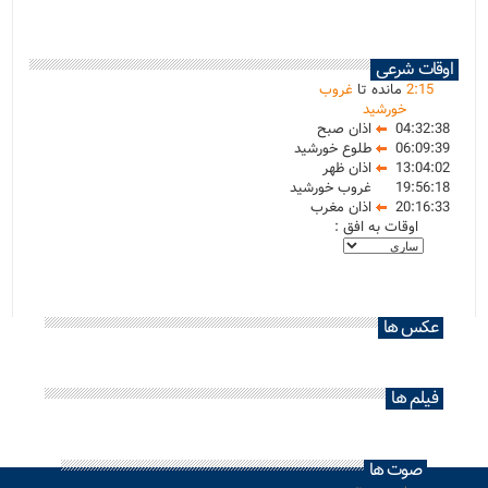
اوقات شرعی
15
:
2
مانده تا
غروب
خورشید
04:32:38
اذان صبح
06:09:39
طلوع خورشید
13:04:02
اذان ظهر
19:56:18
غروب خورشید
20:16:33
اذان مغرب
اوقات به افق :
عکس ها
فیلم ها
صوت ها