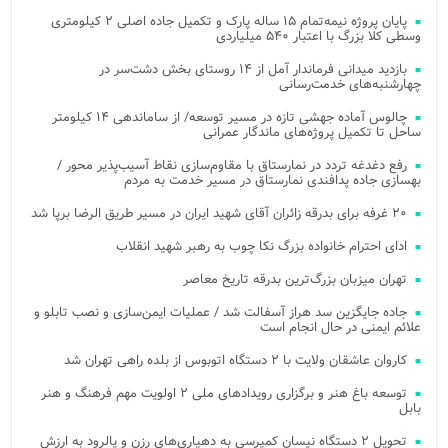
پایان پروژه نیمه‌تمام ۱۵ ساله پارک و تکمیل جاده اصلی ۲ کیلومتری
وسطی کلا بزرگ با اعتبار ۵۴۰ میلیاردی
بازدید میدانی فرماندار آمل از ۱۴ روستای بخش دشت‌سر در
چهارشنبه‌های خدمت‌رسانی
چالوس آماده جهشی تازه در مسیر توسعه/ از ساماندهی ۱۴ کیلومتر
ساحل تا تکمیل پروژه‌های ماندگار عمرانی
رفع دغدغه تردد در نمارستاق با مقاوم‌سازی نقاط آسیب‌پذیر محور /
بهسازی جاده پدافندی نمارستاق در مسیر خدمت به مردم
۲۰ غرفه برای بدرقه زائران آقای شهید ایران در مسیر طریق الرضا برپا شد
ادای احترام خانواده بزرگ نکا چوب به رهبر شهید انقلاب
تهران میزبان بزرگ‌ترین بدرقه تاریخ معاصر
جاده جایگزین سد هراز آسفالت شد / عملیات ایمن‌سازی و نصب تابلو و
علائم ایمنی در حال انجام است
کاروان عاشقان ولایت با ۲ دستگاه اتوبوس از بلده راهی تهران شد
توسعه باغ هنر و برگزاری رویدادهای ملی ۲ اولویت مهم فرهنگ و هنر
بابل
تحویل ۲ دستگاه نیسان کمپرسی به دهیاری‌های رزن و یالرود به ارزش