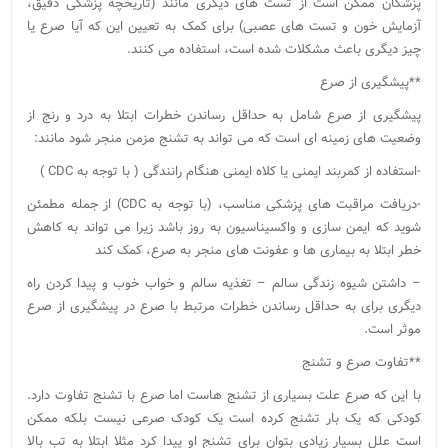
پزشکان ممکن است از تست های دیگری مانند (تاریخچه پزشکی دقیق،
آزمایش خون و تست های عصبی) برای کمک به تعیین این که آیا صرع یا
چیز دیگری باعث مشکلات شده است، استفاده می کنند.
**پیشگیری از صرع
پیشگیری از صرع شامل به حداقل رساندن خطرات ابتلا به درد و رنج از
وضعیت های زمینه ای است که می تواند به تشنج مزمن منجر شود مانند:
-استفاده از کمربند ایمنی یا کلاه ایمنی هنگام رانندگی ( با توجه به CDC )
-دریافت مراقبت های پزشکی مناسب، (با توجه به CDC) از جمله مطمئن
شوید که ایمن سازی و واکسیناسیون به روز باشد زیرا می تواند به کاهش
خطر ابتلا به بیماری ها و عفونت های منجر به صرع، کمک کند
– داشتن شیوه زندگی سالم – تغذیه سالم و خواب خوب و پیدا کردن راه
دیگری برای به حداقل رساندن خطرات مرتبط با صرع در پیشگیری از صرع
موثر است.
**تفاوت صرع و تشنج
با این که صرع علت بسیاری از تشنج هاست اما صرع با تشنج تفاوت دارد.
کودکی که یک بار تشنج کرده است یک کودک صرعی نیست بلکه ممکن
است علل بسیار زیادی بتوان برای تشنج او پیدا کرد مثلا ابتلا به تب بالا