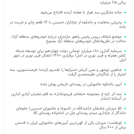
ریالی ۲۵ میلیارد
جاده جایگزین سد هراز تا هفته آینده افتتاح می‌شود
پذیرایی متفاوت و باشکوه از عزاداران حسینی با ۱۴ طعم چای و شربت در
بلده
موضع شفاف رییس پلیس راهور مازندران درباره خودروهای منطقه آزاد/
دخالت در نقل‌وانتقال خودروهای منطقه آزاد ممنوع
سرمایه گذاری ۱۸۰ میلیارد تومانی دولت چهاردهم برای توسعه شبکه
تلفن همراه و فیبر نوری در آمل/ برقراری ۱۴۷۰ اتصال فیبر نوری در شهر
آمل
شاهین نوشهر و مس کرمان امتیازها را تقسیم کردند/ فرصت‌سوزی، سه
امتیاز را از شاگردان نظرمحمدی گرفت
آیین باشکوه عاشورایی در روستای تاریخی یوش بلده
سه اثر تازه از مجموعه «مفاخر فریدونکنار» به قلم شعبان آزادی کناری
در آستانه انتشار
کلا میزبان عاشقان اباعبدالله در تاسوعا و عاشورای حسینی/ جلوه‌ای
ماندگار از عزاداری مردم روستای چل در امامزاده روستای کلا
اورطشت؛ میزبان یکی از کهن‌ترین آیین‌های عاشورایی ایران با قدمتی
بیش از ۶۰۰ سال