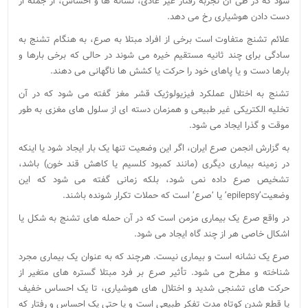
شود که در طی آن تجربه رفتار غیر عادی، نشانه ها و احساس، از جمله از
دست دادن هوشیاری رخ می دهد.
علائم تشنج متفاوت است برخی از افراد مبتلا به صرع، به هنگام تشنج به
سادگی برای چند ثانیه مستقیم خیره می شوند در حالی که برخی بارها و
بارها دست و یا پاهای خود را حرکت یا کشش ها ناگهانی می دهند.
تشنج به اختلال عملکرد فیزیولوژیک قشر مغز گفته می شود که در آن
تخلیه الکتریکی غیر طبیعی و همزمان دسته ای از سلول های مغزی به طور
موقت و گذرا ایجاد می شود.
به گزارش انجمن صرع ایران، اگر این وضعیت تنها یک بار ایجاد شود یا اینکه
در زمینه بیماری دیگری (مانند کمبود کلسیم یا کاهش قند خون) باشد،
تشخیص صرع داده نمی شود، بلکه زمانی گفته می شود که این
وضعیت’epilepsy’ یا ‘صرع’ است که حملات تکرار شونده باشند.
در واقع صرع یک بیماری مزمن است که در آن حمله های تشنج به شکل یا
اشکال خاصی هر از چند گاه ایجاد می شود.
صرع یک نشانه است و بیماری نیست. هرچند که به عنوان یک بیماری مجرد
شناخته و مطرح می شود. تأثیر صرع بر فرد مبتلا گستره های متغیر از
حرکت های تشنجی شدید و اختلال های هوشیاری، تا یک احساس خفیف
یا قطع شدن کوتاه مدت تفکر طبیعی است و یا حتی یک احساس و رفتار که