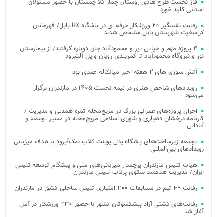
فاز نخست طرح هادی روستای چماز کلا چمستان با حضور مسئولان
استانی کلید خورد
رقابت نفسگیر ۲۰ ورزشکار حرفه ای در باشگاه RX بابل/ قهرمانان
کراسفیت شهرستان بابل مشخص شدند
۴ پروژه مهم و حیاتی نور و محمودآباد جان دوباره گرفتند/ از بیمارستان
نور و نیروگاه محمودآباد تا کمربندی رویان و پل آلشرود
آتش‌ سوزی‌ های ۲ هفته اخیر میانکاله عمدی بود
رویدادهای شاخص هنری در نیمه نخست ۱۴۰۵ در مازندران برگزار
می‌شود
اجرای پروژه‌های عمرانی بزرگ در مریج‌محله ثمره همدلی و مدیریت /
کارنامه درخشان دهیاری و شورای اسلامی مریج‌محله در مسیر توسعه و
آبادانی
توسعه زیرساخت‌های باشگاه پدل پوینت کلاب نمک‌آبرود با هدف میزبانی
رویدادهای بین‌المللی
هیات تنیس مازندران پرچمدار میزبانی‌های ملی و پیشگام توسعه تنیس
ایران/ مدیریت هدفمند سکوی پرتاب تنیس مازندران
رقابت ۴۹ تیم در مسابقات ۲۰۰ امتیازی تنیس ساحلی کشور در مازندران
رقابت‌های کشتی آزاد پیشکسوتان کشور با حضور ۲۳۰ ورزشکار در آمل
آغاز شد