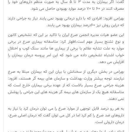
گفت: اگر بیماران به مدت ۳ تا ۵ سال به صورت منظم داروهای خود را
مصرف کنند در ۶۰ تا ۷۰ درصد موارد بهبودی حاصل می شود.
بهرامی افزود: افرادی که با دارو درمانی بهبود نمی یابند نیاز به جراحی دارند
که دراین روش نیز ۶۰درصد بیماران بهبود می یابند.
این عضو هیات مدیره انجمن صرع ایران با تاکید بر این که تشخیص کانون
و نوع تشنج بسیار مهم است،اظهار کرد: متاسفانه بیماری صرع در برخی
موارد به علت تشابه علائم با برخی از بیماری ها مانند سنگ کوب و اختلال
خواب اشتباه تشخیص داده می شود که این امر پروسه درمان بیماران را
افزایش می دهد.
بهرامی در بخش دیگری از سخنانش با بیان این که بیماران مبتلا به صرع
نیازمند توجه بیشتر وزارت بهداشت و سازمان های بیمه گر هستند، افزود:
هزینه جراحی صرع بسیار بالاست که از عهده برخی بیماران خارج است که
متاسفانه هیچ یک از سازمان های بیمه گر هزینه های این جراحی را پوشش
نمی دهند.
به هر رو درصد قابل توجهی از موارد صرع را می توان درمان کرد یا نیاز به
داروهای ضد صرع را کم کرد اما در کل می توان گفت که درمان اصلی صرع،
درمان داروئی است.
انواع زیادی از داروهای ضد صرع (نسل قدیم و جدید) وجود دارند و بر حسب