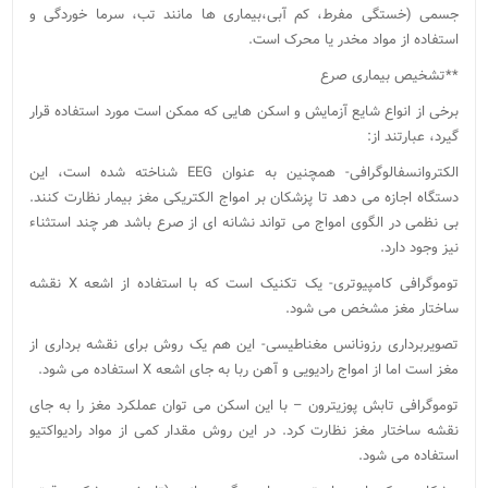
جسمی (خستگی مفرط، کم آبی،بیماری ها مانند تب، سرما خوردگی و
استفاده از مواد مخدر یا محرک است.
**تشخیص بیماری صرع
برخی از انواع شایع آزمایش و اسکن هایی که ممکن است مورد استفاده قرار
گیرد، عبارتند از:
الکتروانسفالوگرافی- همچنین به عنوان EEG شناخته شده است، این
دستگاه اجازه می دهد تا پزشکان بر امواج الکتریکی مغز بیمار نظارت کنند.
بی نظمی در الگوی امواج می تواند نشانه ای از صرع باشد هر چند استثناء
نیز وجود دارد.
توموگرافی کامپیوتری- یک تکنیک است که با استفاده از اشعه X نقشه
ساختار مغز مشخص می شود.
تصویربرداری رزونانس مغناطیسی- این هم یک روش برای نقشه برداری از
مغز است اما از امواج رادیویی و آهن ربا به جای اشعه X استفاده می شود.
توموگرافی تابش پوزیترون – با این اسکن می توان عملکرد مغز را به جای
نقشه ساختار مغز نظارت کرد. در این روش مقدار کمی از مواد رادیواکتیو
استفاده می شود.