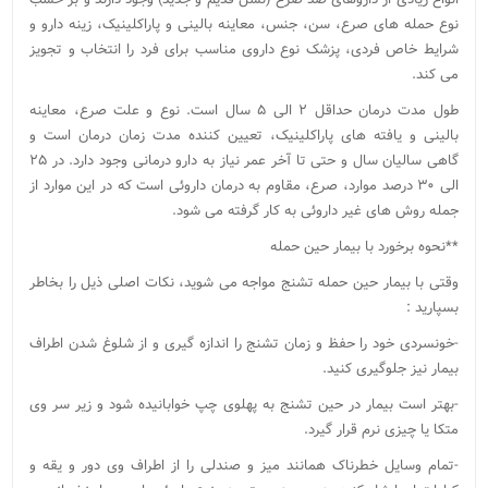
نوع حمله های صرع، سن، جنس، معاینه بالینی و پاراکلینیک، زینه دارو و
شرایط خاص فردی، پزشک نوع داروی مناسب برای فرد را انتخاب و تجویز
می کند.
طول مدت درمان حداقل ۲ الی ۵ سال است. نوع و علت صرع، معاینه
بالینی و یافته های پاراکلینیک، تعیین کننده مدت زمان درمان است و
گاهی سالیان سال و حتی تا آخر عمر نیاز به دارو درمانی وجود دارد. در ۲۵
الی ۳۰ درصد موارد، صرع، مقاوم به درمان داروئی است که در این موارد از
جمله روش های غیر داروئی به کار گرفته می شود.
**نحوه برخورد با بیمار حین حمله
وقتی با بیمار حین حمله تشنج مواجه می شوید، نکات اصلی ذیل را بخاطر
بسپارید :
-خونسردی خود را حفظ و زمان تشنج را اندازه گیری و از شلوغ شدن اطراف
بیمار نیز جلوگیری کنید.
-بهتر است بیمار در حین تشنج به پهلوی چپ خوابانیده شود و زیر سر وی
متکا یا چیزی نرم قرار گیرد.
-تمام وسایل خطرناک همانند میز و صندلی را از اطراف وی دور و یقه و