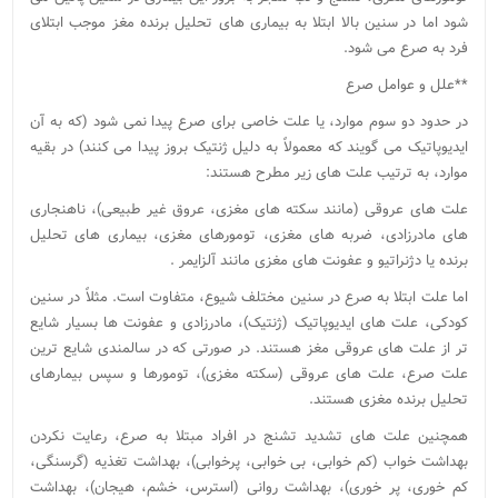
شود اما در سنین بالا ابتلا به بیماری های تحلیل برنده مغز موجب ابتلای
فرد به صرع می شود.
**علل و عوامل صرع
در حدود دو سوم موارد، یا علت خاصی برای صرع پیدا نمی شود (که به آن
ایدیوپاتیک می گویند که معمولاً به دلیل ژنتیک بروز پیدا می کنند) در بقیه
موارد، به ترتیب علت های زیر مطرح هستند:
علت های عروقی (مانند سکته های مغزی، عروق غیر طبیعی)، ناهنجاری
های مادرزادی، ضربه های مغزی، تومورهای مغزی، بیماری های تحلیل
برنده یا دژنراتیو و عفونت های مغزی مانند آلزایمر .
اما علت ابتلا به صرع در سنین مختلف شیوع، متفاوت است. مثلاً در سنین
کودکی، علت های ایدیوپاتیک (ژنتیک)، مادرزادی و عفونت ها بسیار شایع
تر از علت های عروقی مغز هستند. در صورتی که در سالمندی شایع ترین
علت صرع، علت های عروقی (سکته مغزی)، تومورها و سپس بیمارهای
تحلیل برنده مغزی هستند.
همچنین علت های تشدید تشنج در افراد مبتلا به صرع، رعایت نکردن
بهداشت خواب (کم خوابی، بی خوابی، پرخوابی)، بهداشت تغذیه (گرسنگی،
کم خوری، پر خوری)، بهداشت روانی (استرس، خشم، هیجان)، بهداشت