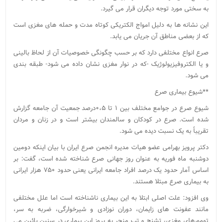
به سختی مورد توجه دیگران قرار می گیرد.
این نشانه ها به دلیل امواج الکتریکی کوتاه مدت و حمله های مغزی است
که از بعضی مناطق آن جریان می یابد.
صرع انواع مختلفی دارد که بر حسب چگونگی خصوصیات آن از لحاظ بالینی
و یا الکتروفیزیولوژیک -که در نوار مغزی نشان داده می شود- طبقه بندی
می شود.
**شیوع بیماری صرع
شیوع صرع در جوامع مختلف بین ۱ تا ۰،۵درصد جمعیت آن جامعه گزارش
شده است. صرع در کودکان و سالمندان بیشتر است و در زنان و مردان
تقریباً به یک نسبت دیده می شود.
دکتر پرویز بهرامی عضو هیات مدیره انجمن صرع ایران با بیان اینکه دومین
دوشنبه ماه فوریه به عنوان روز جهانی صرع شناخته شده است، گفت: بر
اساس آمار حدود یک درصد افراد جامعه ایرانی یعنی حدود ۷۵۰ هزار ایرانی
به بیماری صرع مبتلا هستند.
وی افزود: علت اصلی ابتلا به این بیماری ناشناخته است اما علل مختلفی
مانند عفونت های زایمان، دوران نوزادی و شیرخوارگی، ضربه به سر،
تومورهای مغزی، تشنج و تب منجر به بروز این بیماری در سنین پائین می