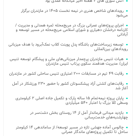
آتش‌ سوزی‌ های ۲ هفته اخیر میانکاله عمدی بود
رویدادهای شاخص هنری در نیمه نخست ۱۴۰۵ در مازندران برگزار
می‌شود
اجرای پروژه‌های عمرانی بزرگ در مریج‌محله ثمره همدلی و مدیریت /
کارنامه درخشان دهیاری و شورای اسلامی مریج‌محله در مسیر توسعه و
آبادانی
توسعه زیرساخت‌های باشگاه پدل پوینت کلاب نمک‌آبرود با هدف میزبانی
رویدادهای بین‌المللی
هیات تنیس مازندران پرچمدار میزبانی‌های ملی و پیشگام توسعه تنیس
ایران/ مدیریت هدفمند سکوی پرتاب تنیس مازندران
رقابت ۴۹ تیم در مسابقات ۲۰۰ امتیازی تنیس ساحلی کشور در مازندران
رقابت‌های کشتی آزاد پیشکسوتان کشور با حضور ۲۳۰ ورزشکار در آمل
آغاز شد
پایان پروژه نیمه‌تمام ۱۵ ساله پارک و تکمیل جاده اصلی ۲ کیلومتری
وسطی کلا بزرگ با اعتبار ۵۴۰ میلیاردی
بازدید میدانی فرماندار آمل از ۱۴ روستای بخش دشت‌سر در
چهارشنبه‌های خدمت‌رسانی
چالوس آماده جهشی تازه در مسیر توسعه/ از ساماندهی ۱۴ کیلومتر
ساحل تا تکمیل پروژه‌های ماندگار عمرانی