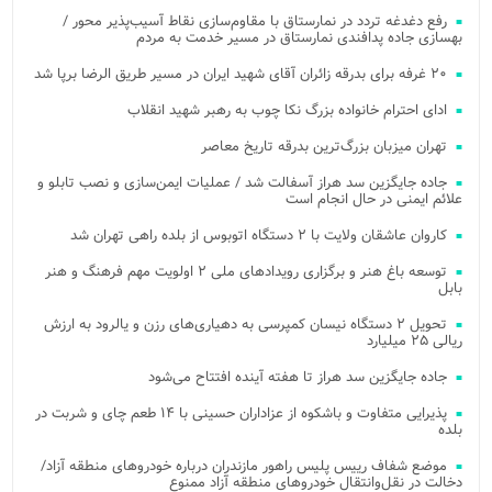
رفع دغدغه تردد در نمارستاق با مقاوم‌سازی نقاط آسیب‌پذیر محور /
بهسازی جاده پدافندی نمارستاق در مسیر خدمت به مردم
۲۰ غرفه برای بدرقه زائران آقای شهید ایران در مسیر طریق الرضا برپا شد
ادای احترام خانواده بزرگ نکا چوب به رهبر شهید انقلاب
تهران میزبان بزرگ‌ترین بدرقه تاریخ معاصر
جاده جایگزین سد هراز آسفالت شد / عملیات ایمن‌سازی و نصب تابلو و
علائم ایمنی در حال انجام است
کاروان عاشقان ولایت با ۲ دستگاه اتوبوس از بلده راهی تهران شد
توسعه باغ هنر و برگزاری رویدادهای ملی ۲ اولویت مهم فرهنگ و هنر
بابل
تحویل ۲ دستگاه نیسان کمپرسی به دهیاری‌های رزن و یالرود به ارزش
ریالی ۲۵ میلیارد
جاده جایگزین سد هراز تا هفته آینده افتتاح می‌شود
پذیرایی متفاوت و باشکوه از عزاداران حسینی با ۱۴ طعم چای و شربت در
بلده
موضع شفاف رییس پلیس راهور مازندران درباره خودروهای منطقه آزاد/
دخالت در نقل‌وانتقال خودروهای منطقه آزاد ممنوع