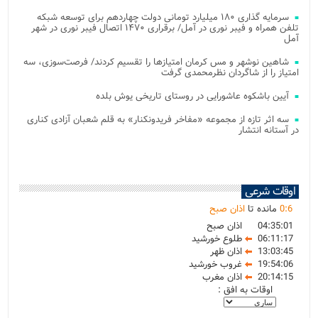
سرمایه گذاری ۱۸۰ میلیارد تومانی دولت چهاردهم برای توسعه شبکه
تلفن همراه و فیبر نوری در آمل/ برقراری ۱۴۷۰ اتصال فیبر نوری در شهر
آمل
شاهین نوشهر و مس کرمان امتیازها را تقسیم کردند/ فرصت‌سوزی، سه
امتیاز را از شاگردان نظرمحمدی گرفت
آیین باشکوه عاشورایی در روستای تاریخی یوش بلده
سه اثر تازه از مجموعه «مفاخر فریدونکنار» به قلم شعبان آزادی کناری
در آستانه انتشار
اوقات شرعی
6
:
0
مانده تا
اذان صبح
04:35:01
اذان صبح
06:11:17
طلوع خورشید
13:03:45
اذان ظهر
19:54:06
غروب خورشید
20:14:15
اذان مغرب
اوقات به افق :