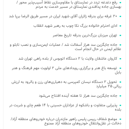
رفع دغدغه تردد در نمارستاق با مقاوم‌سازی نقاط آسیب‌پذیر محور /
بهسازی جاده پدافندی نمارستاق در مسیر خدمت به مردم
۲۰ غرفه برای بدرقه زائران آقای شهید ایران در مسیر طریق الرضا برپا شد
ادای احترام خانواده بزرگ نکا چوب به رهبر شهید انقلاب
تهران میزبان بزرگ‌ترین بدرقه تاریخ معاصر
جاده جایگزین سد هراز آسفالت شد / عملیات ایمن‌سازی و نصب تابلو و
علائم ایمنی در حال انجام است
کاروان عاشقان ولایت با ۲ دستگاه اتوبوس از بلده راهی تهران شد
توسعه باغ هنر و برگزاری رویدادهای ملی ۲ اولویت مهم فرهنگ و هنر
بابل
تحویل ۲ دستگاه نیسان کمپرسی به دهیاری‌های رزن و یالرود به ارزش
ریالی ۲۵ میلیارد
جاده جایگزین سد هراز تا هفته آینده افتتاح می‌شود
پذیرایی متفاوت و باشکوه از عزاداران حسینی با ۱۴ طعم چای و شربت در
بلده
موضع شفاف رییس پلیس راهور مازندران درباره خودروهای منطقه آزاد/
دخالت در نقل‌وانتقال خودروهای منطقه آزاد ممنوع