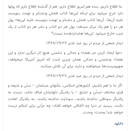
ما اطلاع داریم، بنده هم امروز اطلاع دارم، هم از گذشته اطلاع دارم که پولها
دارد خرج میشود برای اینکه این‌ها کتاب فحش ودشنام و تهمت بنویسند
علیه آن‌ها، آن‌ها کتاب فحش و دشنام و تهمت بنویسند علیه این‌ها؛ پول
هر دو را هم یک مرکز میدهد؛ پول هر دو کتاب و نشر هر دو کتاب از یک
جیب خارج میشود. این‌ها هشداردهنده نیست؟
دیدار جمعی از مردم در روز عید غدیر ۱۳۸۷/۰۹/۲۷
دعوا ایجاد کردن جز بَغضاء و جدائی و دشمنی هیچ اثر دیگری ندارد و این
بغضاء‌ ودشمنی و جدائی همان چیزی است که امروز آمریکا میخواهد،
صهیونیست‌ها میخواهند و دارند برای آن تلاش میکنند.
دیدار جمعی از مردم در روز عید غدیر ۱۳۸۷/۰۹/۲۷
اگر ما با هم باشیم، کشورهای اسلامی، ملّتهای مسلمان – سنّی و شیعه و
فِرَق مختلف تسنّن و تشیّع – با یکدیگر دلهایشان صاف باشد، نسبت به
یکدیگر سوءظن نداشته باشند، سوءنیّت نداشته باشند، به یکدیگر اهانت
نکنند، ببینید در دنیا چه اتّفاقی خواهد افتاد؛ چه عزّتی برای اسلام درست
خواهد شد! وحدت؛ وحدت.
دانلود