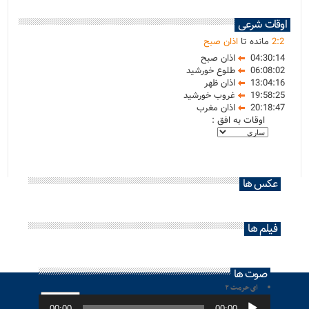
اوقات شرعی
2
:
2
مانده تا
اذان صبح
04:30:14
اذان صبح
06:08:02
طلوع خورشید
13:04:16
اذان ظهر
19:58:25
غروب خورشید
20:18:47
اذان مغرب
اوقات به افق :
عکس ها
فیلم ها
صوت ها
ای حرمت ۲
پخش‌کننده
صوت
00:00
00:00