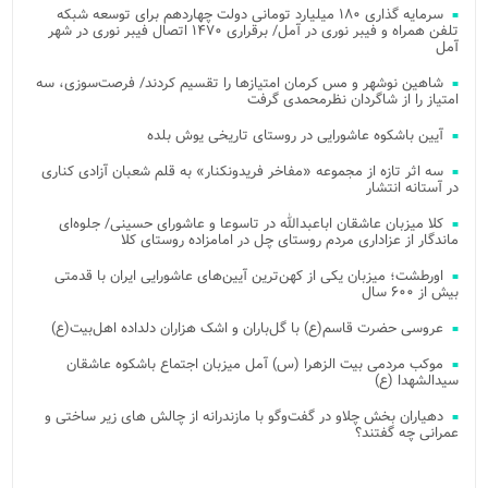
سرمایه گذاری ۱۸۰ میلیارد تومانی دولت چهاردهم برای توسعه شبکه
تلفن همراه و فیبر نوری در آمل/ برقراری ۱۴۷۰ اتصال فیبر نوری در شهر
آمل
شاهین نوشهر و مس کرمان امتیازها را تقسیم کردند/ فرصت‌سوزی، سه
امتیاز را از شاگردان نظرمحمدی گرفت
آیین باشکوه عاشورایی در روستای تاریخی یوش بلده
سه اثر تازه از مجموعه «مفاخر فریدونکنار» به قلم شعبان آزادی کناری
در آستانه انتشار
کلا میزبان عاشقان اباعبدالله در تاسوعا و عاشورای حسینی/ جلوه‌ای
ماندگار از عزاداری مردم روستای چل در امامزاده روستای کلا
اورطشت؛ میزبان یکی از کهن‌ترین آیین‌های عاشورایی ایران با قدمتی
بیش از ۶۰۰ سال
عروسی حضرت قاسم(ع) با گل‌باران و اشک هزاران دلداده اهل‌بیت(ع)
موکب مردمی بیت‌ الزهرا (س) آمل میزبان اجتماع باشکوه عاشقان
سیدالشهدا (ع)
دهیاران بخش چلاو در گفت‌وگو با مازندرانه از چالش های زیر ساختی و
عمرانی چه گفتند؟