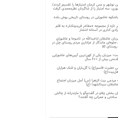
 نوشهر و مس کرمان امتیازها را تقسیم کردند/
زی، سه امتیاز را از شاگردان نظرمحمدی گرفت
باشکوه عاشورایی در روستای تاریخی یوش بلده
ر تازه از مجموعه «مفاخر فریدونکنار» به قلم
ادی کناری در آستانه انتشار
زبان عاشقان اباعبدالله در تاسوعا و عاشورای
لوه‌ای ماندگار از عزاداری مردم روستای چل در
 روستای کلا
ت؛ میزبان یکی از کهن‌ترین آیین‌های عاشورایی
متی بیش از ۶۰۰ سال
 حضرت قاسم(ع) با گل‌باران و اشک هزاران
هل‌بیت(ع)
مردمی بیت‌ الزهرا (س) آمل میزبان اجتماع
عاشقان سیدالشهدا (ع)
ان بخش چلاو در گفت‌وگو با مازندرانه از چالش
 ساختی و عمرانی چه گفتند؟