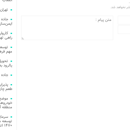
انقلاب
.
تشر نخواهد شد.
تهران
جاده 
ایمن‌ساز
راهی ته
مهم فره
یالرود به ار
جاده 
طعم چای
موضع 
خودروهای
منطقه آز
توسعه شب
۱۴۷۰ اتصال فیبر نوری در شهر آمل