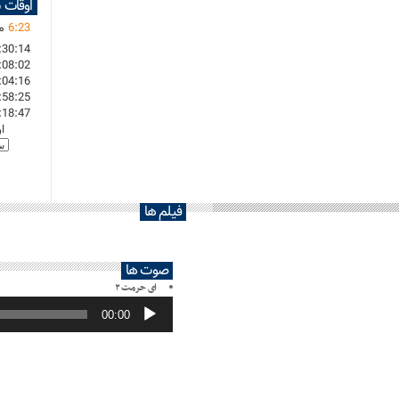
اوقات 
23
:
6
ما
:30:14
:08:02
:04:16
:58:25
:18:47
ا
فیلم ها
صوت ها
ای حرمت ۲
پخش‌کننده
صوت
00:00