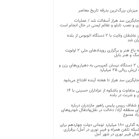
 میزبان بزرگ‌ترین بدرقه تاریخ معاصر
جایگزین سد هراز آسفالت شد / عملیات
ی و نصب تابلو و علائم ایمنی در حال انجام است
کاروان عاشقان ولایت با ۲ دستگاه اتوبوس از بلده
ران شد
توسعه باغ هنر و برگزاری رویدادهای ملی ۲ اولویت
نگ و هنر بابل
تحویل ۲ دستگاه نیسان کمپرسی به دهیاری‌های رزن و
زش ریالی ۲۵ میلیارد
جایگزین سد هراز تا هفته آینده افتتاح می‌شود
پذیرایی متفاوت و باشکوه از عزاداران حسینی با ۱۴
 و شربت در بلده
شفاف رییس پلیس راهور مازندران درباره
 منطقه آزاد/ دخالت در نقل‌وانتقال خودروهای
اد ممنوع
سرمایه گذاری ۱۸۰ میلیارد تومانی دولت چهاردهم برای
که تلفن همراه و فیبر نوری در آمل/ برقراری