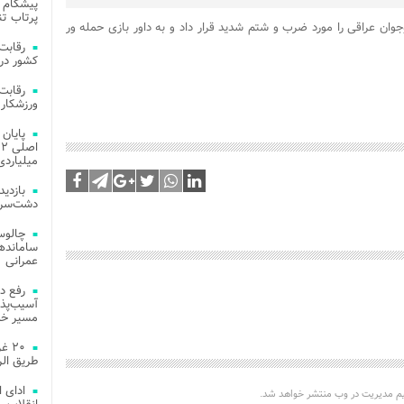
پیشگام 
پرتاب تن
وان عراقی را مورد ضرب و شتم شدید قرار داد و به داور بازی حمله ور
کشور در 
ورزشکار 
میلیاردی
دشت‌سر 
چالوس
عمرانی
رفع د
آسیب‌پذی
مسیر خد
۲۰ 
طریق الر
ادای 
یم مدیریت در وب منتشر خواهد شد.