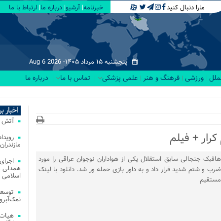
مارا دنبال کنید
خبرنامه
آرشیو
درباره ما
ارتباط با ما
پنجشنبه ۱۵ مرداد ۱۴۰۵-
Aug 6 2026
لملل
ورزشی
فرهنگ و هنر
علمی پزشکی
تماس با ما
درباره ما
۱.
اخبار ب
آتش‌ سوزی‌ های
رار + فیلم
مازندران
هافبک جنجالی سابق استقلال یکی از هواداران نوجوان عراقی را مورد
اجرای
همدلی و
ضرب و شتم شدید قرار داد و به داور بازی حمله ور شد. دانلود با لینک
اسلامی م
مستقیم
توسعه
نمک‌آبرو
هیات 