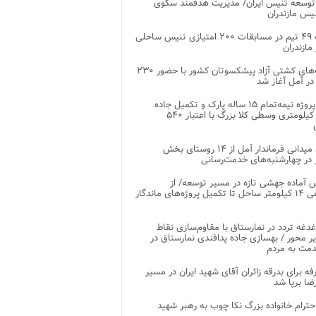
توسعه تنیس ایران/ مدیریت هدفمند سکوی
یس مازندران
رقابت ۴۹ تیم در مسابقات ۲۰۰ امتیازی تنیس ساحلی
مازندران
رقابت‌های کشتی آزاد پیشکسوتان کشور با حضور ۲۳۰
در آمل آغاز شد
پایان پروژه نیمه‌تمام ۱۵ ساله پارک و تکمیل جاده
اصلی ۲ کیلومتری وسطی کلا بزرگ با اعتبار ۵۴۰
بازدید میدانی فرماندار آمل از ۱۴ روستای بخش
در چهارشنبه‌های خدمت‌رسانی
 آماده جهشی تازه در مسیر توسعه/ از
ساماندهی ۱۴ کیلومتر ساحل تا تکمیل پروژه‌های ماندگار
غدغه تردد در نمارستاق با مقاوم‌سازی نقاط
ر محور / بهسازی جاده پدافندی نمارستاق در
مت به مردم
غرفه برای بدرقه زائران آقای شهید ایران در مسیر
ضا برپا شد
احترام خانواده بزرگ نکا چوب به رهبر شهید