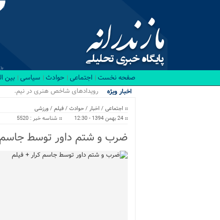
صفحه نخست
اجتماعی
حوادث
سیاسی
بین ا
رویدادهای شاخص هنری در نیمه نخست 
اخبار ویژه
اجتماعی
/
اخبار
/
حوادث
/
فیلم
/
ورزشی
24 بهمن 1394 - 12:30
شناسه خبر : 5520
ضرب و شتم داور توسط جاسم ک