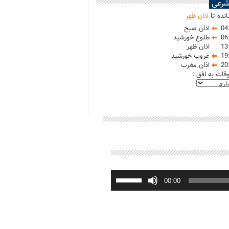
شرعی
نده تا
اذان ظهر
04
اذان صبح
06
طلوع خورشید
13
اذان ظهر
19
غروب خورشید
20
اذان مغرب
وقات به افق :
برای
افزایش
00:00
یا
کاهش
صدا
از
کلیدهای
بالا
و
پایین
استفاده
کنید.