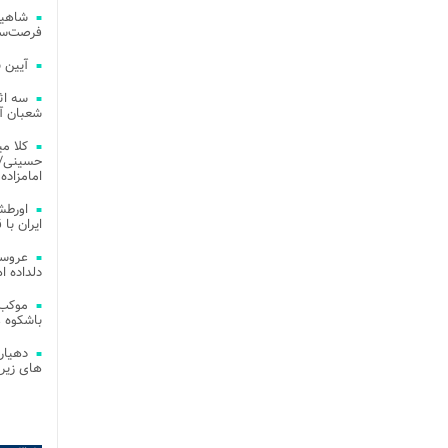
شاهین
فرصت‌سو
آیین 
سه اث
شعبان آز
کلا می
حسینی/ ج
امامزاده
اورطش
ایران با قد
عروسی
دلداده ا
موکب 
باشکوه 
دهیار
های زیر