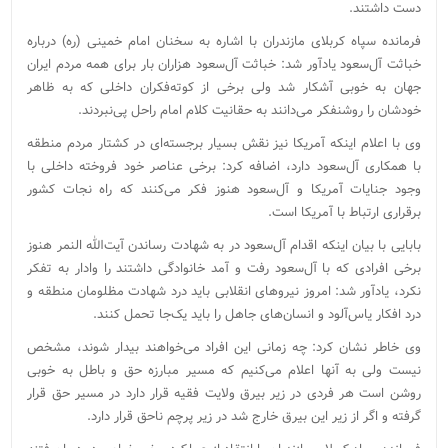
دست داشتند.
فرمانده سپاه کربلای مازندران با اشاره به سخنان امام خمینی (ره) درباره
خباثت آل‌سعود یادآور شد: خباثت آل‌سعود هزاران بار برای همه مردم ایران
جهان به خوبی آشکار شد ولی برخی از کوته‌فکران داخلی که به ظاهر
خودشان را روشنفکر می‌دانند به حقانیت کلام امام راحل پی‌نبردند.
وی با اعلام اینکه آمریکا نیز نقش بسیار برجسته‌ای در کشتار مردم منطقه
با همکاری آل‌سعود دارد، اضافه کرد: برخی عناصر خود فروخته داخلی با
وجود جنایات آمریکا و آل‌سعود هنوز فکر می‌کنند که راه نجات کشور
برقراری ارتباط با آمریکا است.
بابایی با بیان اینکه اقدام آل‌سعود در به شهادت رساندن آیت‌الله النمر هنوز
برخی افرادی که با آل‌سعود رفت و آمد خانوادگی داشتند را وادار به تفکر
نکرد، یادآور شد: امروز نیروهای انقلابی باید درد شهادت مظلومان منطقه و
درد افکار یاس‌آلود و انسان‌های جاهل را باید یک‌جا تحمل کنند.
وی خاطر نشان کرد: چه زمانی این افراد می‌خواهند بیدار شوند، مشخص
نیست ولی به آنها اعلام می‌کنیم که مسیر مبارزه حق و باطل به خوبی
روشن است هر فردی در زیر بیرق ولایت فقیه قرار دارد در مسیر حق قرار
گرفته و اگر از زیر این بیرق خارج شد در زیر پرچم ناحق قرار دارد.