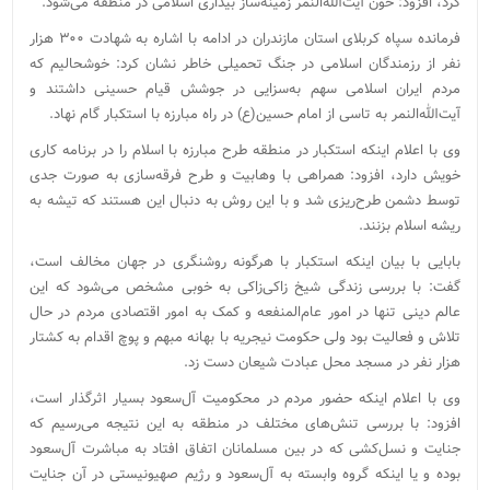
کرد، افزود: خون آیت‌الله‌النمر زمینه‌ساز بیداری اسلامی در منطقه می‌شود.
فرمانده سپاه کربلای استان مازندران در ادامه با اشاره به شهادت ۳۰۰ هزار
نفر از رزمندگان اسلامی در جنگ تحمیلی خاطر نشان کرد: خوشحالیم که
مردم ایران اسلامی سهم به‌سزایی در جوشش قیام حسینی داشتند و
آیت‌الله‌النمر به تاسی از امام حسین(ع) در راه مبارزه با استکبار گام نهاد.
وی با اعلام اینکه استکبار در منطقه طرح مبارزه با اسلام را در برنامه کاری
خویش دارد، افزود: همراهی با وهابیت و طرح فرقه‌سازی به صورت جدی
توسط دشمن طرح‌ریزی شد و با این روش به دنبال این هستند که تیشه به
ریشه اسلام بزنند.
بابایی با بیان اینکه استکبار با هرگونه روشنگری در جهان مخالف است،
گفت: با بررسی زندگی شیخ زاکی‌زاکی به خوبی مشخص می‌شود که این
عالم دینی تنها در امور عام‌المنفعه و کمک به امور اقتصادی مردم در حال
تلاش و فعالیت بود ولی حکومت نیجریه با بهانه مبهم و پوچ اقدام به کشتار
هزار نفر در مسجد محل عبادت شیعان دست زد.
وی با اعلام اینکه حضور مردم در محکومیت آل‌سعود بسیار اثرگذار است،
افزود: با بررسی تنش‌های مختلف در منطقه به این نتیجه می‌رسیم که
جنایت و نسل‌کشی که در بین مسلمانان اتفاق افتاد به مباشرت آل‌سعود
بوده و یا اینکه گروه وابسته به آل‌سعود و رژیم صهیونیستی در آن جنایت