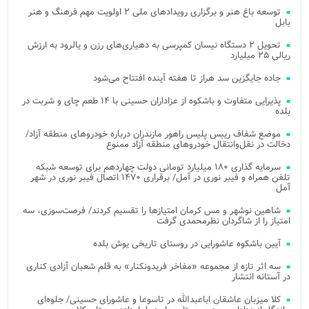
توسعه باغ هنر و برگزاری رویدادهای ملی ۲ اولویت مهم فرهنگ و هنر
بابل
تحویل ۲ دستگاه نیسان کمپرسی به دهیاری‌های رزن و یالرود به ارزش
ریالی ۲۵ میلیارد
جاده جایگزین سد هراز تا هفته آینده افتتاح می‌شود
پذیرایی متفاوت و باشکوه از عزاداران حسینی با ۱۴ طعم چای و شربت در
بلده
موضع شفاف رییس پلیس راهور مازندران درباره خودروهای منطقه آزاد/
دخالت در نقل‌وانتقال خودروهای منطقه آزاد ممنوع
سرمایه گذاری ۱۸۰ میلیارد تومانی دولت چهاردهم برای توسعه شبکه
تلفن همراه و فیبر نوری در آمل/ برقراری ۱۴۷۰ اتصال فیبر نوری در شهر
آمل
شاهین نوشهر و مس کرمان امتیازها را تقسیم کردند/ فرصت‌سوزی، سه
امتیاز را از شاگردان نظرمحمدی گرفت
آیین باشکوه عاشورایی در روستای تاریخی یوش بلده
سه اثر تازه از مجموعه «مفاخر فریدونکنار» به قلم شعبان آزادی کناری
در آستانه انتشار
کلا میزبان عاشقان اباعبدالله در تاسوعا و عاشورای حسینی/ جلوه‌ای