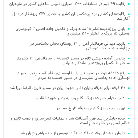
رقابت ۴۹ تیم در مسابقات ۲۰۰ امتیازی تنیس ساحلی کشور در مازندران
رقابت‌های کشتی آزاد پیشکسوتان کشور با حضور ۲۳۰ ورزشکار در آمل
آغاز شد
پایان پروژه نیمه‌تمام ۱۵ ساله پارک و تکمیل جاده اصلی ۲ کیلومتری
وسطی کلا بزرگ با اعتبار ۵۴۰ میلیاردی
بازدید میدانی فرماندار آمل از ۱۴ روستای بخش دشت‌سر در
چهارشنبه‌های خدمت‌رسانی
چالوس آماده جهشی تازه در مسیر توسعه/ از ساماندهی ۱۴ کیلومتر
ساحل تا تکمیل پروژه‌های ماندگار عمرانی
رفع دغدغه تردد در نمارستاق با مقاوم‌سازی نقاط آسیب‌پذیر محور /
بهسازی جاده پدافندی نمارستاق در مسیر خدمت به مردم
۲۰ غرفه برای بدرقه زائران آقای شهید ایران در مسیر طریق الرضا برپا شد
ادای احترام خانواده بزرگ نکا چوب به رهبر شهید انقلاب
تهران میزبان بزرگ‌ترین بدرقه تاریخ معاصر
جاده جایگزین سد هراز آسفالت شد / عملیات ایمن‌سازی و نصب تابلو و
علائم ایمنی در حال انجام است
کاروان عاشقان ولایت با ۲ دستگاه اتوبوس از بلده راهی تهران شد