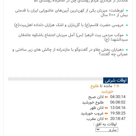
ماندگار از عزاداری مردم روستای چل در امامزاده روستای کلا
اورطشت؛ میزبان یکی از کهن‌ترین آیین‌های عاشورایی ایران با قدمتی
بیش از ۶۰۰ سال
عروسی حضرت قاسم(ع) با گل‌باران و اشک هزاران دلداده اهل‌بیت(ع)
موکب مردمی بیت‌ الزهرا (س) آمل میزبان اجتماع باشکوه عاشقان
سیدالشهدا (ع)
دهیاران بخش چلاو در گفت‌وگو با مازندرانه از چالش های زیر ساختی و
عمرانی چه گفتند؟
اوقات شرعی
6
:
1
مانده تا
طلوع
خورشید
04:30:14
اذان صبح
06:08:02
طلوع خورشید
13:04:16
اذان ظهر
19:58:25
غروب خورشید
20:18:47
اذان مغرب
اوقات به افق :