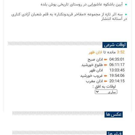
آیین باشکوه عاشورایی در روستای تاریخی یوش بلده
سه اثر تازه از مجموعه «مفاخر فریدونکنار» به قلم شعبان آزادی کناری
در آستانه انتشار
اوقات شرعی
52
:
3
مانده تا
اذان ظهر
04:35:01
اذان صبح
06:11:17
طلوع خورشید
13:03:45
اذان ظهر
19:54:06
غروب خورشید
20:14:15
اذان مغرب
اوقات به افق :
عکس ها
فیلم ها