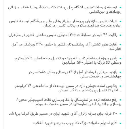
توسعه زیرساخت‌های باشگاه پدل پوینت کلاب نمک‌آبرود با هدف میزبانی
رویدادهای بین‌المللی
هیات تنیس مازندران پرچمدار میزبانی‌های ملی و پیشگام توسعه تنیس
ایران/ مدیریت هدفمند سکوی پرتاب تنیس مازندران
رقابت ۴۹ تیم در مسابقات ۲۰۰ امتیازی تنیس ساحلی کشور در مازندران
رقابت‌های کشتی آزاد پیشکسوتان کشور با حضور ۲۳۰ ورزشکار در آمل
آغاز شد
پایان پروژه نیمه‌تمام ۱۵ ساله پارک و تکمیل جاده اصلی ۲ کیلومتری
وسطی کلا بزرگ با اعتبار ۵۴۰ میلیاردی
بازدید میدانی فرماندار آمل از ۱۴ روستای بخش دشت‌سر در
چهارشنبه‌های خدمت‌رسانی
چالوس آماده جهشی تازه در مسیر توسعه/ از ساماندهی ۱۴ کیلومتر
ساحل تا تکمیل پروژه‌های ماندگار عمرانی
رفع دغدغه تردد در نمارستاق با مقاوم‌سازی نقاط آسیب‌پذیر محور /
بهسازی جاده پدافندی نمارستاق در مسیر خدمت به مردم
۲۰ غرفه برای بدرقه زائران آقای شهید ایران در مسیر طریق الرضا برپا شد
ادای احترام خانواده بزرگ نکا چوب به رهبر شهید انقلاب