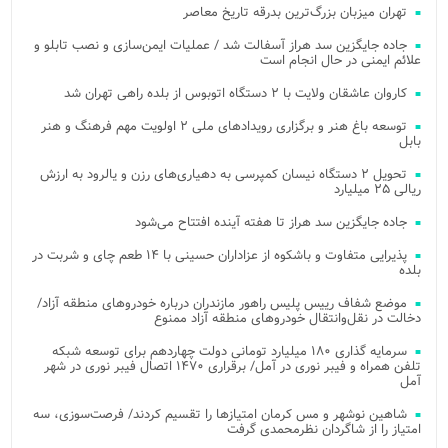
تهران میزبان بزرگ‌ترین بدرقه تاریخ معاصر
جاده جایگزین سد هراز آسفالت شد / عملیات ایمن‌سازی و نصب تابلو و
علائم ایمنی در حال انجام است
کاروان عاشقان ولایت با ۲ دستگاه اتوبوس از بلده راهی تهران شد
توسعه باغ هنر و برگزاری رویدادهای ملی ۲ اولویت مهم فرهنگ و هنر
بابل
تحویل ۲ دستگاه نیسان کمپرسی به دهیاری‌های رزن و یالرود به ارزش
ریالی ۲۵ میلیارد
جاده جایگزین سد هراز تا هفته آینده افتتاح می‌شود
پذیرایی متفاوت و باشکوه از عزاداران حسینی با ۱۴ طعم چای و شربت در
بلده
موضع شفاف رییس پلیس راهور مازندران درباره خودروهای منطقه آزاد/
دخالت در نقل‌وانتقال خودروهای منطقه آزاد ممنوع
سرمایه گذاری ۱۸۰ میلیارد تومانی دولت چهاردهم برای توسعه شبکه
تلفن همراه و فیبر نوری در آمل/ برقراری ۱۴۷۰ اتصال فیبر نوری در شهر
آمل
شاهین نوشهر و مس کرمان امتیازها را تقسیم کردند/ فرصت‌سوزی، سه
امتیاز را از شاگردان نظرمحمدی گرفت