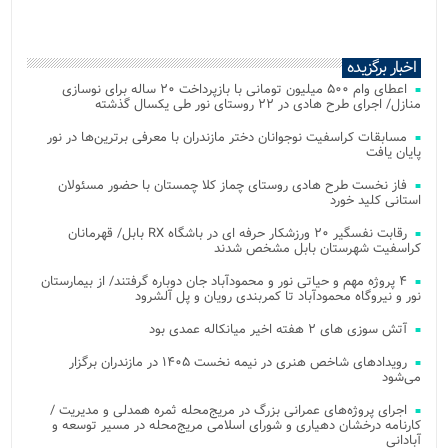
اخبار برگزیده
اعطای وام ۵۰۰ میلیون تومانی با بازپرداخت ۲۰ ساله برای نوسازی
منازل/ اجرای طرح هادی در ۲۲ روستای نور طی یکسال گذشته
مسابقات کراسفیت نوجوانان دختر مازندران با معرفی برترین‌ها در نور
پایان یافت
فاز نخست طرح هادی روستای چماز کلا چمستان با حضور مسئولان
استانی کلید خورد
رقابت نفسگیر ۲۰ ورزشکار حرفه ای در باشگاه RX بابل/ قهرمانان
کراسفیت شهرستان بابل مشخص شدند
۴ پروژه مهم و حیاتی نور و محمودآباد جان دوباره گرفتند/ از بیمارستان
نور و نیروگاه محمودآباد تا کمربندی رویان و پل آلشرود
آتش‌ سوزی‌ های ۲ هفته اخیر میانکاله عمدی بود
رویدادهای شاخص هنری در نیمه نخست ۱۴۰۵ در مازندران برگزار
می‌شود
اجرای پروژه‌های عمرانی بزرگ در مریج‌محله ثمره همدلی و مدیریت /
کارنامه درخشان دهیاری و شورای اسلامی مریج‌محله در مسیر توسعه و
آبادانی