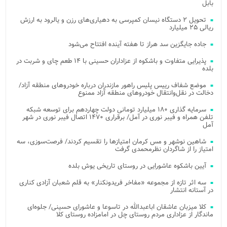
بابل
تحویل ۲ دستگاه نیسان کمپرسی به دهیاری‌های رزن و یالرود به ارزش
ریالی ۲۵ میلیارد
جاده جایگزین سد هراز تا هفته آینده افتتاح می‌شود
پذیرایی متفاوت و باشکوه از عزاداران حسینی با ۱۴ طعم چای و شربت در
بلده
موضع شفاف رییس پلیس راهور مازندران درباره خودروهای منطقه آزاد/
دخالت در نقل‌وانتقال خودروهای منطقه آزاد ممنوع
سرمایه گذاری ۱۸۰ میلیارد تومانی دولت چهاردهم برای توسعه شبکه
تلفن همراه و فیبر نوری در آمل/ برقراری ۱۴۷۰ اتصال فیبر نوری در شهر
آمل
شاهین نوشهر و مس کرمان امتیازها را تقسیم کردند/ فرصت‌سوزی، سه
امتیاز را از شاگردان نظرمحمدی گرفت
آیین باشکوه عاشورایی در روستای تاریخی یوش بلده
سه اثر تازه از مجموعه «مفاخر فریدونکنار» به قلم شعبان آزادی کناری
در آستانه انتشار
کلا میزبان عاشقان اباعبدالله در تاسوعا و عاشورای حسینی/ جلوه‌ای
ماندگار از عزاداری مردم روستای چل در امامزاده روستای کلا