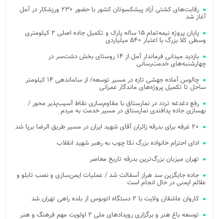
رقابت‌های کشتی آزاد پیشکسوتان کشور با حضور ۲۳۰ ورزشکار در آمل
آغاز شد
پایان پروژه نیمه‌تمام ۱۵ ساله پارک و تکمیل جاده اصلی ۲ کیلومتری
وسطی کلا بزرگ با اعتبار ۵۴۰ میلیاردی
بازدید میدانی فرماندار آمل از ۱۴ روستای بخش دشت‌سر در
چهارشنبه‌های خدمت‌رسانی
چالوس آماده جهشی تازه در مسیر توسعه/ از ساماندهی ۱۴ کیلومتر
ساحل تا تکمیل پروژه‌های ماندگار عمرانی
رفع دغدغه تردد در نمارستاق با مقاوم‌سازی نقاط آسیب‌پذیر محور /
بهسازی جاده پدافندی نمارستاق در مسیر خدمت به مردم
۲۰ غرفه برای بدرقه زائران آقای شهید ایران در مسیر طریق الرضا برپا شد
ادای احترام خانواده بزرگ نکا چوب به رهبر شهید انقلاب
تهران میزبان بزرگ‌ترین بدرقه تاریخ معاصر
جاده جایگزین سد هراز آسفالت شد / عملیات ایمن‌سازی و نصب تابلو و
علائم ایمنی در حال انجام است
کاروان عاشقان ولایت با ۲ دستگاه اتوبوس از بلده راهی تهران شد
توسعه باغ هنر و برگزاری رویدادهای ملی ۲ اولویت مهم فرهنگ و هنر