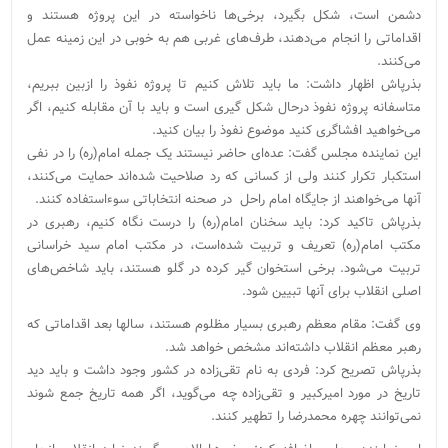
دشمن است، شکل بگیرد، برخی‌ها ناخواسته در این پروژه هستند و
اقداماتی را انجام می‌دهند، طرف‌های غربی هم به خوبی در این زمینه عمل
می‌کنند.
بذرپاش اظهار داشت: ما باید تلاش کنیم تا پروژه نفوذ را ازبین ببریم،
متاسفانه پروژه نفوذ درحال شکل گیری است و باید با آن مقابله کنیم، اگر
می‌خواهید افشاگری کنید موضوع نفوذ را بیان کنید.
این نماینده مجلس گفت: عده‌ای حاضر نیستند یک جمله امام(ره) را در نفی
استکبار تکرار کنند ولی از کسانی که رد صلاحیت شده‌اند حمایت می‌کنند،
آنها می‌خواهند از جایگاه امام راحل در صحنه انتخاباتی سوءاستفاده کنند.
بذرپاش تاکید کرد: باید سخنان امام(ره) را درست نگاه کنیم، رهبری در
مکتب امام(ره) تعریف و تربیت شده‌است، در مکتب امام سید خراسانی
تربیت می‌شود. برخی استخوان گیر کرده در گلو هستند، باید شاخص‌های
اصلی انقلاب برای آنها تبیین شود.
وی گفت: مقام معظم رهبری بسیار مظلوم هستند، سالها بعد اقداماتی که
رهبر معظم انقلاب داشته‌اند مشخص خواهد شد.
بذرپاش تصریح کرد: فردی به نام تقی‌زاده در کشور وجود داشت و باید دید
تاریخ در مورد امیرکبیر و تقی‌زاده چه می‌گوید، اگر همه تاریخ جمع شوند
نمی‌توانند چهره محمدرضا را تطهیر کنند.