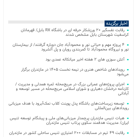
اخبار برگزیده
رقابت نفسگیر ۲۰ ورزشکار حرفه ای در باشگاه RX بابل/ قهرمانان
کراسفیت شهرستان بابل مشخص شدند
۴ پروژه مهم و حیاتی نور و محمودآباد جان دوباره گرفتند/ از بیمارستان
نور و نیروگاه محمودآباد تا کمربندی رویان و پل آلشرود
آتش‌ سوزی‌ های ۲ هفته اخیر میانکاله عمدی بود
رویدادهای شاخص هنری در نیمه نخست ۱۴۰۵ در مازندران برگزار
می‌شود
اجرای پروژه‌های عمرانی بزرگ در مریج‌محله ثمره همدلی و مدیریت /
کارنامه درخشان دهیاری و شورای اسلامی مریج‌محله در مسیر توسعه و
آبادانی
توسعه زیرساخت‌های باشگاه پدل پوینت کلاب نمک‌آبرود با هدف میزبانی
رویدادهای بین‌المللی
هیات تنیس مازندران پرچمدار میزبانی‌های ملی و پیشگام توسعه تنیس
ایران/ مدیریت هدفمند سکوی پرتاب تنیس مازندران
رقابت ۴۹ تیم در مسابقات ۲۰۰ امتیازی تنیس ساحلی کشور در مازندران