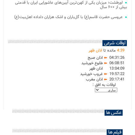
اورطشت؛ میزبان یکی از کهن‌ترین آیین‌های عاشورایی ایران با قدمتی
بیش از ۶۰۰ سال
عروسی حضرت قاسم(ع) با گل‌باران و اشک هزاران دلداده اهل‌بیت(ع)
اوقات شرعی
39
:
4
مانده تا
اذان ظهر
04:31:26
اذان صبح
06:08:51
طلوع خورشید
13:04:09
اذان ظهر
19:57:22
غروب خورشید
20:17:41
اذان مغرب
اوقات به افق :
عکس ها
فیلم ها