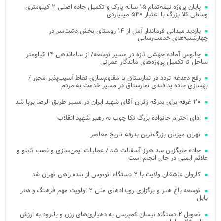
پایان پروژه نیمه‌تمام ۱۵ ساله پارک و تکمیل جاده اصلی ۲ کیلومتری
وسطی کلا بزرگ با اعتبار ۵۴۰ میلیاردی
بازدید میدانی فرماندار آمل از ۱۴ روستای بخش دشت‌سر در
چهارشنبه‌های خدمت‌رسانی
چالوس آماده جهشی تازه در مسیر توسعه/ از ساماندهی ۱۴ کیلومتر
ساحل تا تکمیل پروژه‌های ماندگار عمرانی
رفع دغدغه تردد در نمارستاق با مقاوم‌سازی نقاط آسیب‌پذیر محور /
بهسازی جاده پدافندی نمارستاق در مسیر خدمت به مردم
۲۰ غرفه برای بدرقه زائران آقای شهید ایران در مسیر طریق الرضا برپا شد
ادای احترام خانواده بزرگ نکا چوب به رهبر شهید انقلاب
تهران میزبان بزرگ‌ترین بدرقه تاریخ معاصر
جاده جایگزین سد هراز آسفالت شد / عملیات ایمن‌سازی و نصب تابلو و
علائم ایمنی در حال انجام است
کاروان عاشقان ولایت با ۲ دستگاه اتوبوس از بلده راهی تهران شد
توسعه باغ هنر و برگزاری رویدادهای ملی ۲ اولویت مهم فرهنگ و هنر
بابل
تحویل ۲ دستگاه نیسان کمپرسی به دهیاری‌های رزن و یالرود به ارزش