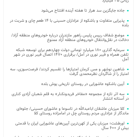
ریالی ۲۵ میلیارد
جاده جایگزین سد هراز تا هفته آینده افتتاح می‌شود
پذیرایی متفاوت و باشکوه از عزاداران حسینی با ۱۴ طعم چای و شربت در
بلده
موضع شفاف رییس پلیس راهور مازندران درباره خودروهای منطقه آزاد/
دخالت در نقل‌وانتقال خودروهای منطقه آزاد ممنوع
سرمایه گذاری ۱۸۰ میلیارد تومانی دولت چهاردهم برای توسعه شبکه
تلفن همراه و فیبر نوری در آمل/ برقراری ۱۴۷۰ اتصال فیبر نوری در شهر
آمل
شاهین نوشهر و مس کرمان امتیازها را تقسیم کردند/ فرصت‌سوزی، سه
امتیاز را از شاگردان نظرمحمدی گرفت
آیین باشکوه عاشورایی در روستای تاریخی یوش بلده
سه اثر تازه از مجموعه «مفاخر فریدونکنار» به قلم شعبان آزادی کناری
در آستانه انتشار
کلا میزبان عاشقان اباعبدالله در تاسوعا و عاشورای حسینی/ جلوه‌ای
ماندگار از عزاداری مردم روستای چل در امامزاده روستای کلا
اورطشت؛ میزبان یکی از کهن‌ترین آیین‌های عاشورایی ایران با قدمتی
بیش از ۶۰۰ سال