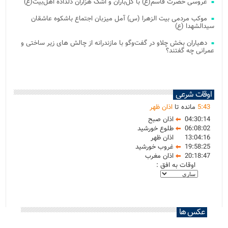
عروسی حضرت قاسم(ع) با گل‌باران و اشک هزاران دلداده اهل‌بیت(ع)
موکب مردمی بیت‌ الزهرا (س) آمل میزبان اجتماع باشکوه عاشقان
سیدالشهدا (ع)
دهیاران بخش چلاو در گفت‌وگو با مازندرانه از چالش های زیر ساختی و
عمرانی چه گفتند؟
اوقات شرعی
43
:
5
مانده تا
اذان ظهر
04:30:14
اذان صبح
06:08:02
طلوع خورشید
13:04:16
اذان ظهر
19:58:25
غروب خورشید
20:18:47
اذان مغرب
اوقات به افق :
عکس ها