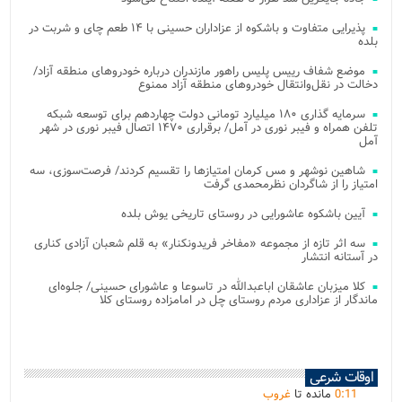
پذیرایی متفاوت و باشکوه از عزاداران حسینی با ۱۴ طعم چای و شربت در
بلده
موضع شفاف رییس پلیس راهور مازندران درباره خودروهای منطقه آزاد/
دخالت در نقل‌وانتقال خودروهای منطقه آزاد ممنوع
سرمایه گذاری ۱۸۰ میلیارد تومانی دولت چهاردهم برای توسعه شبکه
تلفن همراه و فیبر نوری در آمل/ برقراری ۱۴۷۰ اتصال فیبر نوری در شهر
آمل
شاهین نوشهر و مس کرمان امتیازها را تقسیم کردند/ فرصت‌سوزی، سه
امتیاز را از شاگردان نظرمحمدی گرفت
آیین باشکوه عاشورایی در روستای تاریخی یوش بلده
سه اثر تازه از مجموعه «مفاخر فریدونکنار» به قلم شعبان آزادی کناری
در آستانه انتشار
کلا میزبان عاشقان اباعبدالله در تاسوعا و عاشورای حسینی/ جلوه‌ای
ماندگار از عزاداری مردم روستای چل در امامزاده روستای کلا
اوقات شرعی
11
:
0
مانده تا
غروب