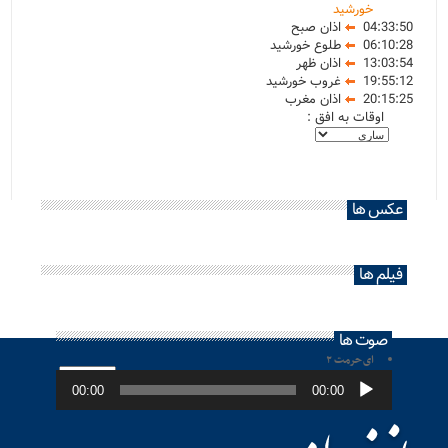
خورشید
04:33:50
اذان صبح
06:10:28
طلوع خورشید
13:03:54
اذان ظهر
19:55:12
غروب خورشید
20:15:25
اذان مغرب
اوقات به افق :
عکس ها
فیلم ها
صوت ها
ای حرمت ۲
پخش‌کننده
صوت
00:00
00:00