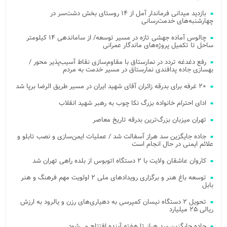
بازدید میدانی فرماندار آمل از ۱۴ روستای بخش دشت‌سر در
چهارشنبه‌های خدمت‌رسانی
چالوس آماده جهشی تازه در مسیر توسعه/ از ساماندهی ۱۴ کیلومتر
ساحل تا تکمیل پروژه‌های ماندگار عمرانی
رفع دغدغه تردد در نمارستاق با مقاوم‌سازی نقاط آسیب‌پذیر محور /
بهسازی جاده پدافندی نمارستاق در مسیر خدمت به مردم
۲۰ غرفه برای بدرقه زائران آقای شهید ایران در مسیر طریق الرضا برپا شد
ادای احترام خانواده بزرگ نکا چوب به رهبر شهید انقلاب
تهران میزبان بزرگ‌ترین بدرقه تاریخ معاصر
جاده جایگزین سد هراز آسفالت شد / عملیات ایمن‌سازی و نصب تابلو و
علائم ایمنی در حال انجام است
کاروان عاشقان ولایت با ۲ دستگاه اتوبوس از بلده راهی تهران شد
توسعه باغ هنر و برگزاری رویدادهای ملی ۲ اولویت مهم فرهنگ و هنر
بابل
تحویل ۲ دستگاه نیسان کمپرسی به دهیاری‌های رزن و یالرود به ارزش
ریالی ۲۵ میلیارد
جاده جایگزین سد هراز تا هفته آینده افتتاح می‌شود