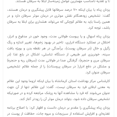
C و تغذیه نامناسب مهمترین عوامل زمینه‌ساز ابتلا به سرطان هستند.
یزدان پناه با بیان اینکه ۷۰ درصد سرطانها قابل پیشگیری و درمان هستند،
گفت: تشخیص زودهنگام نقش موثری در درمان موثر سرطان دارد و در
همین راستا باید به علائم کوچکی که می‌تواند هشداری برای ابتلا به سرطان
باشد، توجه کرد.
یزدان پناه اسهال و یا یبوست طولانی مدت، وجود خون در مدفوع و ادرار،
اختلال در عملکرد دستگاه ادراری، تاخیر در بهبود زخم‌ها، تغییر اندازه و رنگ
زگیل و خال (در سرطان پوست)، برآمدگی در هر نقطه بدن و بویژه بافت
سینه، خونریزی غیر طبیعی از دستگاه تناسلی، اشکال در بلع غذا (در
سرطان مری و حنجره)، گرفتگی صدا در طولانی مدت (سرطان ریه و حنجره)
و مشکل در دفع ادرار( در سرطان پروستات) را از جمله علائم تشخیصی
سرطان عنوان کرد.
کارشناس مرکز بهداشت استان کرمانشاه با بیان اینکه لزوما وجود این علائم
به معنی ابتلای فرد به سرطان نیست، گفت: این علائم تنها از آن جهت
عنوان می‌شوند که فرد با مشاهده آنها به پزشک مراجعه کرده و در صورتیکه
تشخیص سرطان داده شود، بتواند درمان موثر آن را زودتر آغاز کند.
یزدان پناه پیشگیری را مقدم بر درمان دانست و اظهار کرد: با اصلاح برنامه
تغذیه‌ای و افزایش استفاده از سبزیجات و میوه جات، حفاظت از پوست در