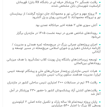
رقابت نفسگیر ۲۰ ورزشکار حرفه ای در باشگاه RX بابل/ قهرمانان
کراسفیت شهرستان بابل مشخص شدند
۴ پروژه مهم و حیاتی نور و محمودآباد جان دوباره گرفتند/ از بیمارستان
نور و نیروگاه محمودآباد تا کمربندی رویان و پل آلشرود
آتش‌ سوزی‌ های ۲ هفته اخیر میانکاله عمدی بود
رویدادهای شاخص هنری در نیمه نخست ۱۴۰۵ در مازندران برگزار
می‌شود
اجرای پروژه‌های عمرانی بزرگ در مریج‌محله ثمره همدلی و مدیریت /
کارنامه درخشان دهیاری و شورای اسلامی مریج‌محله در مسیر توسعه و
آبادانی
توسعه زیرساخت‌های باشگاه پدل پوینت کلاب نمک‌آبرود با هدف میزبانی
رویدادهای بین‌المللی
هیات تنیس مازندران پرچمدار میزبانی‌های ملی و پیشگام توسعه تنیس
ایران/ مدیریت هدفمند سکوی پرتاب تنیس مازندران
رقابت ۴۹ تیم در مسابقات ۲۰۰ امتیازی تنیس ساحلی کشور در مازندران
رقابت‌های کشتی آزاد پیشکسوتان کشور با حضور ۲۳۰ ورزشکار در آمل
آغاز شد
پایان پروژه نیمه‌تمام ۱۵ ساله پارک و تکمیل جاده اصلی ۲ کیلومتری
وسطی کلا بزرگ با اعتبار ۵۴۰ میلیاردی