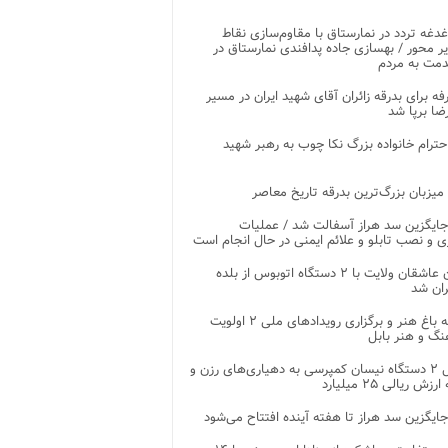
غدغه تردد در نمارستاق با مقاوم‌سازی نقاط
ر محور / بهسازی جاده پدافندی نمارستاق در
مت به مردم
غرفه برای بدرقه زائران آقای شهید ایران در مسیر
ضا برپا شد
احترام خانواده بزرگ نکا چوب به رهبر شهید
 میزبان بزرگ‌ترین بدرقه تاریخ معاصر
جایگزین سد هراز آسفالت شد / عملیات
ی و نصب تابلو و علائم ایمنی در حال انجام است
کاروان عاشقان ولایت با ۲ دستگاه اتوبوس از بلده
ران شد
توسعه باغ هنر و برگزاری رویدادهای ملی ۲ اولویت
نگ و هنر بابل
تحویل ۲ دستگاه نیسان کمپرسی به دهیاری‌های رزن و
زش ریالی ۲۵ میلیارد
جایگزین سد هراز تا هفته آینده افتتاح می‌شود