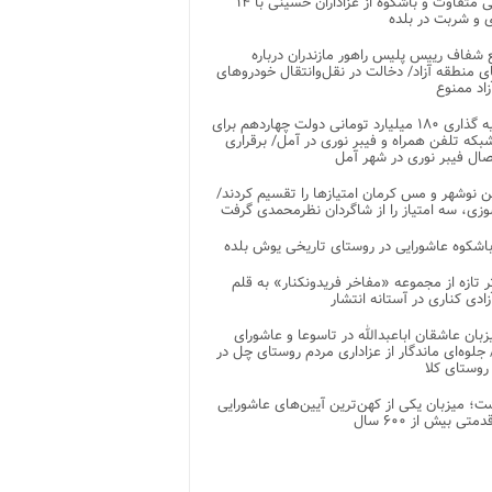
پذیرایی متفاوت و باشکوه از عزاداران حسینی با ۱۴
 و شربت در بلده
شفاف رییس پلیس راهور مازندران درباره
 منطقه آزاد/ دخالت در نقل‌وانتقال خودروهای
اد ممنوع
سرمایه گذاری ۱۸۰ میلیارد تومانی دولت چهاردهم برای
که تلفن همراه و فیبر نوری در آمل/ برقراری
 نوشهر و مس کرمان امتیازها را تقسیم کردند/
زی، سه امتیاز را از شاگردان نظرمحمدی گرفت
باشکوه عاشورایی در روستای تاریخی یوش بلده
ر تازه از مجموعه «مفاخر فریدونکنار» به قلم
ادی کناری در آستانه انتشار
زبان عاشقان اباعبدالله در تاسوعا و عاشورای
لوه‌ای ماندگار از عزاداری مردم روستای چل در
 روستای کلا
ت؛ میزبان یکی از کهن‌ترین آیین‌های عاشورایی
متی بیش از ۶۰۰ سال