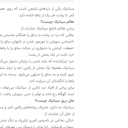
سیاتیک یکی از دردهای شایعی است که روی عصب
کمر تا پشت هر یک از پاها ادامه دارد.
علائم سیاتیک چیست؟
برخی علائم شایع سیاتیک عبارتند از:
-وقتی که درد در پشت یا ساق پا هنگام نشستن بد
-احساس سوزش یا مورمور شدن در انتهای ساق پا
-ضعف، کرختی یا دشواری در حرکت ساق پا یا پاها
-درد ثابت در یک بخش از پشت
-درد تیرکشنده که بلند شدن را برایتان دشوار می‌کن
سیاتیک معمولا یک بخش از پائین تنه را دچار مشک
عبور کرده و به ساق پا منتهی می‌شود. بسته به ا
پاها یا انگشتان آن سرایت کند.
برای برخی از افراد درد ناشی از سیاتیک می‌تواند ب
است گهگاه رخ داده و توأم با حس سوزش باشد، اما 
علل بروز سیاتیک چیست؟
سیاتیک به دلیل تحریک ریشه‌های پائین کمر و ستو
از علل آن عبارتند از:
-تنگی نخاعی در ناحیه‌ی کمری (باریک و تنگ شدن
-بیماری فرسایش (یا خرابی) دیسک بین مهره‌ای (س