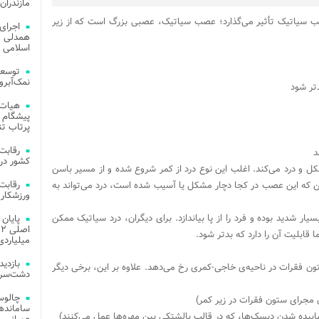
مازندران
 سیاتیک تأثیر می‌گذارد؛ عصب سیاتیک، عصبی بزرگ است که از زیر
اجرای
همدلی و
اسلامی م
توسعه
نمک‌آبرو
تر شود
هیات 
پیشگام 
پرتاب تن
د
کشور در 
ل و درد می‌کند. اغلب این نوع درد از کمر شروع شده و از مسیر باسن
ین که این عصب در کجا دچار مشکل یا آسیب شده است، درد می‌تواند به
ورزشکار 
سیار شدید بوده و فرد را از پا بیاندازد. برای دیگران، درد سیاتیک ممکن
قابلیت آن را دارد که بدتر شود.
میلیاردی
ن فقرات در ناحیه‌ی خاجی-کمری رخ می‌دهد. علاوه بر این، برخی دیگر
دشت‌سر 
چالوس
 مجرای ستون فقرات در زیر کمر)
اییده شدن دیسک‌ها، که در قالب بالشتکی بین مهره‌ها عمل می‌کنند)