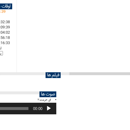
اوقات 
4
:
39
:32:38
:09:39
:04:02
:56:18
:16:33
ا
فیلم ها
صوت ها
ای حرمت ۲
پخش‌کننده
صوت
00:00