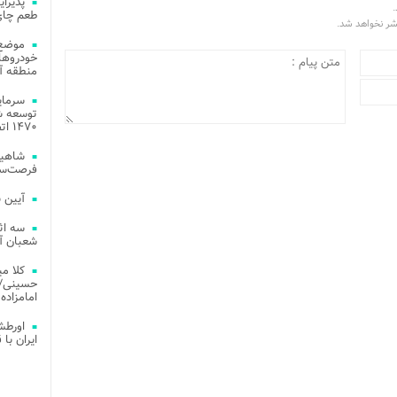
.
طعم چای
تشر نخواهد شد.
موضع 
خودروهای
منطقه آز
توسعه شب
۱۴۷۰ اتصال فیبر نوری در شهر آمل
شاهین
فرصت‌سو
آیین 
سه اث
شعبان آز
کلا می
حسینی/ ج
امامزاده
اورطش
ایران با قد