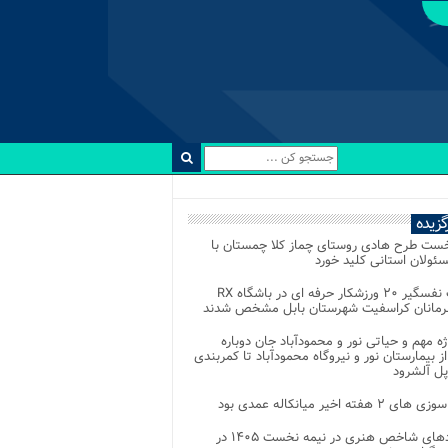
رگزیده
خست طرح هادی روستای چماز کلا چمستان با
ئولان استانی کلید خورد
رقابت نفسگیر ۲۰ ورزشکار حرفه ای در باشگاه RX
هرمانان کراسفیت شهرستان بابل مشخص شدند
وژه مهم و حیاتی نور و محمودآباد جان دوباره
از بیمارستان نور و نیروگاه محمودآباد تا کمربندی
پل آلشرود
 ۲ هفته اخیر میانکاله عمدی بود
رویدادهای شاخص هنری در نیمه نخست ۱۴۰۵ در