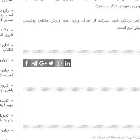
عمرانی
 روی مهره‌ی دیگر می‌لغزد)
رفع د
آسیب‌پذی
مسیر خد
ر دردتان شود عبارتند از اضافه وزن، عدم ورزش منظم، پوشیدن
یلی نرم است.
۲۰ 
طریق الر
ادای 
انقلاب
تهران
جاده 
ایمن‌ساز
راهی ته
مهم فره
یالرود به ار
جاده 
یم مدیریت در وب منتشر خواهد شد.