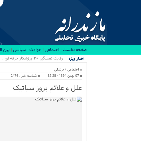
صفحه نخست
اجتماعی
حوادث
سیاسی
بین ا
رقابت نفسگیر ۲۰ ورزشکار حرفه ای در باشگاه_
اخبار ویژه
اجتماعی
/
پزشکی
07 بهمن 1394 - 12:28
شناسه خبر : 2476
علل و علائم بروز سیاتیک