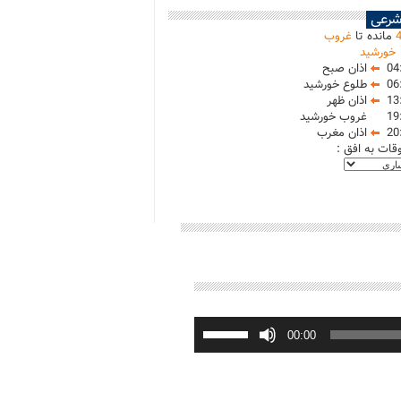
شرعی
مانده تا
غروب
خورشید
04
اذان صبح
06
طلوع خورشید
13
اذان ظهر
19
غروب خورشید
20
اذان مغرب
وقات به افق :
برای
افزایش
00:00
یا
کاهش
صدا
از
کلیدهای
بالا
و
پایین