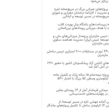
 برگزار می‌شود
 پروژه‌های عمرانی بزرگ در مریج‌محله ثمره
 مدیریت / کارنامه درخشان دهیاری و شورای
ریج‌محله در مسیر توسعه و آبادانی
 زیرساخت‌های باشگاه پدل پوینت کلاب
د با هدف میزبانی رویدادهای بین‌المللی
تنیس مازندران پرچمدار میزبانی‌های ملی و
توسعه تنیس ایران/ مدیریت هدفمند سکوی
یس مازندران
رقابت ۴۹ تیم در مسابقات ۲۰۰ امتیازی تنیس ساحلی
مازندران
رقابت‌های کشتی آزاد پیشکسوتان کشور با حضور ۲۳۰
در آمل آغاز شد
پایان پروژه نیمه‌تمام ۱۵ ساله پارک و تکمیل جاده
اصلی ۲ کیلومتری وسطی کلا بزرگ با اعتبار ۵۴۰
بازدید میدانی فرماندار آمل از ۱۴ روستای بخش
در چهارشنبه‌های خدمت‌رسانی
 آماده جهشی تازه در مسیر توسعه/ از
ساماندهی ۱۴ کیلومتر ساحل تا تکمیل پروژه‌های ماندگار