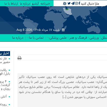
مارا دنبال کنید
خبرنامه
آرشیو
درباره ما
ارتباط با ما
شنبه ۱۷ مرداد ۱۴۰۵-
Aug 8 2026
لملل
ورزشی
فرهنگ و هنر
علمی پزشکی
تماس با ما
درباره ما
اخبار ب
فاز ن
حضور مس
بابل/ ق
سیاتیک یکی از دردهای شایعی است که روی عصب سیاتیک تأثیر
۴ پر
می‌گذارد؛ عصب سیاتیک، عصبی بزرگ است که از زیر کمر تا پشت هر
گرفتند/ 
یک از پاها ادامه دارد. علائم سیاتیک چیست؟ برخی علائم شایع سیاتیک
رویان و 
عبارتند از: -وقتی که درد در پشت یا ساق پا هنگام نشستن بدتر شود
آتش‌ سوزی‌ های
-احساس سوزش یا مورمور شدن […]