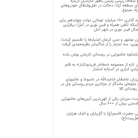
شفاف رییس پلیس راهور مازندران درباره
 منطقه آزاد/ دخالت در نقل‌وانتقال خودروهای
اد ممنوع
سرمایه گذاری ۱۸۰ میلیارد تومانی دولت چهاردهم برای
که تلفن همراه و فیبر نوری در آمل/ برقراری
 نوشهر و مس کرمان امتیازها را تقسیم کردند/
زی، سه امتیاز را از شاگردان نظرمحمدی گرفت
باشکوه عاشورایی در روستای تاریخی یوش بلده
ر تازه از مجموعه «مفاخر فریدونکنار» به قلم
ادی کناری در آستانه انتشار
زبان عاشقان اباعبدالله در تاسوعا و عاشورای
لوه‌ای ماندگار از عزاداری مردم روستای چل در
 روستای کلا
ت؛ میزبان یکی از کهن‌ترین آیین‌های عاشورایی
متی بیش از ۶۰۰ سال
 حضرت قاسم(ع) با گل‌باران و اشک هزاران
هل‌بیت(ع)