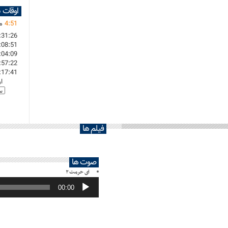
اوقات 
51
:
4
ما
:31:26
:08:51
:04:09
:57:22
:17:41
ا
فیلم ها
صوت ها
ای حرمت ۲
پخش‌کننده
صوت
00:00