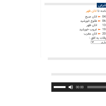
شرعی
نده تا
اذان ظهر
04
اذان صبح
06
طلوع خورشید
13
اذان ظهر
19
غروب خورشید
20
اذان مغرب
وقات به افق :
برای
افزایش
00:00
یا
کاهش
صدا
از
کلیدهای
بالا
و
پایین