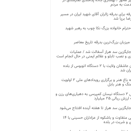
ر محور / بهسازی جاده پدافندی نمارستاق در
مت به مردم
غرفه برای بدرقه زائران آقای شهید ایران در مسیر
ضا برپا شد
احترام خانواده بزرگ نکا چوب به رهبر شهید
 میزبان بزرگ‌ترین بدرقه تاریخ معاصر
جایگزین سد هراز آسفالت شد / عملیات
ی و نصب تابلو و علائم ایمنی در حال انجام است
کاروان عاشقان ولایت با ۲ دستگاه اتوبوس از بلده
ران شد
توسعه باغ هنر و برگزاری رویدادهای ملی ۲ اولویت
نگ و هنر بابل
تحویل ۲ دستگاه نیسان کمپرسی به دهیاری‌های رزن و
زش ریالی ۲۵ میلیارد
جایگزین سد هراز تا هفته آینده افتتاح می‌شود
پذیرایی متفاوت و باشکوه از عزاداران حسینی با ۱۴
 و شربت در بلده