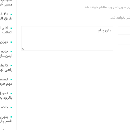
آسیب‌پذی
مسیر خد
یم مدیریت در وب منتشر خواهد شد.
.
۲۰ 
تشر نخواهد شد.
طریق الر
ادای 
انقلاب
تهران
جاده 
ایمن‌ساز
راهی ته
مهم فره
یالرود به ار
جاده 
طعم چای