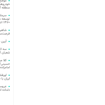
موضع 
خودروهای
منطقه آز
توسعه شب
۱۴۷۰ اتصال فیبر نوری در شهر آمل
شاهین
فرصت‌سو
آیین 
سه اث
شعبان آز
کلا می
حسینی/ ج
امامزاده
اورطش
ایران با قد
عروسی
دلداده ا