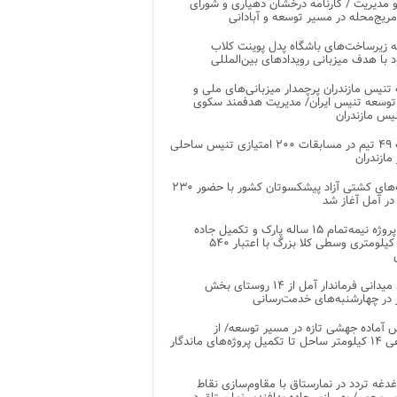
 مدیریت / کارنامه درخشان دهیاری و شورای
ریج‌محله در مسیر توسعه و آبادانی
 زیرساخت‌های باشگاه پدل پوینت کلاب
د با هدف میزبانی رویدادهای بین‌المللی
تنیس مازندران پرچمدار میزبانی‌های ملی و
توسعه تنیس ایران/ مدیریت هدفمند سکوی
یس مازندران
رقابت ۴۹ تیم در مسابقات ۲۰۰ امتیازی تنیس ساحلی
مازندران
رقابت‌های کشتی آزاد پیشکسوتان کشور با حضور ۲۳۰
در آمل آغاز شد
پایان پروژه نیمه‌تمام ۱۵ ساله پارک و تکمیل جاده
اصلی ۲ کیلومتری وسطی کلا بزرگ با اعتبار ۵۴۰
بازدید میدانی فرماندار آمل از ۱۴ روستای بخش
در چهارشنبه‌های خدمت‌رسانی
 آماده جهشی تازه در مسیر توسعه/ از
ساماندهی ۱۴ کیلومتر ساحل تا تکمیل پروژه‌های ماندگار
غدغه تردد در نمارستاق با مقاوم‌سازی نقاط