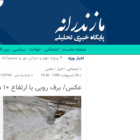
صفحه نخست
اجتماعی
حوادث
سیاسی
بین ا
۴ پروژه مهم و حیاتی نور و محمودآباد جان دوباره گرفتند/ از بیمارستان نور و نیروگا...
اخبار ویژه
اجتماعی
/
اخبار
/
عکس
24 اردیبهشت 1398 - 19:42
شناسه خبر : 123742
عکس/ برف روبی با ارتفاع ۱۰ متر