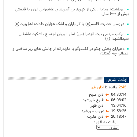
اورطشت؛ میزبان یکی از کهن‌ترین آیین‌های عاشورایی ایران با قدمتی
بیش از ۶۰۰ سال
عروسی حضرت قاسم(ع) با گل‌باران و اشک هزاران دلداده اهل‌بیت(ع)
موکب مردمی بیت‌ الزهرا (س) آمل میزبان اجتماع باشکوه عاشقان
سیدالشهدا (ع)
دهیاران بخش چلاو در گفت‌وگو با مازندرانه از چالش های زیر ساختی و
عمرانی چه گفتند؟
اوقات شرعی
45
:
2
مانده تا
اذان ظهر
04:30:14
اذان صبح
06:08:02
طلوع خورشید
13:04:16
اذان ظهر
19:58:25
غروب خورشید
20:18:47
اذان مغرب
اوقات به افق :