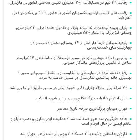
رقابت ۴۹ تیم در مسابقات ۲۰۰ امتیازی تنیس ساحلی کشور در مازندران
رقابت‌های کشتی آزاد پیشکسوتان کشور با حضور ۲۳۰ ورزشکار در آمل
آغاز شد
پایان پروژه نیمه‌تمام ۱۵ ساله پارک و تکمیل جاده اصلی ۲ کیلومتری
وسطی کلا بزرگ با اعتبار ۵۴۰ میلیاردی
بازدید میدانی فرماندار آمل از ۱۴ روستای بخش دشت‌سر در
چهارشنبه‌های خدمت‌رسانی
چالوس آماده جهشی تازه در مسیر توسعه/ از ساماندهی ۱۴ کیلومتر
ساحل تا تکمیل پروژه‌های ماندگار عمرانی
رفع دغدغه تردد در نمارستاق با مقاوم‌سازی نقاط آسیب‌پذیر محور /
بهسازی جاده پدافندی نمارستاق در مسیر خدمت به مردم
۲۰ غرفه برای بدرقه زائران آقای شهید ایران در مسیر طریق الرضا برپا شد
ادای احترام خانواده بزرگ نکا چوب به رهبر شهید انقلاب
تهران میزبان بزرگ‌ترین بدرقه تاریخ معاصر
جاده جایگزین سد هراز آسفالت شد / عملیات ایمن‌سازی و نصب تابلو و
علائم ایمنی در حال انجام است
کاروان عاشقان ولایت با ۲ دستگاه اتوبوس از بلده راهی تهران شد