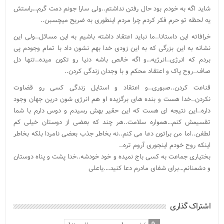
شاید اگه به خودم بود حال رفتن نداشتم..ولی سارا جونم دمت گرم…راستش
یه لحظه تو حرم فکر کردم چرا مردم اینطوری به ضریح میچسبن..
خرافاته این داستانا..ما نباید اعتقاد داشته باشیم به این مسائل..ولی این
نشانه به این بزرگی که به این زودی خدا بهم نشون داد با تمام وجودم پی
بردم که انرژی..انرژیه…و اگه خالص باشه دنیا رو تکون میده..تنها دل
صاف..روح پاک و اعتقاد محکم و با وجدان زندگی کردن..
قناعت کردن..صبوری..و اعتقاد و استایل زندگی کسی رو قضاوت
نکردن..خدا هست و بنده های برگزیده او هم انرژی شون درین جهان وجود
داره..این نتیجه ای هست که این حقیر بهش رسیدم و دوس دارم با شما
تقسیمش کنم…همواره سلامت..هر چند که بعضی از دوستان خیلی کم
لطفن..اما من براتون دعا می کنم..نه بخاطر جذب بعضی نامردا بلکه بخاطر
اینکه روح خودم اینجوری آروم تره..
بختیاری جماعت به کسی باج نمیده و خود خودشه..خدا پشت و پناه دوستان
و دشمنانم…برای شفای مادرم دعا کنید….یاعلی
اشتراک گذاری