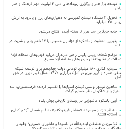
توسعه باغ هنر و برگزاری رویدادهای ملی ۲ اولویت مهم فرهنگ و هنر
بابل
تحویل ۲ دستگاه نیسان کمپرسی به دهیاری‌های رزن و یالرود به ارزش
ریالی ۲۵ میلیارد
جاده جایگزین سد هراز تا هفته آینده افتتاح می‌شود
پذیرایی متفاوت و باشکوه از عزاداران حسینی با ۱۴ طعم چای و شربت در
بلده
موضع شفاف رییس پلیس راهور مازندران درباره خودروهای منطقه آزاد/
دخالت در نقل‌وانتقال خودروهای منطقه آزاد ممنوع
سرمایه گذاری ۱۸۰ میلیارد تومانی دولت چهاردهم برای توسعه شبکه
تلفن همراه و فیبر نوری در آمل/ برقراری ۱۴۷۰ اتصال فیبر نوری در شهر
آمل
شاهین نوشهر و مس کرمان امتیازها را تقسیم کردند/ فرصت‌سوزی، سه
امتیاز را از شاگردان نظرمحمدی گرفت
آیین باشکوه عاشورایی در روستای تاریخی یوش بلده
سه اثر تازه از مجموعه «مفاخر فریدونکنار» به قلم شعبان آزادی کناری
در آستانه انتشار
کلا میزبان عاشقان اباعبدالله در تاسوعا و عاشورای حسینی/ جلوه‌ای
ماندگار از عزاداری مردم روستای چل در امامزاده روستای کلا