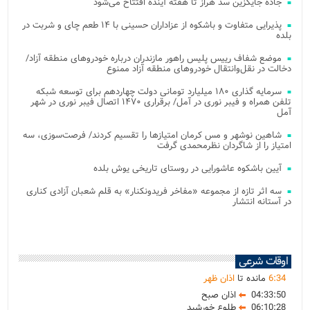
جاده جایگزین سد هراز تا هفته آینده افتتاح می‌شود
پذیرایی متفاوت و باشکوه از عزاداران حسینی با ۱۴ طعم چای و شربت در
بلده
موضع شفاف رییس پلیس راهور مازندران درباره خودروهای منطقه آزاد/
دخالت در نقل‌وانتقال خودروهای منطقه آزاد ممنوع
سرمایه گذاری ۱۸۰ میلیارد تومانی دولت چهاردهم برای توسعه شبکه
تلفن همراه و فیبر نوری در آمل/ برقراری ۱۴۷۰ اتصال فیبر نوری در شهر
آمل
شاهین نوشهر و مس کرمان امتیازها را تقسیم کردند/ فرصت‌سوزی، سه
امتیاز را از شاگردان نظرمحمدی گرفت
آیین باشکوه عاشورایی در روستای تاریخی یوش بلده
سه اثر تازه از مجموعه «مفاخر فریدونکنار» به قلم شعبان آزادی کناری
در آستانه انتشار
اوقات شرعی
34
:
6
مانده تا
اذان ظهر
04:33:50
اذان صبح
06:10:28
طلوع خورشید