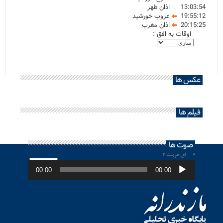
13:03:54
اذان ظهر
19:55:12
غروب خورشید
20:15:25
اذان مغرب
اوقات به افق :
عکس ها
فیلم ها
صوت ها
ای حرمت ۲
پخش‌کننده
صوت
00:00
00:00