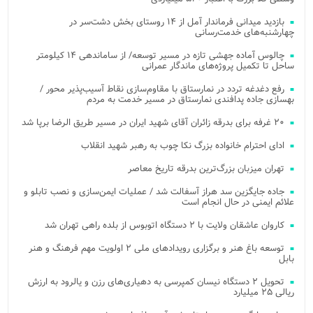
بازدید میدانی فرماندار آمل از ۱۴ روستای بخش دشت‌سر در
چهارشنبه‌های خدمت‌رسانی
چالوس آماده جهشی تازه در مسیر توسعه/ از ساماندهی ۱۴ کیلومتر
ساحل تا تکمیل پروژه‌های ماندگار عمرانی
رفع دغدغه تردد در نمارستاق با مقاوم‌سازی نقاط آسیب‌پذیر محور /
بهسازی جاده پدافندی نمارستاق در مسیر خدمت به مردم
۲۰ غرفه برای بدرقه زائران آقای شهید ایران در مسیر طریق الرضا برپا شد
ادای احترام خانواده بزرگ نکا چوب به رهبر شهید انقلاب
تهران میزبان بزرگ‌ترین بدرقه تاریخ معاصر
جاده جایگزین سد هراز آسفالت شد / عملیات ایمن‌سازی و نصب تابلو و
علائم ایمنی در حال انجام است
کاروان عاشقان ولایت با ۲ دستگاه اتوبوس از بلده راهی تهران شد
توسعه باغ هنر و برگزاری رویدادهای ملی ۲ اولویت مهم فرهنگ و هنر
بابل
تحویل ۲ دستگاه نیسان کمپرسی به دهیاری‌های رزن و یالرود به ارزش
ریالی ۲۵ میلیارد