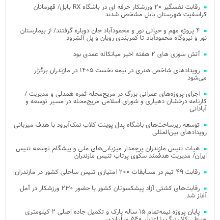
رقابت نفسگیر ۲۰ ورزشکار حرفه ای در باشگاه RX بابل/ قهرمانان
کراسفیت شهرستان بابل مشخص شدند
۴ پروژه مهم و حیاتی نور و محمودآباد جان دوباره گرفتند/ از بیمارستان
نور و نیروگاه محمودآباد تا کمربندی رویان و پل آلشرود
آتش‌ سوزی‌ های ۲ هفته اخیر میانکاله عمدی بود
رویدادهای شاخص هنری در نیمه نخست ۱۴۰۵ در مازندران برگزار
می‌شود
اجرای پروژه‌های عمرانی بزرگ در مریج‌محله ثمره همدلی و مدیریت /
کارنامه درخشان دهیاری و شورای اسلامی مریج‌محله در مسیر توسعه و
آبادانی
توسعه زیرساخت‌های باشگاه پدل پوینت کلاب نمک‌آبرود با هدف میزبانی
رویدادهای بین‌المللی
هیات تنیس مازندران پرچمدار میزبانی‌های ملی و پیشگام توسعه تنیس
ایران/ مدیریت هدفمند سکوی پرتاب تنیس مازندران
رقابت ۴۹ تیم در مسابقات ۲۰۰ امتیازی تنیس ساحلی کشور در مازندران
رقابت‌های کشتی آزاد پیشکسوتان کشور با حضور ۲۳۰ ورزشکار در آمل
آغاز شد
پایان پروژه نیمه‌تمام ۱۵ ساله پارک و تکمیل جاده اصلی ۲ کیلومتری
وسطی کلا بزرگ با اعتبار ۵۴۰ میلیاردی