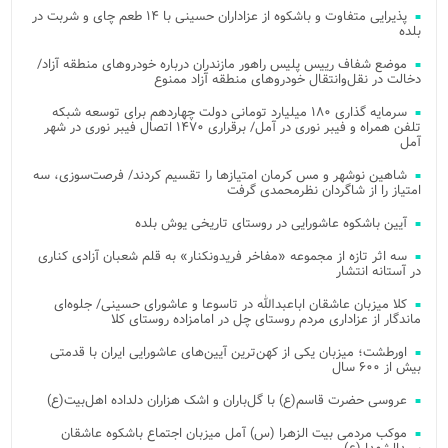
پذیرایی متفاوت و باشکوه از عزاداران حسینی با ۱۴ طعم چای و شربت در
بلده
موضع شفاف رییس پلیس راهور مازندران درباره خودروهای منطقه آزاد/
دخالت در نقل‌وانتقال خودروهای منطقه آزاد ممنوع
سرمایه گذاری ۱۸۰ میلیارد تومانی دولت چهاردهم برای توسعه شبکه
تلفن همراه و فیبر نوری در آمل/ برقراری ۱۴۷۰ اتصال فیبر نوری در شهر
آمل
شاهین نوشهر و مس کرمان امتیازها را تقسیم کردند/ فرصت‌سوزی، سه
امتیاز را از شاگردان نظرمحمدی گرفت
آیین باشکوه عاشورایی در روستای تاریخی یوش بلده
سه اثر تازه از مجموعه «مفاخر فریدونکنار» به قلم شعبان آزادی کناری
در آستانه انتشار
کلا میزبان عاشقان اباعبدالله در تاسوعا و عاشورای حسینی/ جلوه‌ای
ماندگار از عزاداری مردم روستای چل در امامزاده روستای کلا
اورطشت؛ میزبان یکی از کهن‌ترین آیین‌های عاشورایی ایران با قدمتی
بیش از ۶۰۰ سال
عروسی حضرت قاسم(ع) با گل‌باران و اشک هزاران دلداده اهل‌بیت(ع)
موکب مردمی بیت‌ الزهرا (س) آمل میزبان اجتماع باشکوه عاشقان