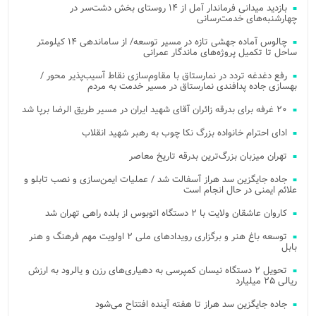
بازدید میدانی فرماندار آمل از ۱۴ روستای بخش دشت‌سر در
چهارشنبه‌های خدمت‌رسانی
چالوس آماده جهشی تازه در مسیر توسعه/ از ساماندهی ۱۴ کیلومتر
ساحل تا تکمیل پروژه‌های ماندگار عمرانی
رفع دغدغه تردد در نمارستاق با مقاوم‌سازی نقاط آسیب‌پذیر محور /
بهسازی جاده پدافندی نمارستاق در مسیر خدمت به مردم
۲۰ غرفه برای بدرقه زائران آقای شهید ایران در مسیر طریق الرضا برپا شد
ادای احترام خانواده بزرگ نکا چوب به رهبر شهید انقلاب
تهران میزبان بزرگ‌ترین بدرقه تاریخ معاصر
جاده جایگزین سد هراز آسفالت شد / عملیات ایمن‌سازی و نصب تابلو و
علائم ایمنی در حال انجام است
کاروان عاشقان ولایت با ۲ دستگاه اتوبوس از بلده راهی تهران شد
توسعه باغ هنر و برگزاری رویدادهای ملی ۲ اولویت مهم فرهنگ و هنر
بابل
تحویل ۲ دستگاه نیسان کمپرسی به دهیاری‌های رزن و یالرود به ارزش
ریالی ۲۵ میلیارد
جاده جایگزین سد هراز تا هفته آینده افتتاح می‌شود