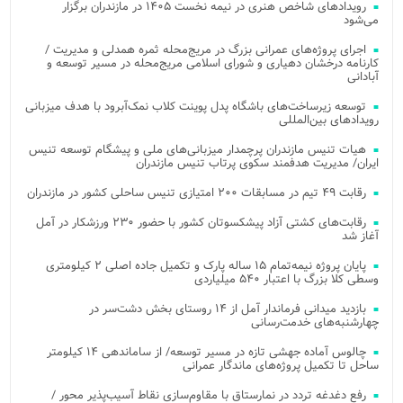
رویدادهای شاخص هنری در نیمه نخست ۱۴۰۵ در مازندران برگزار
می‌شود
اجرای پروژه‌های عمرانی بزرگ در مریج‌محله ثمره همدلی و مدیریت /
کارنامه درخشان دهیاری و شورای اسلامی مریج‌محله در مسیر توسعه و
آبادانی
توسعه زیرساخت‌های باشگاه پدل پوینت کلاب نمک‌آبرود با هدف میزبانی
رویدادهای بین‌المللی
هیات تنیس مازندران پرچمدار میزبانی‌های ملی و پیشگام توسعه تنیس
ایران/ مدیریت هدفمند سکوی پرتاب تنیس مازندران
رقابت ۴۹ تیم در مسابقات ۲۰۰ امتیازی تنیس ساحلی کشور در مازندران
رقابت‌های کشتی آزاد پیشکسوتان کشور با حضور ۲۳۰ ورزشکار در آمل
آغاز شد
پایان پروژه نیمه‌تمام ۱۵ ساله پارک و تکمیل جاده اصلی ۲ کیلومتری
وسطی کلا بزرگ با اعتبار ۵۴۰ میلیاردی
بازدید میدانی فرماندار آمل از ۱۴ روستای بخش دشت‌سر در
چهارشنبه‌های خدمت‌رسانی
چالوس آماده جهشی تازه در مسیر توسعه/ از ساماندهی ۱۴ کیلومتر
ساحل تا تکمیل پروژه‌های ماندگار عمرانی
رفع دغدغه تردد در نمارستاق با مقاوم‌سازی نقاط آسیب‌پذیر محور /