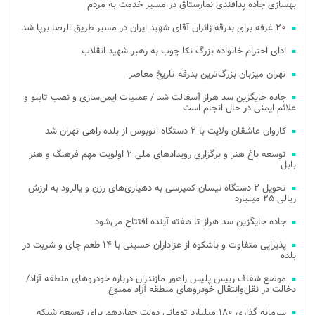
بهسازی جاده پدافندی نمارستاق در مسیر خدمت به مردم
۲۰ غرفه برای بدرقه زائران آقای شهید ایران در مسیر طریق الرضا برپا شد
ادای احترام خانواده بزرگ نکا چوب به رهبر شهید انقلاب
تهران میزبان بزرگ‌ترین بدرقه تاریخ معاصر
جاده جایگزین سد هراز آسفالت شد / عملیات ایمن‌سازی و نصب تابلو و
علائم ایمنی در حال انجام است
کاروان عاشقان ولایت با ۲ دستگاه اتوبوس از بلده راهی تهران شد
توسعه باغ هنر و برگزاری رویدادهای ملی ۲ اولویت مهم فرهنگ و هنر
بابل
تحویل ۲ دستگاه نیسان کمپرسی به دهیاری‌های رزن و یالرود به ارزش
ریالی ۲۵ میلیارد
جاده جایگزین سد هراز تا هفته آینده افتتاح می‌شود
پذیرایی متفاوت و باشکوه از عزاداران حسینی با ۱۴ طعم چای و شربت در
بلده
موضع شفاف رییس پلیس راهور مازندران درباره خودروهای منطقه آزاد/
دخالت در نقل‌وانتقال خودروهای منطقه آزاد ممنوع
سرمایه گذاری ۱۸۰ میلیارد تومانی دولت چهاردهم برای توسعه شبکه