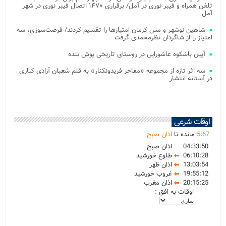
تلفن همراه و فیبر نوری در آمل/ برقراری ۱۴۷۰ اتصال فیبر نوری در شهر
آمل
شاهین نوشهر و مس کرمان امتیازها را تقسیم کردند/ فرصت‌سوزی، سه
امتیاز را از شاگردان نظرمحمدی گرفت
آیین باشکوه عاشورایی در روستای تاریخی یوش بلده
سه اثر تازه از مجموعه «مفاخر فریدونکنار» به قلم شعبان آزادی کناری
در آستانه انتشار
اوقات شرعی
67
:
5
مانده تا
اذان صبح
04:33:50
اذان صبح
06:10:28
طلوع خورشید
13:03:54
اذان ظهر
19:55:12
غروب خورشید
20:15:25
اذان مغرب
اوقات به افق :