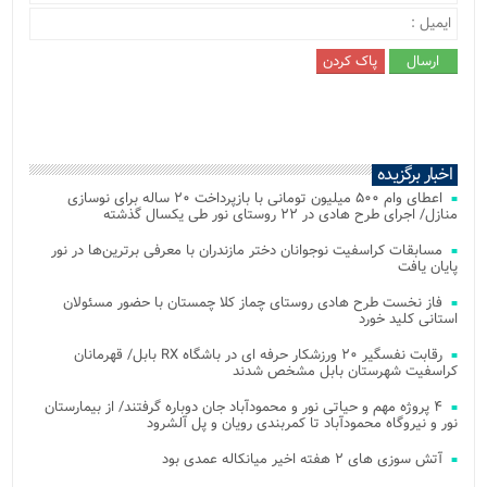
اخبار برگزیده
اعطای وام ۵۰۰ میلیون تومانی با بازپرداخت ۲۰ ساله برای نوسازی
منازل/ اجرای طرح هادی در ۲۲ روستای نور طی یکسال گذشته
مسابقات کراسفیت نوجوانان دختر مازندران با معرفی برترین‌ها در نور
پایان یافت
فاز نخست طرح هادی روستای چماز کلا چمستان با حضور مسئولان
استانی کلید خورد
رقابت نفسگیر ۲۰ ورزشکار حرفه ای در باشگاه RX بابل/ قهرمانان
کراسفیت شهرستان بابل مشخص شدند
۴ پروژه مهم و حیاتی نور و محمودآباد جان دوباره گرفتند/ از بیمارستان
نور و نیروگاه محمودآباد تا کمربندی رویان و پل آلشرود
آتش‌ سوزی‌ های ۲ هفته اخیر میانکاله عمدی بود