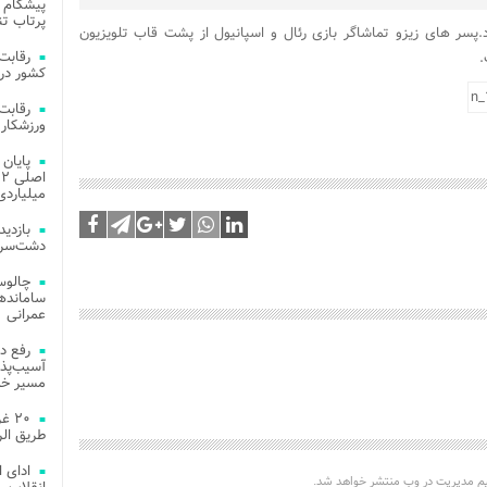
پیشگام 
پرتاب تن
.پسر های زیزو تماشاگر بازی رئال و اسپانیول از پشت قاب تلویزیون
.
کشور در 
ورزشکار 
میلیاردی
دشت‌سر 
چالوس
عمرانی
رفع د
آسیب‌پذی
مسیر خد
۲۰ 
طریق الر
ادای 
یم مدیریت در وب منتشر خواهد شد.