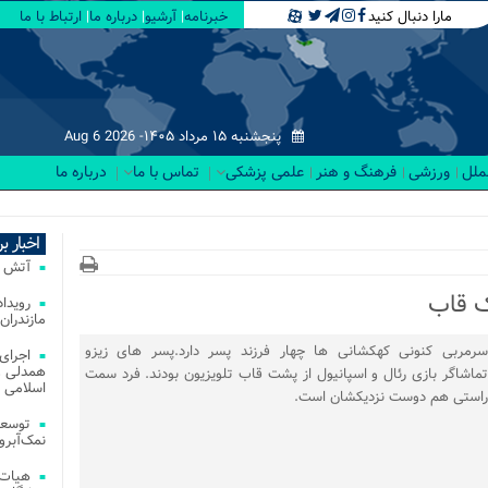
مارا دنبال کنید
خبرنامه
آرشیو
درباره ما
ارتباط با ما
پنجشنبه ۱۵ مرداد ۱۴۰۵-
Aug 6 2026
لملل
ورزشی
فرهنگ و هنر
علمی پزشکی
تماس با ما
درباره ما
۱.
اخبار ب
آتش‌ سوزی‌ های
ک قاب
مازندران
سرمربی کنونی کهکشانی ها چهار فرزند پسر دارد.پسر های زیزو
اجرای
همدلی و
تماشاگر بازی رئال و اسپانیول از پشت قاب تلویزیون بودند. فرد سمت
اسلامی م
راستی هم دوست نزدیکشان است.
توسعه
نمک‌آبرو
هیات 