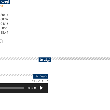
اوقات 
0
:
31
:30:14
:08:02
:04:16
:58:25
:18:47
ا
فیلم ها
صوت ها
ای حرمت ۲
پخش‌کننده
صوت
00:00