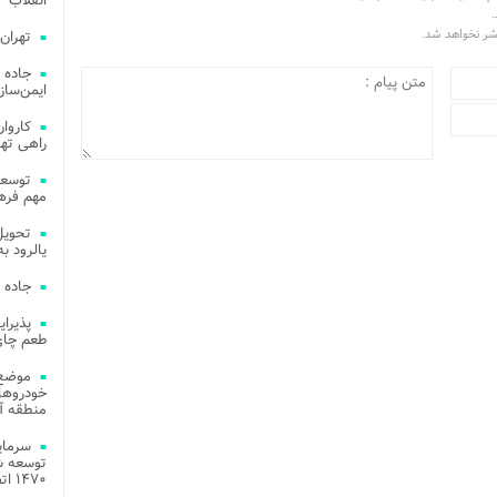
انقلاب
.
تشر نخواهد شد.
تهران
جاده 
ایمن‌ساز
راهی ته
مهم فره
یالرود به ار
جاده 
طعم چای
موضع 
خودروهای
منطقه آز
توسعه شب
۱۴۷۰ اتصال فیبر نوری در شهر آمل