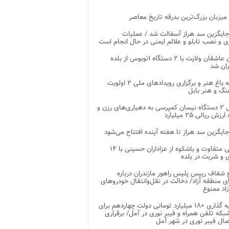
 میزبان بزرگ‌ترین بدرقه تاریخ معاصر
جایگزین سد هراز آسفالت شد / عملیات
ی و نصب تابلو و علائم ایمنی در حال انجام است
کاروان عاشقان ولایت با ۲ دستگاه اتوبوس از بلده
ران شد
توسعه باغ هنر و برگزاری رویدادهای ملی ۲ اولویت
نگ و هنر بابل
تحویل ۲ دستگاه نیسان کمپرسی به دهیاری‌های رزن و
زش ریالی ۲۵ میلیارد
جایگزین سد هراز تا هفته آینده افتتاح می‌شود
پذیرایی متفاوت و باشکوه از عزاداران حسینی با ۱۴
 و شربت در بلده
شفاف رییس پلیس راهور مازندران درباره
 منطقه آزاد/ دخالت در نقل‌وانتقال خودروهای
اد ممنوع
سرمایه گذاری ۱۸۰ میلیارد تومانی دولت چهاردهم برای
که تلفن همراه و فیبر نوری در آمل/ برقراری