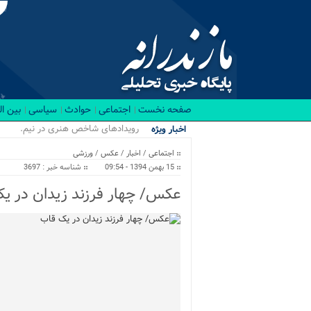
صفحه نخست
اجتماعی
حوادث
سیاسی
بین ا
رویدادهای شاخص هنری در نیمه نخست 
اخبار ویژه
اجتماعی
/
اخبار
/
عکس
/
ورزشی
15 بهمن 1394 - 09:54
شناسه خبر : 3697
عکس/ چهار فرزند زیدان در ی