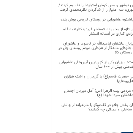
 نوشهر و مس کرمان امتیازها را تقسیم کردند/
زی، سه امتیاز را از شاگردان نظرمحمدی گرفت
باشکوه عاشورایی در روستای تاریخی یوش بلده
ر تازه از مجموعه «مفاخر فریدونکنار» به قلم
ادی کناری در آستانه انتشار
زبان عاشقان اباعبدالله در تاسوعا و عاشورای
لوه‌ای ماندگار از عزاداری مردم روستای چل در
 روستای کلا
ت؛ میزبان یکی از کهن‌ترین آیین‌های عاشورایی
متی بیش از ۶۰۰ سال
 حضرت قاسم(ع) با گل‌باران و اشک هزاران
هل‌بیت(ع)
مردمی بیت‌ الزهرا (س) آمل میزبان اجتماع
عاشقان سیدالشهدا (ع)
ان بخش چلاو در گفت‌وگو با مازندرانه از چالش
 ساختی و عمرانی چه گفتند؟