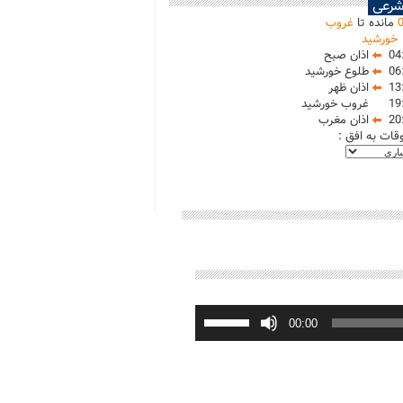
شرعی
مانده تا
غروب
خورشید
04
اذان صبح
06
طلوع خورشید
13
اذان ظهر
19
غروب خورشید
20
اذان مغرب
وقات به افق :
برای
افزایش
00:00
یا
کاهش
صدا
از
کلیدهای
بالا
و
پایین
استفاده