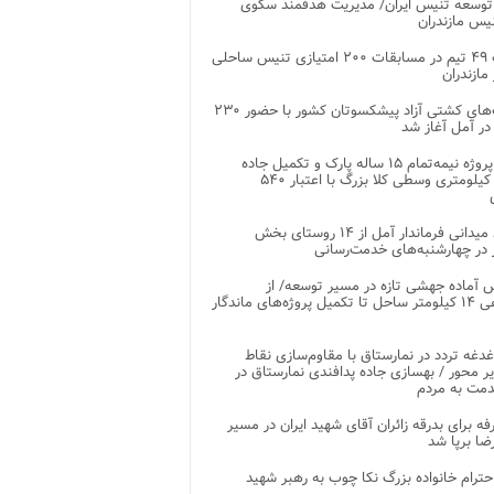
توسعه تنیس ایران/ مدیریت هدفمند سکوی
یس مازندران
رقابت ۴۹ تیم در مسابقات ۲۰۰ امتیازی تنیس ساحلی
مازندران
رقابت‌های کشتی آزاد پیشکسوتان کشور با حضور ۲۳۰
در آمل آغاز شد
پایان پروژه نیمه‌تمام ۱۵ ساله پارک و تکمیل جاده
اصلی ۲ کیلومتری وسطی کلا بزرگ با اعتبار ۵۴۰
بازدید میدانی فرماندار آمل از ۱۴ روستای بخش
در چهارشنبه‌های خدمت‌رسانی
 آماده جهشی تازه در مسیر توسعه/ از
ساماندهی ۱۴ کیلومتر ساحل تا تکمیل پروژه‌های ماندگار
غدغه تردد در نمارستاق با مقاوم‌سازی نقاط
ر محور / بهسازی جاده پدافندی نمارستاق در
مت به مردم
غرفه برای بدرقه زائران آقای شهید ایران در مسیر
ضا برپا شد
احترام خانواده بزرگ نکا چوب به رهبر شهید