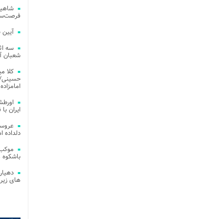
شاهین
فرصت‌سو
آیین 
سه اث
شعبان آز
کلا می
حسینی/ ج
امامزاده
اورطش
ایران با قد
عروسی
دلداده ا
موکب 
باشکوه 
دهیار
های زیر