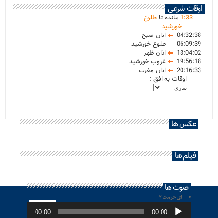
اوقات شرعی
33
:
1
مانده تا
طلوع
خورشید
04:32:38
اذان صبح
06:09:39
طلوع خورشید
13:04:02
اذان ظهر
19:56:18
غروب خورشید
20:16:33
اذان مغرب
اوقات به افق :
عکس ها
فیلم ها
صوت ها
ای حرمت ۲
پخش‌کننده
صوت
00:00
00:00