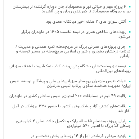
۴ پروژه مهم و حیاتی نور و محمودآباد جان دوباره گرفتند/ از بیمارستان
نور و نیروگاه محمودآباد تا کمربندی رویان و پل آلشرود
آتش‌ سوزی‌ های ۲ هفته اخیر میانکاله عمدی بود
رویدادهای شاخص هنری در نیمه نخست ۱۴۰۵ در مازندران برگزار
می‌شود
اجرای پروژه‌های عمرانی بزرگ در مریج‌محله ثمره همدلی و مدیریت /
کارنامه درخشان دهیاری و شورای اسلامی مریج‌محله در مسیر توسعه و
آبادانی
توسعه زیرساخت‌های باشگاه پدل پوینت کلاب نمک‌آبرود با هدف میزبانی
رویدادهای بین‌المللی
هیات تنیس مازندران پرچمدار میزبانی‌های ملی و پیشگام توسعه تنیس
ایران/ مدیریت هدفمند سکوی پرتاب تنیس مازندران
رقابت ۴۹ تیم در مسابقات ۲۰۰ امتیازی تنیس ساحلی کشور در مازندران
رقابت‌های کشتی آزاد پیشکسوتان کشور با حضور ۲۳۰ ورزشکار در آمل
آغاز شد
پایان پروژه نیمه‌تمام ۱۵ ساله پارک و تکمیل جاده اصلی ۲ کیلومتری
وسطی کلا بزرگ با اعتبار ۵۴۰ میلیاردی
بازدید میدانی فرماندار آمل از ۱۴ روستای بخش دشت‌سر در