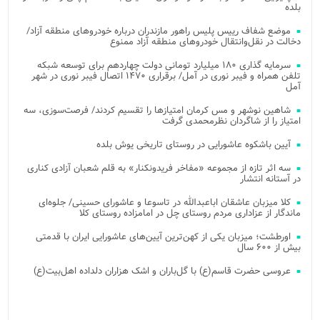
بلده
موضع شفاف رییس پلیس راهور مازندران درباره خودروهای منطقه آزاد/
دخالت در نقل‌وانتقال خودروهای منطقه آزاد ممنوع
سرمایه گذاری ۱۸۰ میلیارد تومانی دولت چهاردهم برای توسعه شبکه
تلفن همراه و فیبر نوری در آمل/ برقراری ۱۴۷۰ اتصال فیبر نوری در شهر
آمل
شاهین نوشهر و مس کرمان امتیازها را تقسیم کردند/ فرصت‌سوزی، سه
امتیاز را از شاگردان نظرمحمدی گرفت
آیین باشکوه عاشورایی در روستای تاریخی یوش بلده
سه اثر تازه از مجموعه «مفاخر فریدونکنار» به قلم شعبان آزادی کناری
در آستانه انتشار
کلا میزبان عاشقان اباعبدالله در تاسوعا و عاشورای حسینی/ جلوه‌ای
ماندگار از عزاداری مردم روستای چل در امامزاده روستای کلا
اورطشت؛ میزبان یکی از کهن‌ترین آیین‌های عاشورایی ایران با قدمتی
بیش از ۶۰۰ سال
عروسی حضرت قاسم(ع) با گل‌باران و اشک هزاران دلداده اهل‌بیت(ع)