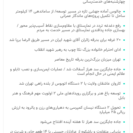
چهارشنبه‌های خدمت‌رسانی
چالوس آماده جهشی تازه در مسیر توسعه/ از ساماندهی ۱۴ کیلومتر
ساحل تا تکمیل پروژه‌های ماندگار عمرانی
رفع دغدغه تردد در نمارستاق با مقاوم‌سازی نقاط آسیب‌پذیر محور /
بهسازی جاده پدافندی نمارستاق در مسیر خدمت به مردم
۲۰ غرفه برای بدرقه زائران آقای شهید ایران در مسیر طریق الرضا برپا شد
ادای احترام خانواده بزرگ نکا چوب به رهبر شهید انقلاب
تهران میزبان بزرگ‌ترین بدرقه تاریخ معاصر
جاده جایگزین سد هراز آسفالت شد / عملیات ایمن‌سازی و نصب تابلو و
علائم ایمنی در حال انجام است
کاروان عاشقان ولایت با ۲ دستگاه اتوبوس از بلده راهی تهران شد
توسعه باغ هنر و برگزاری رویدادهای ملی ۲ اولویت مهم فرهنگ و هنر
بابل
تحویل ۲ دستگاه نیسان کمپرسی به دهیاری‌های رزن و یالرود به ارزش
ریالی ۲۵ میلیارد
جاده جایگزین سد هراز تا هفته آینده افتتاح می‌شود
پذیرایی متفاوت و باشکوه از عزاداران حسینی با ۱۴ طعم چای و شربت در