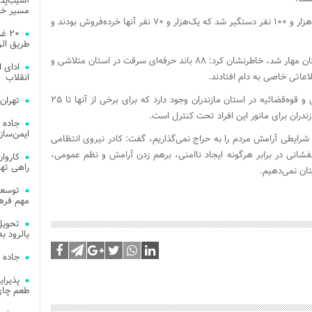
آسیب‌پذی
مسیر خد
این مسئول تصریح کرد: در مبارزه با مواد مخدر ۲ هزار و ۱۰۰ نفر دستگیر شد که یک‌هزار و ۷۰ نفر آنها خرده‌فروش بودند و
۲۰ 
طریق الر
جعفری‌نسب با اعلام اینکه رشد آمار سرقت در استان مهار شد، خاطرنشان کرد: ۸۸ باند حرفه‌ای سرقت در استان متلاشی و
ادای 
اعاتی خاصی به دام افتادند.
انقلاب
وی با بیان اینکه تعامل خوبی بین نیروی انتظامی و قوه‌قضائیه در استان مازندران وجود دارد که برای برخی از آنها تا ۲۵
تهران
ران برای مانور این افراد تحت کنترل است.
جاده 
ایمن‌ساز
 شرایطی آرامش مردم را به حراج نمی‌گذاریم، گفت: کادر نیروی انتظامی
شانی در برابر هرگونه ایجاد ناامنی، برهم زدن آرامش و نظم عمومی،
راهی ته
تان نمی‌دهیم.
مهم فره
یالرود به ار
جاده 
طعم چای