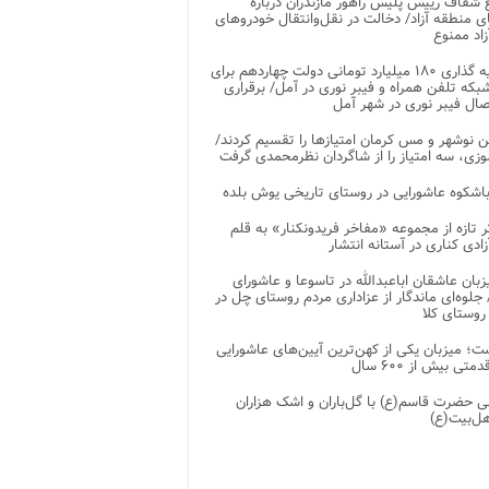
شفاف رییس پلیس راهور مازندران درباره
 منطقه آزاد/ دخالت در نقل‌وانتقال خودروهای
اد ممنوع
سرمایه گذاری ۱۸۰ میلیارد تومانی دولت چهاردهم برای
که تلفن همراه و فیبر نوری در آمل/ برقراری
 نوشهر و مس کرمان امتیازها را تقسیم کردند/
زی، سه امتیاز را از شاگردان نظرمحمدی گرفت
باشکوه عاشورایی در روستای تاریخی یوش بلده
ر تازه از مجموعه «مفاخر فریدونکنار» به قلم
ادی کناری در آستانه انتشار
زبان عاشقان اباعبدالله در تاسوعا و عاشورای
لوه‌ای ماندگار از عزاداری مردم روستای چل در
 روستای کلا
ت؛ میزبان یکی از کهن‌ترین آیین‌های عاشورایی
متی بیش از ۶۰۰ سال
 حضرت قاسم(ع) با گل‌باران و اشک هزاران
هل‌بیت(ع)