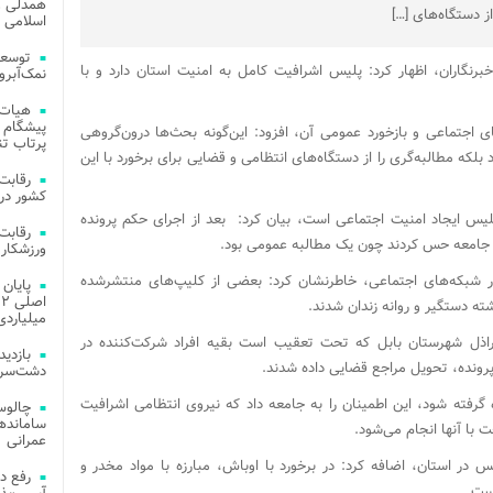
همدلی و
از دستگاه‌های […]
اسلامی م
توسعه
گاران، اظهار کرد: پلیس اشرافیت کامل به امنیت استان دارد و با
نمک‌آبرو
هیات 
پیشگام 
 اجتماعی و بازخورد عمومی آن، افزود: این‌گونه بحث‌ها درون‌گروهی
پرتاب تن
که مطالبه‌گری را از دستگاه‌های انتظامی و قضایی برای برخورد با این
کشور در 
 پلیس ایجاد امنیت اجتماعی است، بیان کرد: بعد از اجرای حکم پرونده
ح جامعه حس کردند چون یک مطالبه عمومی بود.
ورزشکار 
ر شبکه‌های اجتماعی، خاطرنشان کرد: بعضی از کلیپ‌های منتشرشده
میلیاردی
اراذل شهرستان بابل که تحت تعقیب است بقیه افراد شرکت‌کننده در
رونده، تحویل مراجع قضایی داده شدند.
دشت‌سر 
 گرفته شود، این اطمینان را به جامعه داد که نیروی انتظامی اشرافیت
چالوس
 با آنها انجام می‌شود.
عمرانی
یس در استان، اضافه کرد: در برخورد با اوباش، مبارزه با مواد مخدر و
رفع د
است.