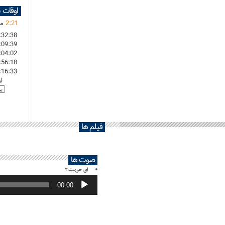
اوقات 
21
:
2
ما
:32:38
:09:39
:04:02
:56:18
:16:33
ا
فیلم ها
صوت ها
ای حرمت ۲
پخش‌کننده
صوت
00:00