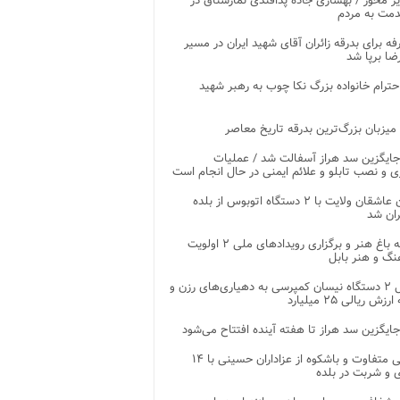
ر محور / بهسازی جاده پدافندی نمارستاق در
مت به مردم
غرفه برای بدرقه زائران آقای شهید ایران در مسیر
ضا برپا شد
احترام خانواده بزرگ نکا چوب به رهبر شهید
 میزبان بزرگ‌ترین بدرقه تاریخ معاصر
جایگزین سد هراز آسفالت شد / عملیات
ی و نصب تابلو و علائم ایمنی در حال انجام است
کاروان عاشقان ولایت با ۲ دستگاه اتوبوس از بلده
ران شد
توسعه باغ هنر و برگزاری رویدادهای ملی ۲ اولویت
نگ و هنر بابل
تحویل ۲ دستگاه نیسان کمپرسی به دهیاری‌های رزن و
زش ریالی ۲۵ میلیارد
جایگزین سد هراز تا هفته آینده افتتاح می‌شود
پذیرایی متفاوت و باشکوه از عزاداران حسینی با ۱۴
 و شربت در بلده