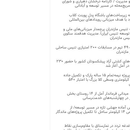
 مدیریت / کارنامه درخشان دهیاری و شورای
ریج‌محله در مسیر توسعه و آبادانی
 زیرساخت‌های باشگاه پدل پوینت کلاب
د با هدف میزبانی رویدادهای بین‌المللی
تنیس مازندران پرچمدار میزبانی‌های ملی و
توسعه تنیس ایران/ مدیریت هدفمند سکوی
یس مازندران
رقابت ۴۹ تیم در مسابقات ۲۰۰ امتیازی تنیس ساحلی
مازندران
رقابت‌های کشتی آزاد پیشکسوتان کشور با حضور ۲۳۰
در آمل آغاز شد
پایان پروژه نیمه‌تمام ۱۵ ساله پارک و تکمیل جاده
اصلی ۲ کیلومتری وسطی کلا بزرگ با اعتبار ۵۴۰
بازدید میدانی فرماندار آمل از ۱۴ روستای بخش
در چهارشنبه‌های خدمت‌رسانی
 آماده جهشی تازه در مسیر توسعه/ از
ساماندهی ۱۴ کیلومتر ساحل تا تکمیل پروژه‌های ماندگار
غدغه تردد در نمارستاق با مقاوم‌سازی نقاط