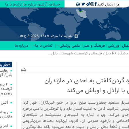
مارا دنبال کنید
خبرنامه
آرشیو
درباره ما
ارتباط با ما
شنبه ۱۷ مرداد ۱۴۰۵-
Aug 8 2026
لملل
ورزشی
فرهنگ و هنر
علمی پزشکی
تماس با ما
درباره ما
اخبار ب
بابل/ ق
ه گردن‌کلفتی به احدی در مازندران
۴ پر
ا اراذل و اوباش می‌کند
گرفتند/ 
رویان و 
سردار مسعود جعفری‌نسب صبح امروز در جمع خبرنگاران، اظهار کرد:
آتش‌ سوزی‌ های
پلیس اشرافیت کامل به امنیت استان دارد و با کوچکترین ناامنی برخورد
جدی می‌کند. وی با اشاره به کلیپ‌های منتشرشده در شبکه‌های
مازندران
اجتماعی و بازخورد عمومی آن، افزود: این‌گونه بحث‌ها درون‌گروهی
اجرای
است و قطعاً مخل آرامش و امنیت جامعه نمی‌شود بلکه مطالبه‌گری را