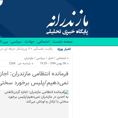
صفحه نخست
اجتماعی
حوادث
سیاسی
بین ا
رقابت نفسگیر ۲۰ ورزشکار حرفه ای در باشگاه RX بابل/ قهرمانان کراسفیت شهرستان بابل...
اخبار ویژه
اجتماعی
/
اخبار
/
سیاسی
/
مازندران
06 بهمن 1394 - 19:29
شناسه خبر : 2268
فرمانده انتظامی مازندران: اجاز
نمی‌دهیم/پلیس برخورد سختی ب