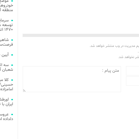
موضع 
خودروهای
منطقه آز
توسعه شب
۱۴۷۰ اتصال فیبر نوری در شهر آمل
شاهین
فرصت‌سو
یم مدیریت در وب منتشر خواهد شد.
.
آیین 
تشر نخواهد شد.
سه اث
شعبان آز
کلا می
حسینی/ ج
امامزاده
اورطش
ایران با قد
عروسی
دلداده ا