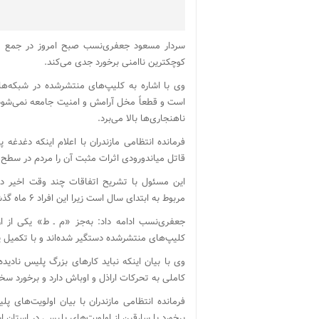
سردار مسعود جعفری‌نسب صبح امروز در جمع خبرن
کوچکترین ناامنی برخورد جدی می‌کند.
وی با اشاره به کلیپ‌های منتشرشده در شبکه‌های
است و قطعاً مخل آرامش و امنیت جامعه نمی‌شود بل
ناهنجاری‌ها بالا می‌برد.
فرمانده انتظامی مازندران با اعلام اینکه دغدغه
قاتل میاندورودی اثرات مثبت آن را مردم در سط
این مسئول با تشریح اتفاقات چند وقت اخیر د
مربوط به ابتدای سال است زیرا این افراد ۶ ماه گذشته دستگیر و روانه زندان شدند.
جعفری‌نسب ادامه داد: به‌جز «م ـ ط» یکی از 
کلیپ‌های منتشرشده دستگیر شده‌اند و با تکمیل پ
وی با بیان اینکه نباید کارهای بزرگ پلیس نادیده
کاملی به تحرکات اراذل و اوباش دارد و برخورد سخت
فرمانده انتظامی مازندران با بیان اولویت‌های پل
برخورد با سارقین از اولویت‌های پلیسی در استان 