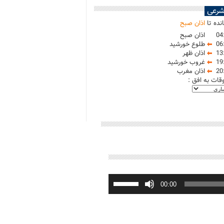
شرعی
نده تا
اذان صبح
04
اذان صبح
06
طلوع خورشید
13
اذان ظهر
19
غروب خورشید
20
اذان مغرب
وقات به افق :
برای
افزایش
00:00
یا
کاهش
صدا
از
کلیدهای
بالا
و
پایین