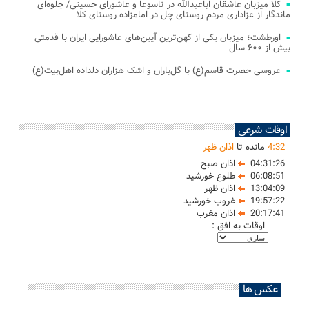
کلا میزبان عاشقان اباعبدالله در تاسوعا و عاشورای حسینی/ جلوه‌ای
ماندگار از عزاداری مردم روستای چل در امامزاده روستای کلا
اورطشت؛ میزبان یکی از کهن‌ترین آیین‌های عاشورایی ایران با قدمتی
بیش از ۶۰۰ سال
عروسی حضرت قاسم(ع) با گل‌باران و اشک هزاران دلداده اهل‌بیت(ع)
اوقات شرعی
32
:
4
مانده تا
اذان ظهر
04:31:26
اذان صبح
06:08:51
طلوع خورشید
13:04:09
اذان ظهر
19:57:22
غروب خورشید
20:17:41
اذان مغرب
اوقات به افق :
عکس ها