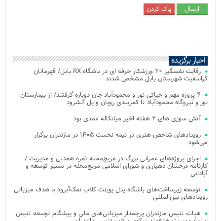
اخبار برگزیده
رقابت نفسگیر ۲۰ ورزشکار حرفه ای در باشگاه RX بابل/ قهرمانان
کراسفیت شهرستان بابل مشخص شدند
۴ پروژه مهم و حیاتی نور و محمودآباد جان دوباره گرفتند/ از بیمارستان
نور و نیروگاه محمودآباد تا کمربندی رویان و پل آلشرود
آتش‌ سوزی‌ های ۲ هفته اخیر میانکاله عمدی بود
رویدادهای شاخص هنری در نیمه نخست ۱۴۰۵ در مازندران برگزار
می‌شود
اجرای پروژه‌های عمرانی بزرگ در مریج‌محله ثمره همدلی و مدیریت /
کارنامه درخشان دهیاری و شورای اسلامی مریج‌محله در مسیر توسعه و
آبادانی
توسعه زیرساخت‌های باشگاه پدل پوینت کلاب نمک‌آبرود با هدف میزبانی
رویدادهای بین‌المللی
هیات تنیس مازندران پرچمدار میزبانی‌های ملی و پیشگام توسعه تنیس
ایران/ مدیریت هدفمند سکوی پرتاب تنیس مازندران