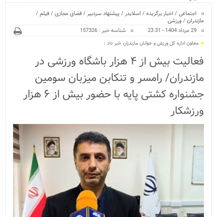
ویژه
کراسفیت شهرستان بابل...
اجتماعی
/
اخبار برگزیده
/
اسلایدر
/
پیشنهاد سردبیر
/
فضای مجازی
/
فیلم
/
مازندران
/
ورزشی
29 مرداد 1404 - 23:31
شناسه خبر : 157326
معاون اداره کل ورزش و جوانان مازندران خبر داد ؛
فعالیت بیش از ۴ هزار باشگاه ورزشی در
مازندران/ رامسر و تنکابن میزبان سومین
جشنواره کشتی پایه با حضور بیش از ۶ هزار
ورزشکار