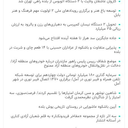
کاروان عاشقان ولایت با ۲ دستگاه اتوبوس از بلده راهی تهران شد
توسعه باغ هنر و برگزاری رویدادهای ملی ۲ اولویت مهم فرهنگ و هنر
بابل
تحویل ۲ دستگاه نیسان کمپرسی به دهیاری‌های رزن و یالرود به ارزش
ریالی ۲۵ میلیارد
جاده جایگزین سد هراز تا هفته آینده افتتاح می‌شود
پذیرایی متفاوت و باشکوه از عزاداران حسینی با ۱۴ طعم چای و شربت در
بلده
موضع شفاف رییس پلیس راهور مازندران درباره خودروهای منطقه آزاد/
دخالت در نقل‌وانتقال خودروهای منطقه آزاد ممنوع
سرمایه گذاری ۱۸۰ میلیارد تومانی دولت چهاردهم برای توسعه شبکه
تلفن همراه و فیبر نوری در آمل/ برقراری ۱۴۷۰ اتصال فیبر نوری در شهر
آمل
شاهین نوشهر و مس کرمان امتیازها را تقسیم کردند/ فرصت‌سوزی، سه
امتیاز را از شاگردان نظرمحمدی گرفت
آیین باشکوه عاشورایی در روستای تاریخی یوش بلده
سه اثر تازه از مجموعه «مفاخر فریدونکنار» به قلم شعبان آزادی کناری
در آستانه انتشار