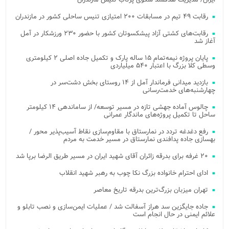
رقابت ۴۹ تیم در مسابقات ۲۰۰ امتیازی تنیس ساحلی کشور در مازندران
رقابت‌های کشتی آزاد پیشکسوتان کشور با حضور ۲۳۰ ورزشکار در آمل
آغاز شد
پایان پروژه نیمه‌تمام ۱۵ ساله پارک و تکمیل جاده اصلی ۲ کیلومتری
وسطی کلا بزرگ با اعتبار ۵۴۰ میلیاردی
بازدید میدانی فرماندار آمل از ۱۴ روستای بخش دشت‌سر در
چهارشنبه‌های خدمت‌رسانی
چالوس آماده جهشی تازه در مسیر توسعه/ از ساماندهی ۱۴ کیلومتر
ساحل تا تکمیل پروژه‌های ماندگار عمرانی
رفع دغدغه تردد در نمارستاق با مقاوم‌سازی نقاط آسیب‌پذیر محور /
بهسازی جاده پدافندی نمارستاق در مسیر خدمت به مردم
۲۰ غرفه برای بدرقه زائران آقای شهید ایران در مسیر طریق الرضا برپا شد
ادای احترام خانواده بزرگ نکا چوب به رهبر شهید انقلاب
تهران میزبان بزرگ‌ترین بدرقه تاریخ معاصر
جاده جایگزین سد هراز آسفالت شد / عملیات ایمن‌سازی و نصب تابلو و
علائم ایمنی در حال انجام است