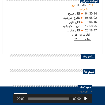
اوقات شرعی
11
:
5
مانده تا
غروب
خورشید
04:30:14
اذان صبح
06:08:02
طلوع خورشید
13:04:16
اذان ظهر
19:58:25
غروب خورشید
20:18:47
اذان مغرب
اوقات به افق :
عکس ها
فیلم ها
صوت ها
ای حرمت ۲
پخش‌کننده
صوت
00:00
00:00