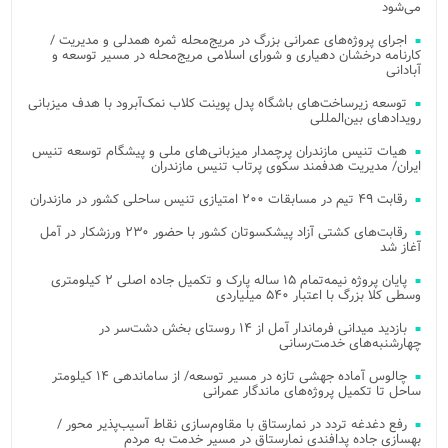
می‌شود
اجرای پروژه‌های عمرانی بزرگ در مریج‌محله ثمره همدلی و مدیریت /
کارنامه درخشان دهیاری و شورای اسلامی مریج‌محله در مسیر توسعه و
آبادانی
توسعه زیرساخت‌های باشگاه پدل پوینت کلاب نمک‌آبرود با هدف میزبانی
رویدادهای بین‌المللی
هیات تنیس مازندران پرچمدار میزبانی‌های ملی و پیشگام توسعه تنیس
ایران/ مدیریت هدفمند سکوی پرتاب تنیس مازندران
رقابت ۴۹ تیم در مسابقات ۲۰۰ امتیازی تنیس ساحلی کشور در مازندران
رقابت‌های کشتی آزاد پیشکسوتان کشور با حضور ۲۳۰ ورزشکار در آمل
آغاز شد
پایان پروژه نیمه‌تمام ۱۵ ساله پارک و تکمیل جاده اصلی ۲ کیلومتری
وسطی کلا بزرگ با اعتبار ۵۴۰ میلیاردی
بازدید میدانی فرماندار آمل از ۱۴ روستای بخش دشت‌سر در
چهارشنبه‌های خدمت‌رسانی
چالوس آماده جهشی تازه در مسیر توسعه/ از ساماندهی ۱۴ کیلومتر
ساحل تا تکمیل پروژه‌های ماندگار عمرانی
رفع دغدغه تردد در نمارستاق با مقاوم‌سازی نقاط آسیب‌پذیر محور /
بهسازی جاده پدافندی نمارستاق در مسیر خدمت به مردم