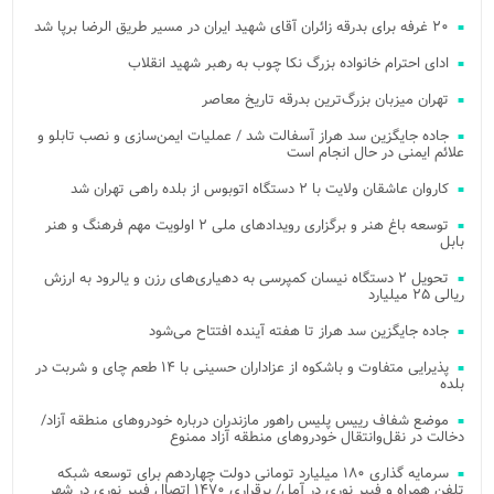
۲۰ غرفه برای بدرقه زائران آقای شهید ایران در مسیر طریق الرضا برپا شد
ادای احترام خانواده بزرگ نکا چوب به رهبر شهید انقلاب
تهران میزبان بزرگ‌ترین بدرقه تاریخ معاصر
جاده جایگزین سد هراز آسفالت شد / عملیات ایمن‌سازی و نصب تابلو و
علائم ایمنی در حال انجام است
کاروان عاشقان ولایت با ۲ دستگاه اتوبوس از بلده راهی تهران شد
توسعه باغ هنر و برگزاری رویدادهای ملی ۲ اولویت مهم فرهنگ و هنر
بابل
تحویل ۲ دستگاه نیسان کمپرسی به دهیاری‌های رزن و یالرود به ارزش
ریالی ۲۵ میلیارد
جاده جایگزین سد هراز تا هفته آینده افتتاح می‌شود
پذیرایی متفاوت و باشکوه از عزاداران حسینی با ۱۴ طعم چای و شربت در
بلده
موضع شفاف رییس پلیس راهور مازندران درباره خودروهای منطقه آزاد/
دخالت در نقل‌وانتقال خودروهای منطقه آزاد ممنوع
سرمایه گذاری ۱۸۰ میلیارد تومانی دولت چهاردهم برای توسعه شبکه
تلفن همراه و فیبر نوری در آمل/ برقراری ۱۴۷۰ اتصال فیبر نوری در شهر