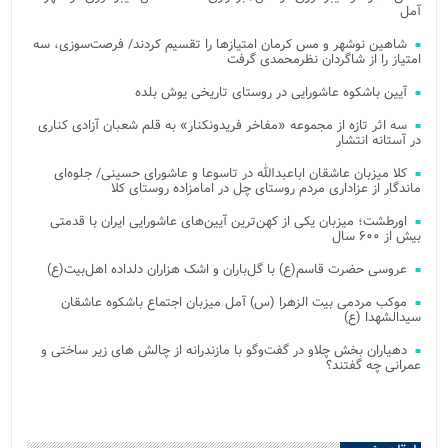
آمل
شاهین نوشهر و مس کرمان امتیازها را تقسیم کردند/ فرصت‌سوزی، سه
امتیاز را از شاگردان نظرمحمدی گرفت
آیین باشکوه عاشورایی در روستای تاریخی یوش بلده
سه اثر تازه از مجموعه «مفاخر فریدونکنار» به قلم شعبان آزادی کناری
در آستانه انتشار
کلا میزبان عاشقان اباعبدالله در تاسوعا و عاشورای حسینی/ جلوه‌ای
ماندگار از عزاداری مردم روستای چل در امامزاده روستای کلا
اورطشت؛ میزبان یکی از کهن‌ترین آیین‌های عاشورایی ایران با قدمتی
بیش از ۶۰۰ سال
عروسی حضرت قاسم(ع) با گل‌باران و اشک هزاران دلداده اهل‌بیت(ع)
موکب مردمی بیت‌ الزهرا (س) آمل میزبان اجتماع باشکوه عاشقان
سیدالشهدا (ع)
دهیاران بخش چلاو در گفت‌وگو با مازندرانه از چالش های زیر ساختی و
عمرانی چه گفتند؟