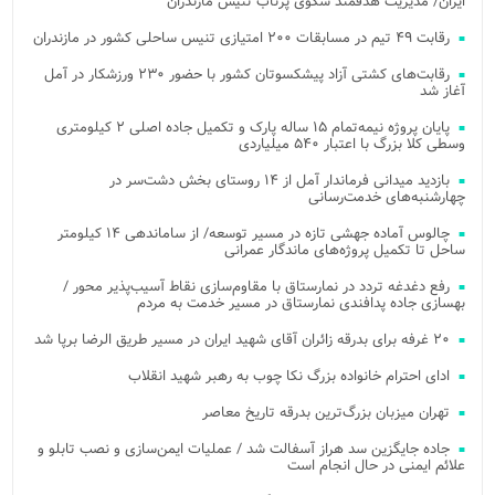
ایران/ مدیریت هدفمند سکوی پرتاب تنیس مازندران
رقابت ۴۹ تیم در مسابقات ۲۰۰ امتیازی تنیس ساحلی کشور در مازندران
رقابت‌های کشتی آزاد پیشکسوتان کشور با حضور ۲۳۰ ورزشکار در آمل
آغاز شد
پایان پروژه نیمه‌تمام ۱۵ ساله پارک و تکمیل جاده اصلی ۲ کیلومتری
وسطی کلا بزرگ با اعتبار ۵۴۰ میلیاردی
بازدید میدانی فرماندار آمل از ۱۴ روستای بخش دشت‌سر در
چهارشنبه‌های خدمت‌رسانی
چالوس آماده جهشی تازه در مسیر توسعه/ از ساماندهی ۱۴ کیلومتر
ساحل تا تکمیل پروژه‌های ماندگار عمرانی
رفع دغدغه تردد در نمارستاق با مقاوم‌سازی نقاط آسیب‌پذیر محور /
بهسازی جاده پدافندی نمارستاق در مسیر خدمت به مردم
۲۰ غرفه برای بدرقه زائران آقای شهید ایران در مسیر طریق الرضا برپا شد
ادای احترام خانواده بزرگ نکا چوب به رهبر شهید انقلاب
تهران میزبان بزرگ‌ترین بدرقه تاریخ معاصر
جاده جایگزین سد هراز آسفالت شد / عملیات ایمن‌سازی و نصب تابلو و
علائم ایمنی در حال انجام است