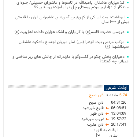
کلا میزبان عاشقان اباعبدالله در تاسوعا و عاشورای حسینی/ جلوه‌ای
ماندگار از عزاداری مردم روستای چل در امامزاده روستای کلا
اورطشت؛ میزبان یکی از کهن‌ترین آیین‌های عاشورایی ایران با قدمتی
بیش از ۶۰۰ سال
عروسی حضرت قاسم(ع) با گل‌باران و اشک هزاران دلداده اهل‌بیت(ع)
موکب مردمی بیت‌ الزهرا (س) آمل میزبان اجتماع باشکوه عاشقان
سیدالشهدا (ع)
دهیاران بخش چلاو در گفت‌وگو با مازندرانه از چالش های زیر ساختی و
عمرانی چه گفتند؟
اوقات شرعی
74
:
5
مانده تا
اذان صبح
04:31:26
اذان صبح
06:08:51
طلوع خورشید
13:04:09
اذان ظهر
19:57:22
غروب خورشید
20:17:41
اذان مغرب
اوقات به افق :