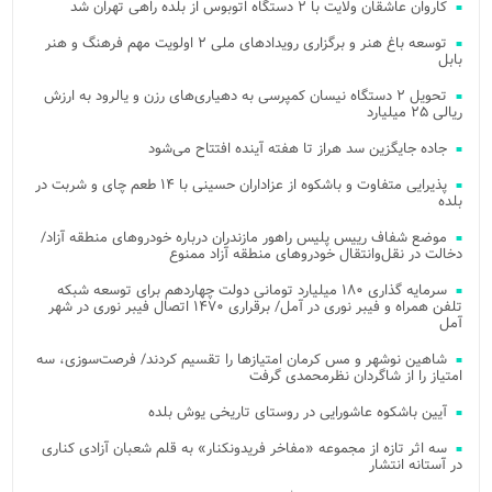
کاروان عاشقان ولایت با ۲ دستگاه اتوبوس از بلده راهی تهران شد
توسعه باغ هنر و برگزاری رویدادهای ملی ۲ اولویت مهم فرهنگ و هنر
بابل
تحویل ۲ دستگاه نیسان کمپرسی به دهیاری‌های رزن و یالرود به ارزش
ریالی ۲۵ میلیارد
جاده جایگزین سد هراز تا هفته آینده افتتاح می‌شود
پذیرایی متفاوت و باشکوه از عزاداران حسینی با ۱۴ طعم چای و شربت در
بلده
موضع شفاف رییس پلیس راهور مازندران درباره خودروهای منطقه آزاد/
دخالت در نقل‌وانتقال خودروهای منطقه آزاد ممنوع
سرمایه گذاری ۱۸۰ میلیارد تومانی دولت چهاردهم برای توسعه شبکه
تلفن همراه و فیبر نوری در آمل/ برقراری ۱۴۷۰ اتصال فیبر نوری در شهر
آمل
شاهین نوشهر و مس کرمان امتیازها را تقسیم کردند/ فرصت‌سوزی، سه
امتیاز را از شاگردان نظرمحمدی گرفت
آیین باشکوه عاشورایی در روستای تاریخی یوش بلده
سه اثر تازه از مجموعه «مفاخر فریدونکنار» به قلم شعبان آزادی کناری
در آستانه انتشار