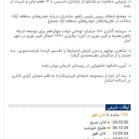
پذیرایی متفاوت و باشکوه از عزاداران حسینی با ۱۴ طعم چای و شربت در
بلده
موضع شفاف رییس پلیس راهور مازندران درباره خودروهای منطقه آزاد/
دخالت در نقل‌وانتقال خودروهای منطقه آزاد ممنوع
سرمایه گذاری ۱۸۰ میلیارد تومانی دولت چهاردهم برای توسعه شبکه
تلفن همراه و فیبر نوری در آمل/ برقراری ۱۴۷۰ اتصال فیبر نوری در شهر
آمل
شاهین نوشهر و مس کرمان امتیازها را تقسیم کردند/ فرصت‌سوزی، سه
امتیاز را از شاگردان نظرمحمدی گرفت
آیین باشکوه عاشورایی در روستای تاریخی یوش بلده
سه اثر تازه از مجموعه «مفاخر فریدونکنار» به قلم شعبان آزادی کناری
در آستانه انتشار
اوقات شرعی
51
:
1
مانده تا
اذان ظهر
04:33:50
اذان صبح
06:10:28
طلوع خورشید
13:03:54
اذان ظهر