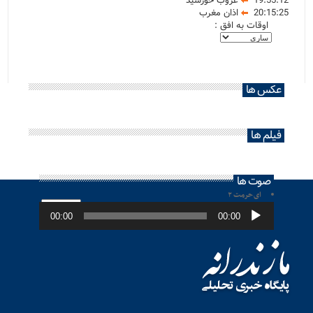
19:55:12
غروب خورشید
20:15:25
اذان مغرب
اوقات به افق :
عکس ها
فیلم ها
صوت ها
ای حرمت ۲
پخش‌کننده
صوت
00:00
00:00