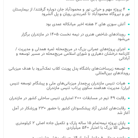
۴ پروژه مهم و حیاتی نور و محمودآباد جان دوباره گرفتند/ از بیمارستان
نور و نیروگاه محمودآباد تا کمربندی رویان و پل آلشرود
آتش‌ سوزی‌ های ۲ هفته اخیر میانکاله عمدی بود
رویدادهای شاخص هنری در نیمه نخست ۱۴۰۵ در مازندران برگزار
می‌شود
اجرای پروژه‌های عمرانی بزرگ در مریج‌محله ثمره همدلی و مدیریت /
کارنامه درخشان دهیاری و شورای اسلامی مریج‌محله در مسیر توسعه و
آبادانی
توسعه زیرساخت‌های باشگاه پدل پوینت کلاب نمک‌آبرود با هدف میزبانی
رویدادهای بین‌المللی
هیات تنیس مازندران پرچمدار میزبانی‌های ملی و پیشگام توسعه تنیس
ایران/ مدیریت هدفمند سکوی پرتاب تنیس مازندران
رقابت ۴۹ تیم در مسابقات ۲۰۰ امتیازی تنیس ساحلی کشور در مازندران
رقابت‌های کشتی آزاد پیشکسوتان کشور با حضور ۲۳۰ ورزشکار در آمل
آغاز شد
پایان پروژه نیمه‌تمام ۱۵ ساله پارک و تکمیل جاده اصلی ۲ کیلومتری
وسطی کلا بزرگ با اعتبار ۵۴۰ میلیاردی
بازدید میدانی فرماندار آمل از ۱۴ روستای بخش دشت‌سر در