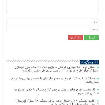
اخبار برگزیده
اعطای وام ۵۰۰ میلیون تومانی با بازپرداخت ۲۰ ساله برای نوسازی
منازل/ اجرای طرح هادی در ۲۲ روستای نور طی یکسال گذشته
مسابقات کراسفیت نوجوانان دختر مازندران با معرفی برترین‌ها در نور
پایان یافت
فاز نخست طرح هادی روستای چماز کلا چمستان با حضور مسئولان
استانی کلید خورد
رقابت نفسگیر ۲۰ ورزشکار حرفه ای در باشگاه RX بابل/ قهرمانان
کراسفیت شهرستان بابل مشخص شدند