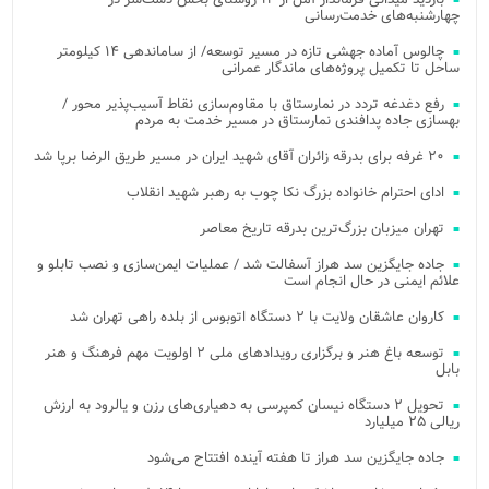
چهارشنبه‌های خدمت‌رسانی
چالوس آماده جهشی تازه در مسیر توسعه/ از ساماندهی ۱۴ کیلومتر
ساحل تا تکمیل پروژه‌های ماندگار عمرانی
رفع دغدغه تردد در نمارستاق با مقاوم‌سازی نقاط آسیب‌پذیر محور /
بهسازی جاده پدافندی نمارستاق در مسیر خدمت به مردم
۲۰ غرفه برای بدرقه زائران آقای شهید ایران در مسیر طریق الرضا برپا شد
ادای احترام خانواده بزرگ نکا چوب به رهبر شهید انقلاب
تهران میزبان بزرگ‌ترین بدرقه تاریخ معاصر
جاده جایگزین سد هراز آسفالت شد / عملیات ایمن‌سازی و نصب تابلو و
علائم ایمنی در حال انجام است
کاروان عاشقان ولایت با ۲ دستگاه اتوبوس از بلده راهی تهران شد
توسعه باغ هنر و برگزاری رویدادهای ملی ۲ اولویت مهم فرهنگ و هنر
بابل
تحویل ۲ دستگاه نیسان کمپرسی به دهیاری‌های رزن و یالرود به ارزش
ریالی ۲۵ میلیارد
جاده جایگزین سد هراز تا هفته آینده افتتاح می‌شود