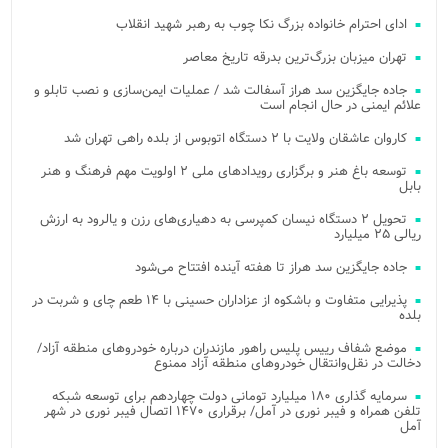
ادای احترام خانواده بزرگ نکا چوب به رهبر شهید انقلاب
تهران میزبان بزرگ‌ترین بدرقه تاریخ معاصر
جاده جایگزین سد هراز آسفالت شد / عملیات ایمن‌سازی و نصب تابلو و
علائم ایمنی در حال انجام است
کاروان عاشقان ولایت با ۲ دستگاه اتوبوس از بلده راهی تهران شد
توسعه باغ هنر و برگزاری رویدادهای ملی ۲ اولویت مهم فرهنگ و هنر
بابل
تحویل ۲ دستگاه نیسان کمپرسی به دهیاری‌های رزن و یالرود به ارزش
ریالی ۲۵ میلیارد
جاده جایگزین سد هراز تا هفته آینده افتتاح می‌شود
پذیرایی متفاوت و باشکوه از عزاداران حسینی با ۱۴ طعم چای و شربت در
بلده
موضع شفاف رییس پلیس راهور مازندران درباره خودروهای منطقه آزاد/
دخالت در نقل‌وانتقال خودروهای منطقه آزاد ممنوع
سرمایه گذاری ۱۸۰ میلیارد تومانی دولت چهاردهم برای توسعه شبکه
تلفن همراه و فیبر نوری در آمل/ برقراری ۱۴۷۰ اتصال فیبر نوری در شهر
آمل