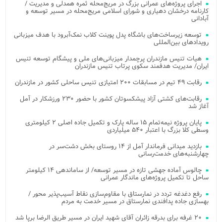
اجرای پروژه‌های عمرانی بزرگ در مریج‌محله ثمره همدلی و مدیریت /
کارنامه درخشان دهیاری و شورای اسلامی مریج‌محله در مسیر توسعه و
آبادانی
توسعه زیرساخت‌های باشگاه پدل پوینت کلاب نمک‌آبرود با هدف میزبانی
رویدادهای بین‌المللی
هیات تنیس مازندران پرچمدار میزبانی‌های ملی و پیشگام توسعه تنیس
ایران/ مدیریت هدفمند سکوی پرتاب تنیس مازندران
رقابت ۴۹ تیم در مسابقات ۲۰۰ امتیازی تنیس ساحلی کشور در مازندران
رقابت‌های کشتی آزاد پیشکسوتان کشور با حضور ۲۳۰ ورزشکار در آمل
آغاز شد
پایان پروژه نیمه‌تمام ۱۵ ساله پارک و تکمیل جاده اصلی ۲ کیلومتری
وسطی کلا بزرگ با اعتبار ۵۴۰ میلیاردی
بازدید میدانی فرماندار آمل از ۱۴ روستای بخش دشت‌سر در
چهارشنبه‌های خدمت‌رسانی
چالوس آماده جهشی تازه در مسیر توسعه/ از ساماندهی ۱۴ کیلومتر
ساحل تا تکمیل پروژه‌های ماندگار عمرانی
رفع دغدغه تردد در نمارستاق با مقاوم‌سازی نقاط آسیب‌پذیر محور /
بهسازی جاده پدافندی نمارستاق در مسیر خدمت به مردم
۲۰ غرفه برای بدرقه زائران آقای شهید ایران در مسیر طریق الرضا برپا شد