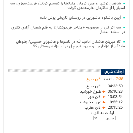
شاهین نوشهر و مس کرمان امتیازها را تقسیم کردند/ فرصت‌سوزی، سه
امتیاز را از شاگردان نظرمحمدی گرفت
آیین باشکوه عاشورایی در روستای تاریخی یوش بلده
سه اثر تازه از مجموعه «مفاخر فریدونکنار» به قلم شعبان آزادی کناری
در آستانه انتشار
کلا میزبان عاشقان اباعبدالله در تاسوعا و عاشورای حسینی/ جلوه‌ای
ماندگار از عزاداری مردم روستای چل در امامزاده روستای کلا
اوقات شرعی
38
:
7
مانده تا
اذان صبح
04:33:50
اذان صبح
06:10:28
طلوع خورشید
13:03:54
اذان ظهر
19:55:12
غروب خورشید
20:15:25
اذان مغرب
اوقات به افق :