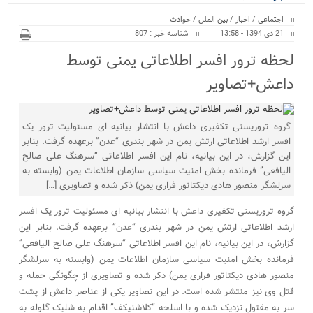
ویژه
اجتماعی
/
اخبار
/
بین الملل
/
حوادث
21 دی 1394 - 13:58
شناسه خبر : 807
لحظه ترور افسر اطلاعاتی یمنی توسط
داعش+تصاویر
گروه تروریستی تکفیری داعش با انتشار بیانیه ای مسئولیت ترور یک
افسر ارشد اطلاعاتی ارتش یمن در شهر بندری “عدن” برعهده گرفت. بنابر
این گزارش، در این بیانیه، نام این افسر اطلاعاتی “سرهنگ علی صالح
الیافعی” فرمانده بخش امنیت سیاسی سازمان اطلاعات یمن (وابسته به
سرلشگر منصور هادی دیکتاتور فراری یمن) ذکر شده و تصاویری […]
گروه تروریستی تکفیری داعش با انتشار بیانیه ای مسئولیت ترور یک افسر
ارشد اطلاعاتی ارتش یمن در شهر بندری “عدن” برعهده گرفت. بنابر این
گزارش، در این بیانیه، نام این افسر اطلاعاتی “سرهنگ علی صالح الیافعی”
فرمانده بخش امنیت سیاسی سازمان اطلاعات یمن (وابسته به سرلشگر
منصور هادی دیکتاتور فراری یمن) ذکر شده و تصاویری از چگونگی حمله و
قتل وی نیز منتشر شده است. در این تصاویر یکی از عناصر داعش از پشت
سر به مقتول نزدیک شده و با اسلحه “کلاشنیکف” اقدام به شلیک گلوله به