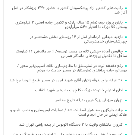
رقابت‌های کشتی آزاد پیشکسوتان کشور با حضور ۲۳۰ ورزشکار در آمل
آغاز شد
پایان پروژه نیمه‌تمام ۱۵ ساله پارک و تکمیل جاده اصلی ۲ کیلومتری
وسطی کلا بزرگ با اعتبار ۵۴۰ میلیاردی
بازدید میدانی فرماندار آمل از ۱۴ روستای بخش دشت‌سر در
چهارشنبه‌های خدمت‌رسانی
چالوس آماده جهشی تازه در مسیر توسعه/ از ساماندهی ۱۴ کیلومتر
ساحل تا تکمیل پروژه‌های ماندگار عمرانی
رفع دغدغه تردد در نمارستاق با مقاوم‌سازی نقاط آسیب‌پذیر محور /
بهسازی جاده پدافندی نمارستاق در مسیر خدمت به مردم
۲۰ غرفه برای بدرقه زائران آقای شهید ایران در مسیر طریق الرضا برپا شد
ادای احترام خانواده بزرگ نکا چوب به رهبر شهید انقلاب
تهران میزبان بزرگ‌ترین بدرقه تاریخ معاصر
جاده جایگزین سد هراز آسفالت شد / عملیات ایمن‌سازی و نصب تابلو و
علائم ایمنی در حال انجام است
کاروان عاشقان ولایت با ۲ دستگاه اتوبوس از بلده راهی تهران شد
توسعه باغ هنر و برگزاری رویدادهای ملی ۲ اولویت مهم فرهنگ و هنر