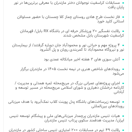
مسابقات کراسفیت نوجوانان دختر مازندران با معرفی برترین‌ها در نور
پایان یافت
فاز نخست طرح هادی روستای چماز کلا چمستان با حضور مسئولان
استانی کلید خورد
رقابت نفسگیر ۲۰ ورزشکار حرفه ای در باشگاه RX بابل/ قهرمانان
کراسفیت شهرستان بابل مشخص شدند
۴ پروژه مهم و حیاتی نور و محمودآباد جان دوباره گرفتند/ از بیمارستان
نور و نیروگاه محمودآباد تا کمربندی رویان و پل آلشرود
آتش‌ سوزی‌ های ۲ هفته اخیر میانکاله عمدی بود
رویدادهای شاخص هنری در نیمه نخست ۱۴۰۵ در مازندران برگزار
می‌شود
اجرای پروژه‌های عمرانی بزرگ در مریج‌محله ثمره همدلی و مدیریت /
کارنامه درخشان دهیاری و شورای اسلامی مریج‌محله در مسیر توسعه و
آبادانی
توسعه زیرساخت‌های باشگاه پدل پوینت کلاب نمک‌آبرود با هدف میزبانی
رویدادهای بین‌المللی
هیات تنیس مازندران پرچمدار میزبانی‌های ملی و پیشگام توسعه تنیس
ایران/ مدیریت هدفمند سکوی پرتاب تنیس مازندران
رقابت ۴۹ تیم در مسابقات ۲۰۰ امتیازی تنیس ساحلی کشور در مازندران