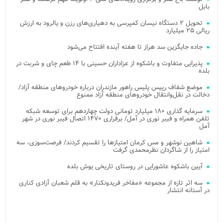
بابل
تحویل ۲ دستگاه نیسان کمپرسی به دهیاری‌های رزن و یالرود به ارزش
ریالی ۲۵ میلیارد
جاده جایگزین سد هراز تا هفته آینده افتتاح می‌شود
پذیرایی متفاوت و باشکوه از عزاداران حسینی با ۱۴ طعم چای و شربت در
بلده
موضع شفاف رییس پلیس راهور مازندران درباره خودروهای منطقه آزاد/
دخالت در نقل‌وانتقال خودروهای منطقه آزاد ممنوع
سرمایه گذاری ۱۸۰ میلیارد تومانی دولت چهاردهم برای توسعه شبکه
تلفن همراه و فیبر نوری در آمل/ برقراری ۱۴۷۰ اتصال فیبر نوری در شهر
آمل
شاهین نوشهر و مس کرمان امتیازها را تقسیم کردند/ فرصت‌سوزی، سه
امتیاز را از شاگردان نظرمحمدی گرفت
آیین باشکوه عاشورایی در روستای تاریخی یوش بلده
سه اثر تازه از مجموعه «مفاخر فریدونکنار» به قلم شعبان آزادی کناری
در آستانه انتشار