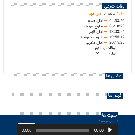
اوقات شرعی
17
:
1
مانده تا
اذان ظهر
04:33:50
اذان صبح
06:10:28
طلوع خورشید
13:03:54
اذان ظهر
19:55:12
غروب خورشید
20:15:25
اذان مغرب
اوقات به افق :
عکس ها
فیلم ها
صوت ها
ای حرمت ۲
پخش‌کننده
صوت
00:00
00:00