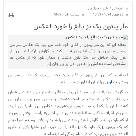
ویژه
اجتماعی
/
اخبار
/
سرگرمی
26 بهمن 1394 - 18:33
شناسه خبر : 5679
مار پیتون یک بز بالغ را خورد +عکس
لحظه ای که این مار پیتون از غذای خود لذت می برد، یک عکاس سر می
رسد و تصاویری را از آن اتفاق تهیه می کند. به گزارش بارکرافت، این مار
غول پیکر حداقل سه متر طول داشت و همان طور که از عکس ها
مشخص است دهانش را به دور بدن بز بی جان […]
لحظه ای که این مار پیتون از غذای خود لذت می برد، یک عکاس سر می
رسد و
تصاویر
ی را از آن اتفاق تهیه می کند.
به گزارش بارکرافت، این مار غول پیکر حداقل سه متر طول داشت و همان
طور که از عکس ها مشخص است دهانش را به دور بدن
بز
بی جان می
کشد تا آن را یکجا ببلعد. «رونی چودهوری» عکاس این ماجرا می گوید:
«من در اطراف جنگل محافظت شده ی «سوناخالی» راه می رفتم و پس از
اینکه وارد روستای گارخوتا شدم صداهایی را شنیدم. وقتی رسیدم آنجا دیدم
که یک پیتون
بز
رگ دارد یک
بز
بالغ را می خورد. این ماجرا یکی از خارق
العاده ترین چیزی بود که در تمام زندگی ام دیده ام.»