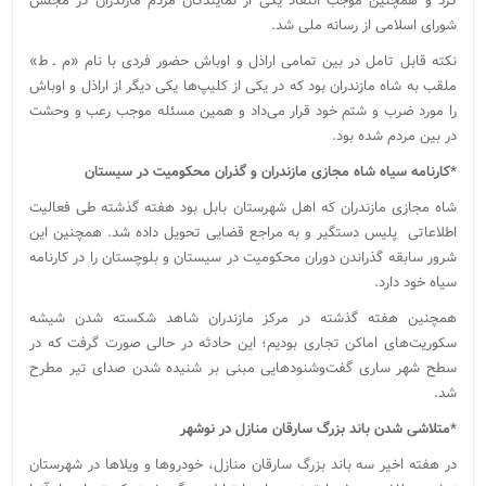
کرد و همچنین موجب انتقاد یکی از نمایندگان مردم مازندران در مجلس
شورای اسلامی از رسانه ملی شد.
نکته قابل تامل در بین تمامی اراذل و اوباش حضور فردی با نام «م ـ ط»
ملقب به شاه مازندران بود که در یکی از کلیپ‌ها یکی دیگر از اراذل و اوباش
را مورد ضرب و شتم خود قرار می‌داد و همین مسئله موجب رعب و وحشت
در بین مردم شده بود.
*کارنامه سیاه شاه مجازی مازندران و گذران محکومیت در سیستان
شاه مجازی مازندران که اهل شهرستان بابل بود هفته گذشته طی فعالیت
اطلاعاتی پلیس دستگیر و به مراجع قضایی تحویل داده شد. همچنین این
شرور سابقه گذراندن دوران محکومیت در سیستان و بلوچستان را در کارنامه
سیاه خود دارد.
همچنین هفته گذشته در مرکز مازندران شاهد شکسته شدن شیشه‌
سکوریت‌های اماکن تجاری بودیم؛ این حادثه در حالی صورت گرفت که در
سطح شهر ساری گفت‌وشنودهایی مبنی بر شنیده شدن صدای تیر مطرح
شد.
*متلاشی شدن باند بزرگ سارقان منازل در نوشهر
در هفته اخیر سه باند بزرگ سارقان منازل، خودروها و ویلاها در شهرستان