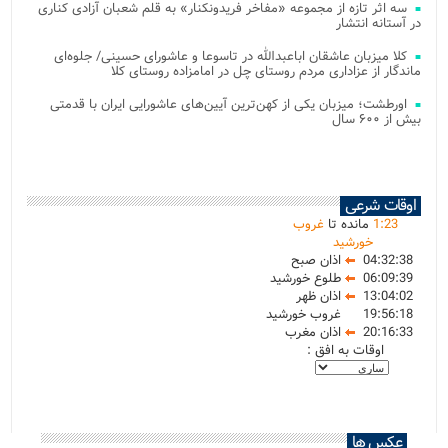
سه اثر تازه از مجموعه «مفاخر فریدونکنار» به قلم شعبان آزادی کناری
در آستانه انتشار
کلا میزبان عاشقان اباعبدالله در تاسوعا و عاشورای حسینی/ جلوه‌ای
ماندگار از عزاداری مردم روستای چل در امامزاده روستای کلا
اورطشت؛ میزبان یکی از کهن‌ترین آیین‌های عاشورایی ایران با قدمتی
بیش از ۶۰۰ سال
اوقات شرعی
23
:
1
مانده تا
غروب
خورشید
04:32:38
اذان صبح
06:09:39
طلوع خورشید
13:04:02
اذان ظهر
19:56:18
غروب خورشید
20:16:33
اذان مغرب
اوقات به افق :
عکس ها