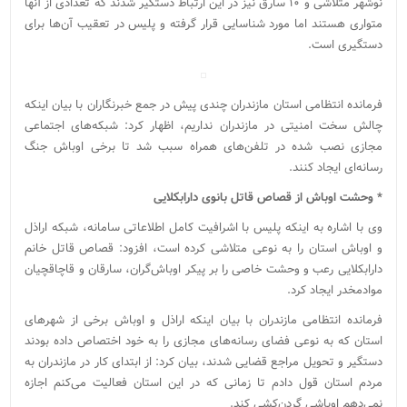
نوشهر متلاشی و ۱۰ سارق نیز در این ارتباط دستگیر شدند که تعدادی از آنها
متواری هستند اما مورد شناسایی قرار گرفته و پلیس در تعقیب آن‌ها برای
دستگیری است.
فرمانده انتظامی استان مازندران چندی پیش در جمع خبرنگاران با بیان اینکه
چالش سخت امنیتی در مازندران نداریم، اظهار کرد: شبکه‌های اجتماعی
مجازی نصب شده در تلفن‌های همراه سبب شد تا برخی اوباش جنگ
رسانه‌ای ایجاد کنند.
* وحشت اوباش‌ از قصاص قاتل بانوی دارابکلایی
وی با اشاره به اینکه پلیس با اشرافیت کامل اطلاعاتی سامانه، شبکه اراذل
و اوباش استان را به نوعی متلاشی کرده است، افزود: قصاص قاتل خانم
دارابکلایی رعب و وحشت خاصی را بر پیکر اوباش‌گران، سارقان و قاچاقچیان
موادمخدر ایجاد کرد.
فرمانده انتظامی مازندران با بیان اینکه اراذل و اوباش برخی از شهرهای
استان که به نوعی فضای رسانه‌های مجازی را به خود اختصاص داده بودند
دستگیر و تحویل مراجع قضایی شدند، بیان کرد: از ابتدای کار در مازندران به
مردم استان قول دادم تا زمانی که در این استان فعالیت می‌کنم اجازه
نمی‌دهم اوباشی گردن‌کشی کند.