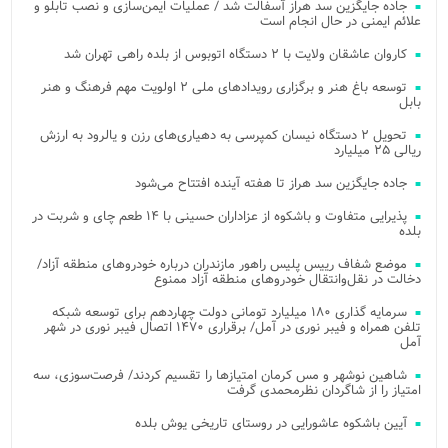
جاده جایگزین سد هراز آسفالت شد / عملیات ایمن‌سازی و نصب تابلو و
علائم ایمنی در حال انجام است
کاروان عاشقان ولایت با ۲ دستگاه اتوبوس از بلده راهی تهران شد
توسعه باغ هنر و برگزاری رویدادهای ملی ۲ اولویت مهم فرهنگ و هنر
بابل
تحویل ۲ دستگاه نیسان کمپرسی به دهیاری‌های رزن و یالرود به ارزش
ریالی ۲۵ میلیارد
جاده جایگزین سد هراز تا هفته آینده افتتاح می‌شود
پذیرایی متفاوت و باشکوه از عزاداران حسینی با ۱۴ طعم چای و شربت در
بلده
موضع شفاف رییس پلیس راهور مازندران درباره خودروهای منطقه آزاد/
دخالت در نقل‌وانتقال خودروهای منطقه آزاد ممنوع
سرمایه گذاری ۱۸۰ میلیارد تومانی دولت چهاردهم برای توسعه شبکه
تلفن همراه و فیبر نوری در آمل/ برقراری ۱۴۷۰ اتصال فیبر نوری در شهر
آمل
شاهین نوشهر و مس کرمان امتیازها را تقسیم کردند/ فرصت‌سوزی، سه
امتیاز را از شاگردان نظرمحمدی گرفت
آیین باشکوه عاشورایی در روستای تاریخی یوش بلده