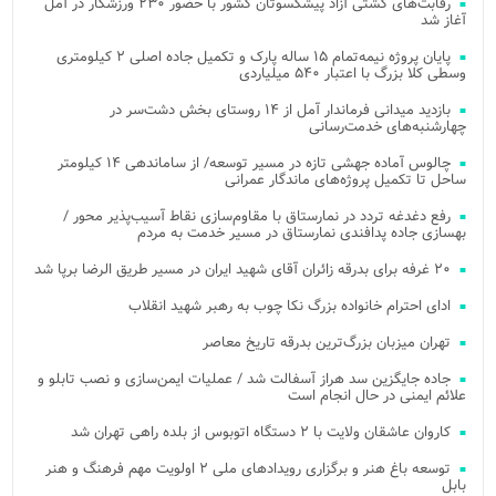
رقابت‌های کشتی آزاد پیشکسوتان کشور با حضور ۲۳۰ ورزشکار در آمل
آغاز شد
پایان پروژه نیمه‌تمام ۱۵ ساله پارک و تکمیل جاده اصلی ۲ کیلومتری
وسطی کلا بزرگ با اعتبار ۵۴۰ میلیاردی
بازدید میدانی فرماندار آمل از ۱۴ روستای بخش دشت‌سر در
چهارشنبه‌های خدمت‌رسانی
چالوس آماده جهشی تازه در مسیر توسعه/ از ساماندهی ۱۴ کیلومتر
ساحل تا تکمیل پروژه‌های ماندگار عمرانی
رفع دغدغه تردد در نمارستاق با مقاوم‌سازی نقاط آسیب‌پذیر محور /
بهسازی جاده پدافندی نمارستاق در مسیر خدمت به مردم
۲۰ غرفه برای بدرقه زائران آقای شهید ایران در مسیر طریق الرضا برپا شد
ادای احترام خانواده بزرگ نکا چوب به رهبر شهید انقلاب
تهران میزبان بزرگ‌ترین بدرقه تاریخ معاصر
جاده جایگزین سد هراز آسفالت شد / عملیات ایمن‌سازی و نصب تابلو و
علائم ایمنی در حال انجام است
کاروان عاشقان ولایت با ۲ دستگاه اتوبوس از بلده راهی تهران شد
توسعه باغ هنر و برگزاری رویدادهای ملی ۲ اولویت مهم فرهنگ و هنر
بابل