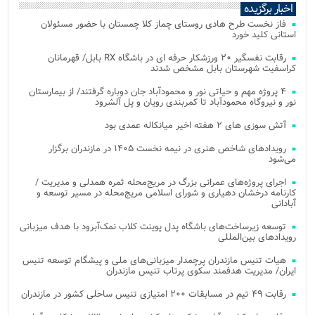
اخبار برگزیده
فاز نخست طرح هادی روستای چماز کلا چمستان با حضور مسئولان
استانی کلید خورد
رقابت نفسگیر ۲۰ ورزشکار حرفه ای در باشگاه RX بابل/ قهرمانان
کراسفیت شهرستان بابل مشخص شدند
۴ پروژه مهم و حیاتی نور و محمودآباد جان دوباره گرفتند/ از بیمارستان
نور و نیروگاه محمودآباد تا کمربندی رویان و پل آلشرود
آتش‌ سوزی‌ های ۲ هفته اخیر میانکاله عمدی بود
رویدادهای شاخص هنری در نیمه نخست ۱۴۰۵ در مازندران برگزار
می‌شود
اجرای پروژه‌های عمرانی بزرگ در مریج‌محله ثمره همدلی و مدیریت /
کارنامه درخشان دهیاری و شورای اسلامی مریج‌محله در مسیر توسعه و
آبادانی
توسعه زیرساخت‌های باشگاه پدل پوینت کلاب نمک‌آبرود با هدف میزبانی
رویدادهای بین‌المللی
هیات تنیس مازندران پرچمدار میزبانی‌های ملی و پیشگام توسعه تنیس
ایران/ مدیریت هدفمند سکوی پرتاب تنیس مازندران
رقابت ۴۹ تیم در مسابقات ۲۰۰ امتیازی تنیس ساحلی کشور در مازندران