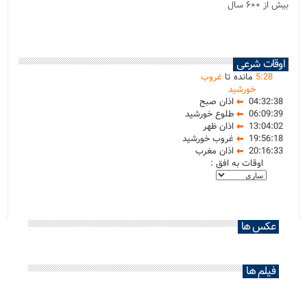
بیش از ۶۰۰ سال
اوقات شرعی
28
:
5
مانده تا
غروب
خورشید
04:32:38
اذان صبح
06:09:39
طلوع خورشید
13:04:02
اذان ظهر
19:56:18
غروب خورشید
20:16:33
اذان مغرب
اوقات به افق :
عکس ها
فیلم ها