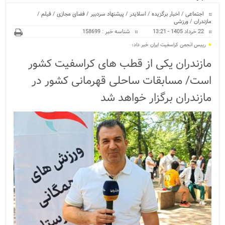
ویژه
اجتماعی
/
اخبار برگزیده
/
اسلایدر
/
پیشنهاد سردبیر
/
فضای مجازی
/
فیلم
/
مازندران
/
ورزشی
22 خرداد 1405 - 13:21
شناسه خبر : 158699
رییس انجمن کراسفیت ایران خبر داد؛
مازندران یکی از قطب های کراسفیت کشور
است/ مسابقات ساحلی قهرمانی کشور در
مازندران برگزار خواهد شد