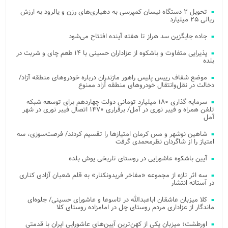
تحویل ۲ دستگاه نیسان کمپرسی به دهیاری‌های رزن و یالرود به ارزش
ریالی ۲۵ میلیارد
جاده جایگزین سد هراز تا هفته آینده افتتاح می‌شود
پذیرایی متفاوت و باشکوه از عزاداران حسینی با ۱۴ طعم چای و شربت در
بلده
موضع شفاف رییس پلیس راهور مازندران درباره خودروهای منطقه آزاد/
دخالت در نقل‌وانتقال خودروهای منطقه آزاد ممنوع
سرمایه گذاری ۱۸۰ میلیارد تومانی دولت چهاردهم برای توسعه شبکه
تلفن همراه و فیبر نوری در آمل/ برقراری ۱۴۷۰ اتصال فیبر نوری در شهر
آمل
شاهین نوشهر و مس کرمان امتیازها را تقسیم کردند/ فرصت‌سوزی، سه
امتیاز را از شاگردان نظرمحمدی گرفت
آیین باشکوه عاشورایی در روستای تاریخی یوش بلده
سه اثر تازه از مجموعه «مفاخر فریدونکنار» به قلم شعبان آزادی کناری
در آستانه انتشار
کلا میزبان عاشقان اباعبدالله در تاسوعا و عاشورای حسینی/ جلوه‌ای
ماندگار از عزاداری مردم روستای چل در امامزاده روستای کلا
اورطشت؛ میزبان یکی از کهن‌ترین آیین‌های عاشورایی ایران با قدمتی