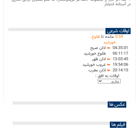
در آستانه انتشار
اوقات شرعی
59
:
0
مانده تا
طلوع
خورشید
04:35:01
اذان صبح
06:11:17
طلوع خورشید
13:03:45
اذان ظهر
19:54:06
غروب خورشید
20:14:15
اذان مغرب
اوقات به افق :
عکس ها
فیلم ها