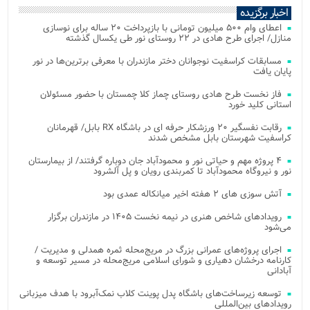
اخبار برگزیده
اعطای وام ۵۰۰ میلیون تومانی با بازپرداخت ۲۰ ساله برای نوسازی
منازل/ اجرای طرح هادی در ۲۲ روستای نور طی یکسال گذشته
مسابقات کراسفیت نوجوانان دختر مازندران با معرفی برترین‌ها در نور
پایان یافت
فاز نخست طرح هادی روستای چماز کلا چمستان با حضور مسئولان
استانی کلید خورد
رقابت نفسگیر ۲۰ ورزشکار حرفه ای در باشگاه RX بابل/ قهرمانان
کراسفیت شهرستان بابل مشخص شدند
۴ پروژه مهم و حیاتی نور و محمودآباد جان دوباره گرفتند/ از بیمارستان
نور و نیروگاه محمودآباد تا کمربندی رویان و پل آلشرود
آتش‌ سوزی‌ های ۲ هفته اخیر میانکاله عمدی بود
رویدادهای شاخص هنری در نیمه نخست ۱۴۰۵ در مازندران برگزار
می‌شود
اجرای پروژه‌های عمرانی بزرگ در مریج‌محله ثمره همدلی و مدیریت /
کارنامه درخشان دهیاری و شورای اسلامی مریج‌محله در مسیر توسعه و
آبادانی
توسعه زیرساخت‌های باشگاه پدل پوینت کلاب نمک‌آبرود با هدف میزبانی
رویدادهای بین‌المللی