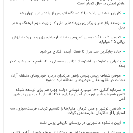
علائم ایمنی در حال انجام است
کاروان عاشقان ولایت با ۲ دستگاه اتوبوس از بلده راهی تهران شد
توسعه باغ هنر و برگزاری رویدادهای ملی ۲ اولویت مهم فرهنگ و هنر
بابل
تحویل ۲ دستگاه نیسان کمپرسی به دهیاری‌های رزن و یالرود به ارزش
ریالی ۲۵ میلیارد
جاده جایگزین سد هراز تا هفته آینده افتتاح می‌شود
پذیرایی متفاوت و باشکوه از عزاداران حسینی با ۱۴ طعم چای و شربت در
بلده
موضع شفاف رییس پلیس راهور مازندران درباره خودروهای منطقه آزاد/
دخالت در نقل‌وانتقال خودروهای منطقه آزاد ممنوع
سرمایه گذاری ۱۸۰ میلیارد تومانی دولت چهاردهم برای توسعه شبکه
تلفن همراه و فیبر نوری در آمل/ برقراری ۱۴۷۰ اتصال فیبر نوری در شهر
آمل
شاهین نوشهر و مس کرمان امتیازها را تقسیم کردند/ فرصت‌سوزی، سه
امتیاز را از شاگردان نظرمحمدی گرفت
آیین باشکوه عاشورایی در روستای تاریخی یوش بلده
سه اثر تازه از مجموعه «مفاخر فریدونکنار» به قلم شعبان آزادی کناری