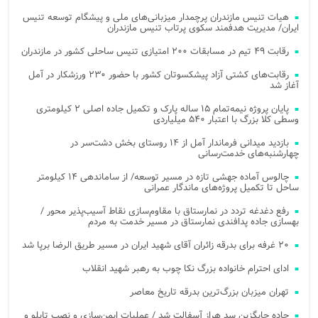
هیات تنیس مازندران پرچمدار میزبانی‌های ملی و پیشگام توسعه تنیس
ایران/ مدیریت هدفمند سکوی پرتاب تنیس مازندران
رقابت ۴۹ تیم در مسابقات ۲۰۰ امتیازی تنیس ساحلی کشور در مازندران
رقابت‌های کشتی آزاد پیشکسوتان کشور با حضور ۲۳۰ ورزشکار در آمل
آغاز شد
پایان پروژه نیمه‌تمام ۱۵ ساله پارک و تکمیل جاده اصلی ۲ کیلومتری
وسطی کلا بزرگ با اعتبار ۵۴۰ میلیاردی
بازدید میدانی فرماندار آمل از ۱۴ روستای بخش دشت‌سر در
چهارشنبه‌های خدمت‌رسانی
چالوس آماده جهشی تازه در مسیر توسعه/ از ساماندهی ۱۴ کیلومتر
ساحل تا تکمیل پروژه‌های ماندگار عمرانی
رفع دغدغه تردد در نمارستاق با مقاوم‌سازی نقاط آسیب‌پذیر محور /
بهسازی جاده پدافندی نمارستاق در مسیر خدمت به مردم
۲۰ غرفه برای بدرقه زائران آقای شهید ایران در مسیر طریق الرضا برپا شد
ادای احترام خانواده بزرگ نکا چوب به رهبر شهید انقلاب
تهران میزبان بزرگ‌ترین بدرقه تاریخ معاصر
جاده جایگزین سد هراز آسفالت شد / عملیات ایمن‌سازی و نصب تابلو و