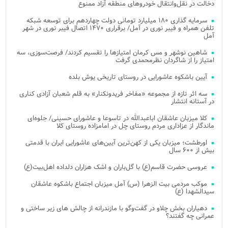
دخالت در نقل‌وانتقال خودروهای منطقه آزاد ممنوع
سرمایه گذاری ۱۸۰ میلیارد تومانی دولت چهاردهم برای توسعه شبکه
تلفن همراه و فیبر نوری در آمل/ برقراری ۱۴۷۰ اتصال فیبر نوری در شهر
آمل
شاهین نوشهر و مس کرمان امتیازها را تقسیم کردند/ فرصت‌سوزی، سه
امتیاز را از شاگردان نظرمحمدی گرفت
آیین باشکوه عاشورایی در روستای تاریخی یوش بلده
سه اثر تازه از مجموعه «مفاخر فریدونکنار» به قلم شعبان آزادی کناری
در آستانه انتشار
کلا میزبان عاشقان اباعبدالله در تاسوعا و عاشورای حسینی/ جلوه‌ای
ماندگار از عزاداری مردم روستای چل در امامزاده روستای کلا
اورطشت؛ میزبان یکی از کهن‌ترین آیین‌های عاشورایی ایران با قدمتی
بیش از ۶۰۰ سال
عروسی حضرت قاسم(ع) با گل‌باران و اشک هزاران دلداده اهل‌بیت(ع)
موکب مردمی بیت‌ الزهرا (س) آمل میزبان اجتماع باشکوه عاشقان
سیدالشهدا (ع)
دهیاران بخش چلاو در گفت‌وگو با مازندرانه از چالش های زیر ساختی و
عمرانی چه گفتند؟