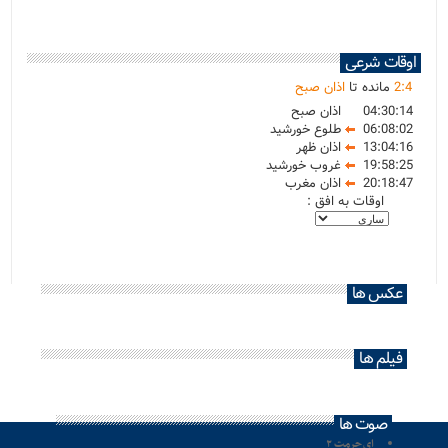
اوقات شرعی
4
:
2
مانده تا
اذان صبح
04:30:14
اذان صبح
06:08:02
طلوع خورشید
13:04:16
اذان ظهر
19:58:25
غروب خورشید
20:18:47
اذان مغرب
اوقات به افق :
عکس ها
فیلم ها
صوت ها
ای حرمت ۲