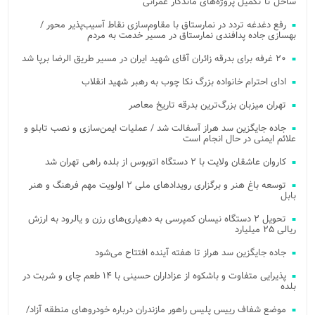
ساحل تا تکمیل پروژه‌های ماندگار عمرانی
رفع دغدغه تردد در نمارستاق با مقاوم‌سازی نقاط آسیب‌پذیر محور /
بهسازی جاده پدافندی نمارستاق در مسیر خدمت به مردم
۲۰ غرفه برای بدرقه زائران آقای شهید ایران در مسیر طریق الرضا برپا شد
ادای احترام خانواده بزرگ نکا چوب به رهبر شهید انقلاب
تهران میزبان بزرگ‌ترین بدرقه تاریخ معاصر
جاده جایگزین سد هراز آسفالت شد / عملیات ایمن‌سازی و نصب تابلو و
علائم ایمنی در حال انجام است
کاروان عاشقان ولایت با ۲ دستگاه اتوبوس از بلده راهی تهران شد
توسعه باغ هنر و برگزاری رویدادهای ملی ۲ اولویت مهم فرهنگ و هنر
بابل
تحویل ۲ دستگاه نیسان کمپرسی به دهیاری‌های رزن و یالرود به ارزش
ریالی ۲۵ میلیارد
جاده جایگزین سد هراز تا هفته آینده افتتاح می‌شود
پذیرایی متفاوت و باشکوه از عزاداران حسینی با ۱۴ طعم چای و شربت در
بلده
موضع شفاف رییس پلیس راهور مازندران درباره خودروهای منطقه آزاد/