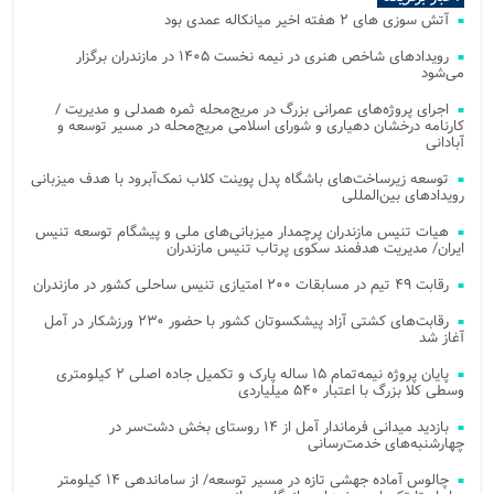
آتش‌ سوزی‌ های ۲ هفته اخیر میانکاله عمدی بود
رویدادهای شاخص هنری در نیمه نخست ۱۴۰۵ در مازندران برگزار
می‌شود
اجرای پروژه‌های عمرانی بزرگ در مریج‌محله ثمره همدلی و مدیریت /
کارنامه درخشان دهیاری و شورای اسلامی مریج‌محله در مسیر توسعه و
آبادانی
توسعه زیرساخت‌های باشگاه پدل پوینت کلاب نمک‌آبرود با هدف میزبانی
رویدادهای بین‌المللی
هیات تنیس مازندران پرچمدار میزبانی‌های ملی و پیشگام توسعه تنیس
ایران/ مدیریت هدفمند سکوی پرتاب تنیس مازندران
رقابت ۴۹ تیم در مسابقات ۲۰۰ امتیازی تنیس ساحلی کشور در مازندران
رقابت‌های کشتی آزاد پیشکسوتان کشور با حضور ۲۳۰ ورزشکار در آمل
آغاز شد
پایان پروژه نیمه‌تمام ۱۵ ساله پارک و تکمیل جاده اصلی ۲ کیلومتری
وسطی کلا بزرگ با اعتبار ۵۴۰ میلیاردی
بازدید میدانی فرماندار آمل از ۱۴ روستای بخش دشت‌سر در
چهارشنبه‌های خدمت‌رسانی
چالوس آماده جهشی تازه در مسیر توسعه/ از ساماندهی ۱۴ کیلومتر