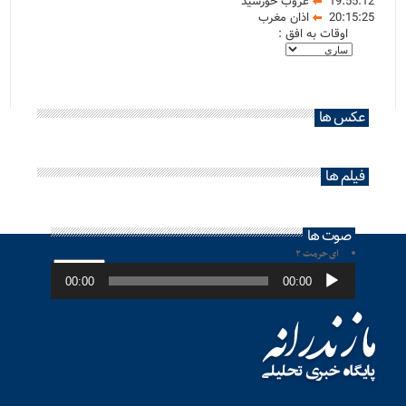
19:55:12
غروب خورشید
20:15:25
اذان مغرب
اوقات به افق :
عکس ها
فیلم ها
صوت ها
ای حرمت ۲
پخش‌کننده
صوت
00:00
00:00