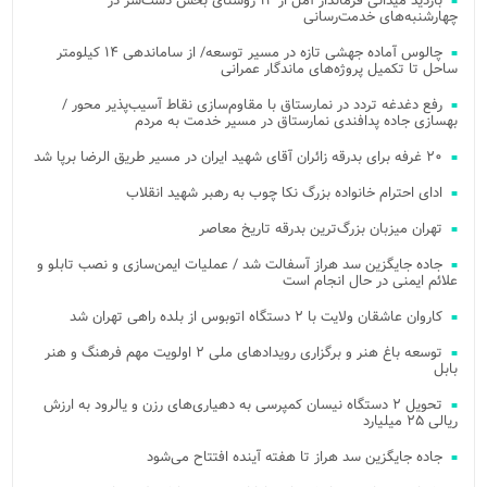
بازدید میدانی فرماندار آمل از ۱۴ روستای بخش دشت‌سر در
چهارشنبه‌های خدمت‌رسانی
چالوس آماده جهشی تازه در مسیر توسعه/ از ساماندهی ۱۴ کیلومتر
ساحل تا تکمیل پروژه‌های ماندگار عمرانی
رفع دغدغه تردد در نمارستاق با مقاوم‌سازی نقاط آسیب‌پذیر محور /
بهسازی جاده پدافندی نمارستاق در مسیر خدمت به مردم
۲۰ غرفه برای بدرقه زائران آقای شهید ایران در مسیر طریق الرضا برپا شد
ادای احترام خانواده بزرگ نکا چوب به رهبر شهید انقلاب
تهران میزبان بزرگ‌ترین بدرقه تاریخ معاصر
جاده جایگزین سد هراز آسفالت شد / عملیات ایمن‌سازی و نصب تابلو و
علائم ایمنی در حال انجام است
کاروان عاشقان ولایت با ۲ دستگاه اتوبوس از بلده راهی تهران شد
توسعه باغ هنر و برگزاری رویدادهای ملی ۲ اولویت مهم فرهنگ و هنر
بابل
تحویل ۲ دستگاه نیسان کمپرسی به دهیاری‌های رزن و یالرود به ارزش
ریالی ۲۵ میلیارد
جاده جایگزین سد هراز تا هفته آینده افتتاح می‌شود