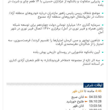
پذیرایی متفاوت و باشکوه از عزاداران حسینی با ۱۴ طعم چای و شربت در
بلده
موضع شفاف رییس پلیس راهور مازندران درباره خودروهای منطقه آزاد/
دخالت در نقل‌وانتقال خودروهای منطقه آزاد ممنوع
سرمایه گذاری ۱۸۰ میلیارد تومانی دولت چهاردهم برای توسعه شبکه
تلفن همراه و فیبر نوری در آمل/ برقراری ۱۴۷۰ اتصال فیبر نوری در شهر
آمل
شاهین نوشهر و مس کرمان امتیازها را تقسیم کردند/ فرصت‌سوزی، سه
امتیاز را از شاگردان نظرمحمدی گرفت
آیین باشکوه عاشورایی در روستای تاریخی یوش بلده
سه اثر تازه از مجموعه «مفاخر فریدونکنار» به قلم شعبان آزادی کناری
در آستانه انتشار
اوقات شرعی
46
:
4
مانده تا
اذان ظهر
04:33:50
اذان صبح
06:10:28
طلوع خورشید
13:03:54
اذان ظهر