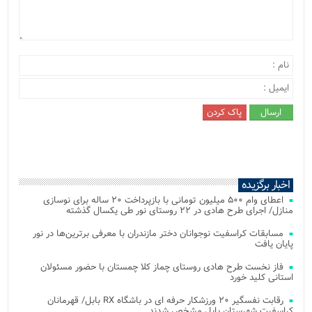
اخبار برگزیده
اعطای وام ۵۰۰ میلیون تومانی با بازپرداخت ۲۰ ساله برای نوسازی
منازل/ اجرای طرح هادی در ۲۲ روستای نور طی یکسال گذشته
مسابقات کراسفیت نوجوانان دختر مازندران با معرفی برترین‌ها در نور
پایان یافت
فاز نخست طرح هادی روستای چماز کلا چمستان با حضور مسئولان
استانی کلید خورد
رقابت نفسگیر ۲۰ ورزشکار حرفه ای در باشگاه RX بابل/ قهرمانان
کراسفیت شهرستان بابل مشخص شدند