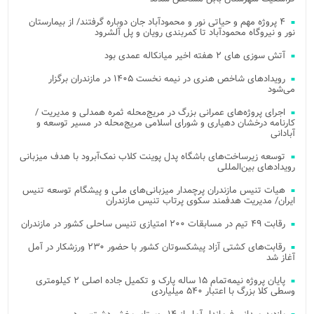
۴ پروژه مهم و حیاتی نور و محمودآباد جان دوباره گرفتند/ از بیمارستان
نور و نیروگاه محمودآباد تا کمربندی رویان و پل آلشرود
آتش‌ سوزی‌ های ۲ هفته اخیر میانکاله عمدی بود
رویدادهای شاخص هنری در نیمه نخست ۱۴۰۵ در مازندران برگزار
می‌شود
اجرای پروژه‌های عمرانی بزرگ در مریج‌محله ثمره همدلی و مدیریت /
کارنامه درخشان دهیاری و شورای اسلامی مریج‌محله در مسیر توسعه و
آبادانی
توسعه زیرساخت‌های باشگاه پدل پوینت کلاب نمک‌آبرود با هدف میزبانی
رویدادهای بین‌المللی
هیات تنیس مازندران پرچمدار میزبانی‌های ملی و پیشگام توسعه تنیس
ایران/ مدیریت هدفمند سکوی پرتاب تنیس مازندران
رقابت ۴۹ تیم در مسابقات ۲۰۰ امتیازی تنیس ساحلی کشور در مازندران
رقابت‌های کشتی آزاد پیشکسوتان کشور با حضور ۲۳۰ ورزشکار در آمل
آغاز شد
پایان پروژه نیمه‌تمام ۱۵ ساله پارک و تکمیل جاده اصلی ۲ کیلومتری
وسطی کلا بزرگ با اعتبار ۵۴۰ میلیاردی