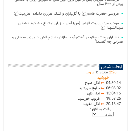
بیش از ۶۰۰ سال
عروسی حضرت قاسم(ع) با گل‌باران و اشک هزاران دلداده اهل‌بیت(ع)
موکب مردمی بیت‌ الزهرا (س) آمل میزبان اجتماع باشکوه عاشقان
سیدالشهدا (ع)
دهیاران بخش چلاو در گفت‌وگو با مازندرانه از چالش های زیر ساختی و
عمرانی چه گفتند؟
اوقات شرعی
26
:
2
مانده تا
غروب
خورشید
04:30:14
اذان صبح
06:08:02
طلوع خورشید
13:04:16
اذان ظهر
19:58:25
غروب خورشید
20:18:47
اذان مغرب
اوقات به افق :