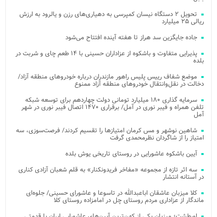
تحویل ۲ دستگاه نیسان کمپرسی به دهیاری‌های رزن و یالرود به ارزش
ریالی ۲۵ میلیارد
جاده جایگزین سد هراز تا هفته آینده افتتاح می‌شود
پذیرایی متفاوت و باشکوه از عزاداران حسینی با ۱۴ طعم چای و شربت در
بلده
موضع شفاف رییس پلیس راهور مازندران درباره خودروهای منطقه آزاد/
دخالت در نقل‌وانتقال خودروهای منطقه آزاد ممنوع
سرمایه گذاری ۱۸۰ میلیارد تومانی دولت چهاردهم برای توسعه شبکه
تلفن همراه و فیبر نوری در آمل/ برقراری ۱۴۷۰ اتصال فیبر نوری در شهر
آمل
شاهین نوشهر و مس کرمان امتیازها را تقسیم کردند/ فرصت‌سوزی، سه
امتیاز را از شاگردان نظرمحمدی گرفت
آیین باشکوه عاشورایی در روستای تاریخی یوش بلده
سه اثر تازه از مجموعه «مفاخر فریدونکنار» به قلم شعبان آزادی کناری
در آستانه انتشار
کلا میزبان عاشقان اباعبدالله در تاسوعا و عاشورای حسینی/ جلوه‌ای
ماندگار از عزاداری مردم روستای چل در امامزاده روستای کلا
اورطشت؛ میزبان یکی از کهن‌ترین آیین‌های عاشورایی ایران با قدمتی