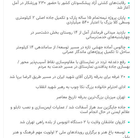
رقابت‌های کشتی آزاد پیشکسوتان کشور با حضور ۲۳۰ ورزشکار در آمل
آغاز شد
پایان پروژه نیمه‌تمام ۱۵ ساله پارک و تکمیل جاده اصلی ۲ کیلومتری
وسطی کلا بزرگ با اعتبار ۵۴۰ میلیاردی
بازدید میدانی فرماندار آمل از ۱۴ روستای بخش دشت‌سر در
چهارشنبه‌های خدمت‌رسانی
چالوس آماده جهشی تازه در مسیر توسعه/ از ساماندهی ۱۴ کیلومتر
ساحل تا تکمیل پروژه‌های ماندگار عمرانی
رفع دغدغه تردد در نمارستاق با مقاوم‌سازی نقاط آسیب‌پذیر محور /
بهسازی جاده پدافندی نمارستاق در مسیر خدمت به مردم
۲۰ غرفه برای بدرقه زائران آقای شهید ایران در مسیر طریق الرضا برپا شد
ادای احترام خانواده بزرگ نکا چوب به رهبر شهید انقلاب
تهران میزبان بزرگ‌ترین بدرقه تاریخ معاصر
جاده جایگزین سد هراز آسفالت شد / عملیات ایمن‌سازی و نصب تابلو و
علائم ایمنی در حال انجام است
کاروان عاشقان ولایت با ۲ دستگاه اتوبوس از بلده راهی تهران شد
توسعه باغ هنر و برگزاری رویدادهای ملی ۲ اولویت مهم فرهنگ و هنر
بابل