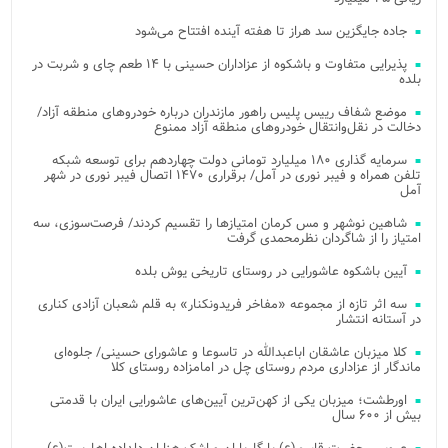
جاده جایگزین سد هراز تا هفته آینده افتتاح می‌شود
پذیرایی متفاوت و باشکوه از عزاداران حسینی با ۱۴ طعم چای و شربت در
بلده
موضع شفاف رییس پلیس راهور مازندران درباره خودروهای منطقه آزاد/
دخالت در نقل‌وانتقال خودروهای منطقه آزاد ممنوع
سرمایه گذاری ۱۸۰ میلیارد تومانی دولت چهاردهم برای توسعه شبکه
تلفن همراه و فیبر نوری در آمل/ برقراری ۱۴۷۰ اتصال فیبر نوری در شهر
آمل
شاهین نوشهر و مس کرمان امتیازها را تقسیم کردند/ فرصت‌سوزی، سه
امتیاز را از شاگردان نظرمحمدی گرفت
آیین باشکوه عاشورایی در روستای تاریخی یوش بلده
سه اثر تازه از مجموعه «مفاخر فریدونکنار» به قلم شعبان آزادی کناری
در آستانه انتشار
کلا میزبان عاشقان اباعبدالله در تاسوعا و عاشورای حسینی/ جلوه‌ای
ماندگار از عزاداری مردم روستای چل در امامزاده روستای کلا
اورطشت؛ میزبان یکی از کهن‌ترین آیین‌های عاشورایی ایران با قدمتی
بیش از ۶۰۰ سال