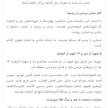
مسیر باز شده به شهرک نبل /اندازه بزرگتر نقشه اینجا
آغاز جشن مردمی در زینبیه
با انتشار خبر شکسته شدن محاصره چهارساله از شهرک‌های نبل و الزهراء
که شهرک‌های شیعه‌نشین هستند، مردم در زینبیه در جنوب دمشق از
شادی به خیابان ریختند.
شماری از مردم که مسلح هستند، به نشانه شادی به شلیک هوایی اقدام
کردند.
۵ شهید از نبل و ۱۳ شهید از الزهراء
شهرک نبل امروز پنج شهید در راه شکست محاصره داد و شهرک الزهراء ۱۳
نفر از نیروهای مردمی خود را فدای مردم این منطقه کرد.
عبد الجوادعبدالرضا دیب، ثائر محمدحسن دیب، هیثم فارس مهدی، موسى
أحمد علبه، صباح دیب جبان، علی فتحی قصاب، حسن فرج علبه، حسن
أبراهیم همهم، محمد سعیدالخطیب، عباس حسین الأحمد، فایزعبدالطیف
حمزه، حسن زکریا علبه، و عبدالله أحمدالحایک شهدای الزهراء هستند.
عملیات منحصر به فرد و مرگ ۵۵ تروریست
ساعاتی پیش منابع میدانی گروه بین‌الملل فارس خبر دادند که که رزمندگان