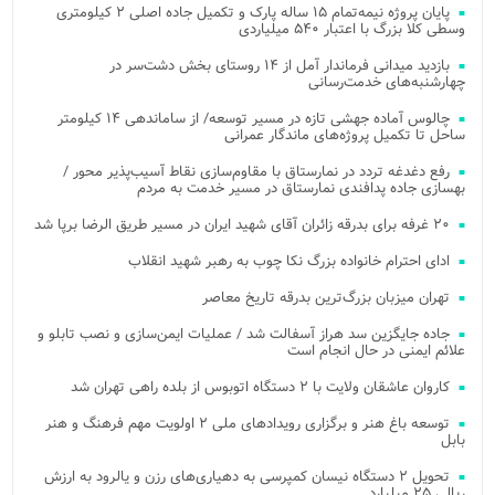
پایان پروژه نیمه‌تمام ۱۵ ساله پارک و تکمیل جاده اصلی ۲ کیلومتری
وسطی کلا بزرگ با اعتبار ۵۴۰ میلیاردی
بازدید میدانی فرماندار آمل از ۱۴ روستای بخش دشت‌سر در
چهارشنبه‌های خدمت‌رسانی
چالوس آماده جهشی تازه در مسیر توسعه/ از ساماندهی ۱۴ کیلومتر
ساحل تا تکمیل پروژه‌های ماندگار عمرانی
رفع دغدغه تردد در نمارستاق با مقاوم‌سازی نقاط آسیب‌پذیر محور /
بهسازی جاده پدافندی نمارستاق در مسیر خدمت به مردم
۲۰ غرفه برای بدرقه زائران آقای شهید ایران در مسیر طریق الرضا برپا شد
ادای احترام خانواده بزرگ نکا چوب به رهبر شهید انقلاب
تهران میزبان بزرگ‌ترین بدرقه تاریخ معاصر
جاده جایگزین سد هراز آسفالت شد / عملیات ایمن‌سازی و نصب تابلو و
علائم ایمنی در حال انجام است
کاروان عاشقان ولایت با ۲ دستگاه اتوبوس از بلده راهی تهران شد
توسعه باغ هنر و برگزاری رویدادهای ملی ۲ اولویت مهم فرهنگ و هنر
بابل
تحویل ۲ دستگاه نیسان کمپرسی به دهیاری‌های رزن و یالرود به ارزش
ریالی ۲۵ میلیارد