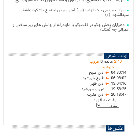
عروسی حضرت قاسم(ع) با گل‌باران و اشک هزاران دلداده اهل‌بیت(ع)
موکب مردمی بیت‌ الزهرا (س) آمل میزبان اجتماع باشکوه عاشقان
سیدالشهدا (ع)
دهیاران بخش چلاو در گفت‌وگو با مازندرانه از چالش های زیر ساختی و
عمرانی چه گفتند؟
اوقات شرعی
40
:
2
مانده تا
غروب
خورشید
04:30:14
اذان صبح
06:08:02
طلوع خورشید
13:04:16
اذان ظهر
19:58:25
غروب خورشید
20:18:47
اذان مغرب
اوقات به افق :
عکس ها