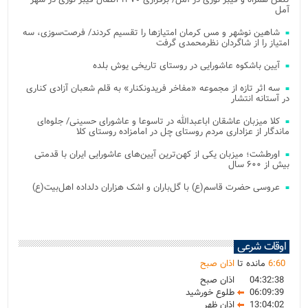
آمل
شاهین نوشهر و مس کرمان امتیازها را تقسیم کردند/ فرصت‌سوزی، سه
امتیاز را از شاگردان نظرمحمدی گرفت
آیین باشکوه عاشورایی در روستای تاریخی یوش بلده
سه اثر تازه از مجموعه «مفاخر فریدونکنار» به قلم شعبان آزادی کناری
در آستانه انتشار
کلا میزبان عاشقان اباعبدالله در تاسوعا و عاشورای حسینی/ جلوه‌ای
ماندگار از عزاداری مردم روستای چل در امامزاده روستای کلا
اورطشت؛ میزبان یکی از کهن‌ترین آیین‌های عاشورایی ایران با قدمتی
بیش از ۶۰۰ سال
عروسی حضرت قاسم(ع) با گل‌باران و اشک هزاران دلداده اهل‌بیت(ع)
اوقات شرعی
60
:
6
مانده تا
اذان صبح
04:32:38
اذان صبح
06:09:39
طلوع خورشید
13:04:02
اذان ظهر