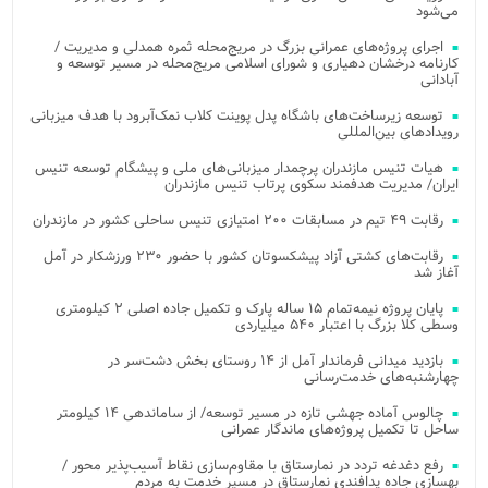
می‌شود
اجرای پروژه‌های عمرانی بزرگ در مریج‌محله ثمره همدلی و مدیریت /
کارنامه درخشان دهیاری و شورای اسلامی مریج‌محله در مسیر توسعه و
آبادانی
توسعه زیرساخت‌های باشگاه پدل پوینت کلاب نمک‌آبرود با هدف میزبانی
رویدادهای بین‌المللی
هیات تنیس مازندران پرچمدار میزبانی‌های ملی و پیشگام توسعه تنیس
ایران/ مدیریت هدفمند سکوی پرتاب تنیس مازندران
رقابت ۴۹ تیم در مسابقات ۲۰۰ امتیازی تنیس ساحلی کشور در مازندران
رقابت‌های کشتی آزاد پیشکسوتان کشور با حضور ۲۳۰ ورزشکار در آمل
آغاز شد
پایان پروژه نیمه‌تمام ۱۵ ساله پارک و تکمیل جاده اصلی ۲ کیلومتری
وسطی کلا بزرگ با اعتبار ۵۴۰ میلیاردی
بازدید میدانی فرماندار آمل از ۱۴ روستای بخش دشت‌سر در
چهارشنبه‌های خدمت‌رسانی
چالوس آماده جهشی تازه در مسیر توسعه/ از ساماندهی ۱۴ کیلومتر
ساحل تا تکمیل پروژه‌های ماندگار عمرانی
رفع دغدغه تردد در نمارستاق با مقاوم‌سازی نقاط آسیب‌پذیر محور /
بهسازی جاده پدافندی نمارستاق در مسیر خدمت به مردم