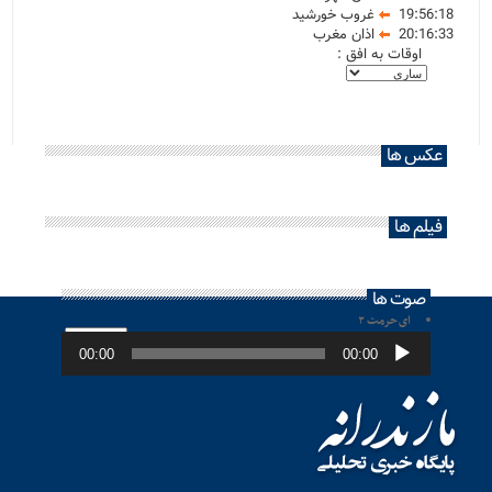
19:56:18
غروب خورشید
20:16:33
اذان مغرب
اوقات به افق :
عکس ها
فیلم ها
صوت ها
ای حرمت ۲
پخش‌کننده
صوت
00:00
00:00