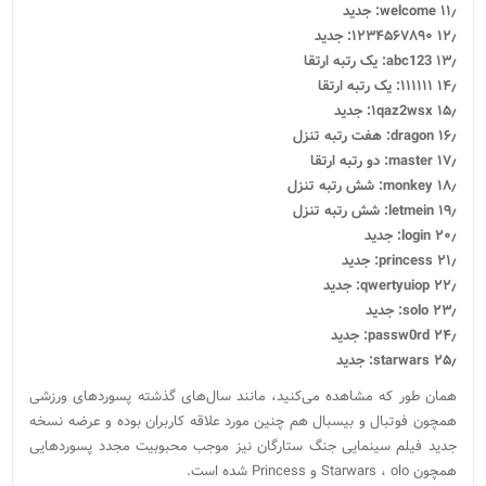
۱۱٫ welcome: جدید
۱۲٫ ۱۲۳۴۵۶۷۸۹۰: جدید
۱۳٫ abc123: یک رتبه ارتقا
۱۴٫ ۱۱۱۱۱۱: یک رتبه ارتقا
۱۵٫ ۱qaz2wsx: جدید
۱۶٫ dragon: هفت رتبه تنزل
۱۷٫ master: دو رتبه ارتقا
۱۸٫ monkey: شش رتبه تنزل
۱۹٫ letmein: شش رتبه تنزل
۲۰٫ login: جدید
۲۱٫ princess: جدید
۲۲٫ qwertyuiop: جدید
۲۳٫ solo: جدید
۲۴٫ passw0rd: جدید
۲۵٫ starwars: جدید
همان طور که مشاهده می‌کنید، مانند سال‌های گذشته پسوردهای ورزشی
همچون فوتبال و بیسبال هم چنین مورد علاقه کاربران بوده و عرضه نسخه
جدید فیلم سینمایی جنگ ستارگان نیز موجب محبوبیت مجدد پسوردهایی
همچون Starwars ، olo و Princess شده است.