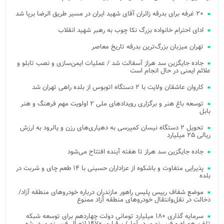
۲۰ غرفه برای بدرقه زائران آقای شهید ایران در مسیر طریق الرضا برپا شد
ادای احترام خانواده بزرگ نکا چوب به رهبر شهید انقلاب
تهران میزبان بزرگ‌ترین بدرقه تاریخ معاصر
جاده جایگزین سد هراز آسفالت شد / عملیات ایمن‌سازی و نصب تابلو و
علائم ایمنی در حال انجام است
کاروان عاشقان ولایت با ۲ دستگاه اتوبوس از بلده راهی تهران شد
توسعه باغ هنر و برگزاری رویدادهای ملی ۲ اولویت مهم فرهنگ و هنر
بابل
تحویل ۲ دستگاه نیسان کمپرسی به دهیاری‌های رزن و یالرود به ارزش
ریالی ۲۵ میلیارد
جاده جایگزین سد هراز تا هفته آینده افتتاح می‌شود
پذیرایی متفاوت و باشکوه از عزاداران حسینی با ۱۴ طعم چای و شربت در
بلده
موضع شفاف رییس پلیس راهور مازندران درباره خودروهای منطقه آزاد/
دخالت در نقل‌وانتقال خودروهای منطقه آزاد ممنوع
سرمایه گذاری ۱۸۰ میلیارد تومانی دولت چهاردهم برای توسعه شبکه
تلفن همراه و فیبر نوری در آمل/ برقراری ۱۴۷۰ اتصال فیبر نوری در شهر