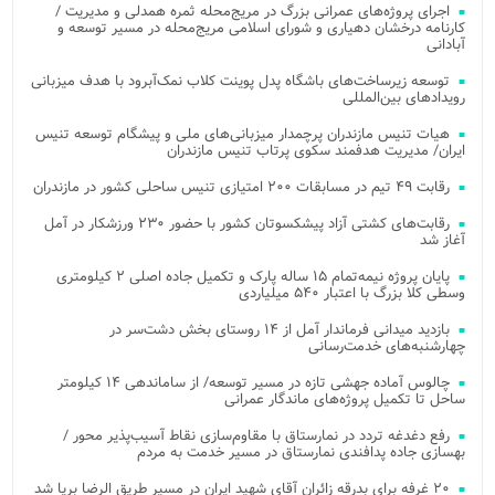
اجرای پروژه‌های عمرانی بزرگ در مریج‌محله ثمره همدلی و مدیریت /
کارنامه درخشان دهیاری و شورای اسلامی مریج‌محله در مسیر توسعه و
آبادانی
توسعه زیرساخت‌های باشگاه پدل پوینت کلاب نمک‌آبرود با هدف میزبانی
رویدادهای بین‌المللی
هیات تنیس مازندران پرچمدار میزبانی‌های ملی و پیشگام توسعه تنیس
ایران/ مدیریت هدفمند سکوی پرتاب تنیس مازندران
رقابت ۴۹ تیم در مسابقات ۲۰۰ امتیازی تنیس ساحلی کشور در مازندران
رقابت‌های کشتی آزاد پیشکسوتان کشور با حضور ۲۳۰ ورزشکار در آمل
آغاز شد
پایان پروژه نیمه‌تمام ۱۵ ساله پارک و تکمیل جاده اصلی ۲ کیلومتری
وسطی کلا بزرگ با اعتبار ۵۴۰ میلیاردی
بازدید میدانی فرماندار آمل از ۱۴ روستای بخش دشت‌سر در
چهارشنبه‌های خدمت‌رسانی
چالوس آماده جهشی تازه در مسیر توسعه/ از ساماندهی ۱۴ کیلومتر
ساحل تا تکمیل پروژه‌های ماندگار عمرانی
رفع دغدغه تردد در نمارستاق با مقاوم‌سازی نقاط آسیب‌پذیر محور /
بهسازی جاده پدافندی نمارستاق در مسیر خدمت به مردم
۲۰ غرفه برای بدرقه زائران آقای شهید ایران در مسیر طریق الرضا برپا شد