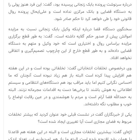
درباره سرنوشت پرونده بابک زنجانی پرسیده بود، گفت: این فرد هنوز پولی را
به دستگاه قضایی و بانک مرکزی نداده است و علی‌ایحال پرونده روال
قانونی خود را طی خواهد کرد تا حکم صادر شود.
سخنگوی دستگاه قضا درباره اینکه وکیل بابک زنجانی نسبت به مزایده
اموالش پیش از صدور حکم گلایه داشته است، گفت: به طور قطع برگزاری
مزایده براساس روال و اختیاری است که خود وکیل و متهم به دستگاه
قضایی داده‌اند و به طور قطع خارج از این چارچوب تصمیم‌گیری و اتفاقی
نخواهد افتاد.
وی درخصوص تخلفات انتخاباتی گفت: تخلفاتی بوده است و در این هفته
هم افزایش پیدا کرده است البته باز هم زیاد نبوده است آنچنان که ما
احساس نگرانی کنیم اما باید مراقب بود هم دستگاه‌های انتظامی و سیستم
اطلاعاتی به هوش باشند تا برخی‌ها دست به اقدامات مجرمانه نزنند. البته
به حمدالله فضا آرام است و مردم با هوشمندی و در عین رقابت اوضاع را
خوب و مطلوب نگه داشته‌اند.
یکی از خبرنگاران گفت در نشست قبلی خود عنوان کردید که بیشتر تخلفات
مربوط به فضای مجازی است آیا تغییری ایجاد شده است؟
اژه‌ای گفت: بیشترین تخلفات مجازی است و البته در این هفته هم قاعدتا
با همان رشد افزوده شده است البته ما باز هم امیدواریم این تعداد اندک