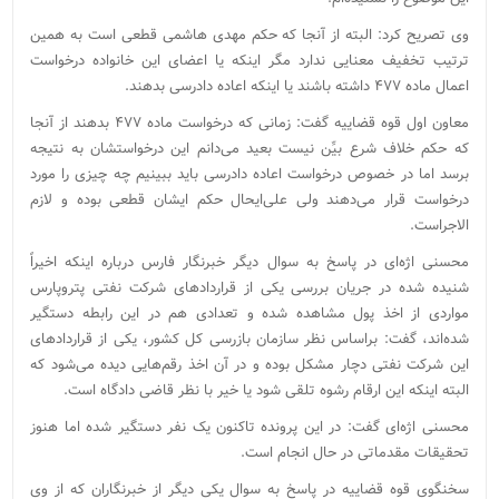
وی تصریح کرد: البته از آنجا که حکم مهدی هاشمی قطعی است به همین
ترتیب تخفیف معنایی ندارد مگر اینکه یا اعضای این خانواده درخواست
اعمال ماده ۴۷۷ داشته باشند یا اینکه اعاده دادرسی بدهند.
معاون اول قوه قضاییه گفت: زمانی که درخواست ماده ۴۷۷ بدهند از آنجا
که حکم خلاف شرع بیِّن نیست بعید می‌دانم این درخواستشان به نتیجه
برسد اما در خصوص درخواست اعاده دادرسی باید ببینیم چه چیزی را مورد
درخواست قرار می‌دهند ولی علی‌ایحال حکم ایشان قطعی بوده و لازم
الاجراست.
محسنی اژه‌ای در پاسخ به سوال دیگر خبرنگار فارس درباره اینکه اخیراً
شنیده شده در جریان بررسی یکی از قراردادهای شرکت نفتی پتروپارس
مواردی از اخذ پول مشاهده شده و تعدادی هم در این رابطه دستگیر
شده‌اند، گفت: براساس نظر سازمان بازرسی کل کشور، یکی از قراردادهای
این شرکت نفتی دچار مشکل بوده و در آن اخذ رقم‌هایی دیده می‌شود که
البته اینکه این ارقام رشوه تلقی شود یا خیر با نظر قاضی دادگاه است.
محسنی اژه‌ای گفت: در این پرونده تاکنون یک نفر دستگیر شده اما هنوز
تحقیقات مقدماتی در حال انجام است.
سخنگوی قوه قضاییه در پاسخ به سوال یکی دیگر از خبرنگاران که از وی