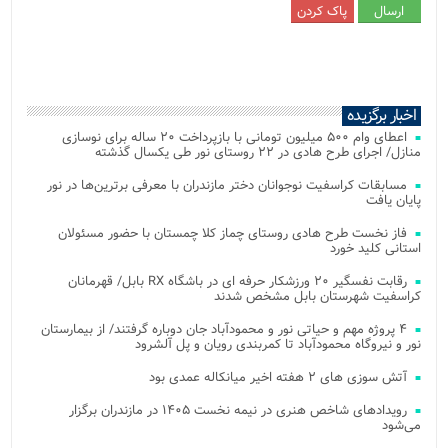
اخبار برگزیده
اعطای وام ۵۰۰ میلیون تومانی با بازپرداخت ۲۰ ساله برای نوسازی
منازل/ اجرای طرح هادی در ۲۲ روستای نور طی یکسال گذشته
مسابقات کراسفیت نوجوانان دختر مازندران با معرفی برترین‌ها در نور
پایان یافت
فاز نخست طرح هادی روستای چماز کلا چمستان با حضور مسئولان
استانی کلید خورد
رقابت نفسگیر ۲۰ ورزشکار حرفه ای در باشگاه RX بابل/ قهرمانان
کراسفیت شهرستان بابل مشخص شدند
۴ پروژه مهم و حیاتی نور و محمودآباد جان دوباره گرفتند/ از بیمارستان
نور و نیروگاه محمودآباد تا کمربندی رویان و پل آلشرود
آتش‌ سوزی‌ های ۲ هفته اخیر میانکاله عمدی بود
رویدادهای شاخص هنری در نیمه نخست ۱۴۰۵ در مازندران برگزار
می‌شود