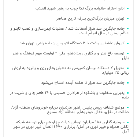
ادای احترام خانواده بزرگ نکا چوب به رهبر شهید انقلاب
تهران میزبان بزرگ‌ترین بدرقه تاریخ معاصر
جاده جایگزین سد هراز آسفالت شد / عملیات ایمن‌سازی و نصب تابلو و
علائم ایمنی در حال انجام است
کاروان عاشقان ولایت با ۲ دستگاه اتوبوس از بلده راهی تهران شد
توسعه باغ هنر و برگزاری رویدادهای ملی ۲ اولویت مهم فرهنگ و هنر
بابل
تحویل ۲ دستگاه نیسان کمپرسی به دهیاری‌های رزن و یالرود به ارزش
ریالی ۲۵ میلیارد
جاده جایگزین سد هراز تا هفته آینده افتتاح می‌شود
پذیرایی متفاوت و باشکوه از عزاداران حسینی با ۱۴ طعم چای و شربت در
بلده
موضع شفاف رییس پلیس راهور مازندران درباره خودروهای منطقه آزاد/
دخالت در نقل‌وانتقال خودروهای منطقه آزاد ممنوع
سرمایه گذاری ۱۸۰ میلیارد تومانی دولت چهاردهم برای توسعه شبکه
تلفن همراه و فیبر نوری در آمل/ برقراری ۱۴۷۰ اتصال فیبر نوری در شهر
آمل