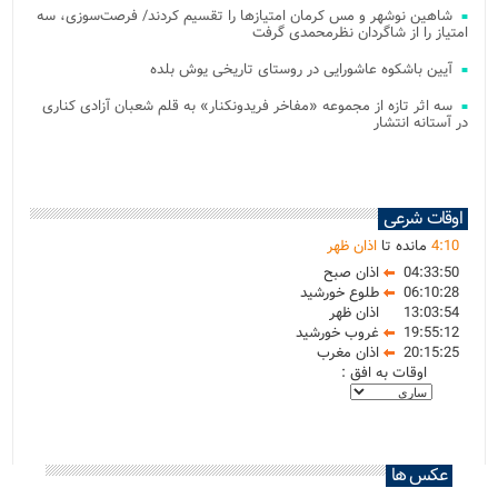
شاهین نوشهر و مس کرمان امتیازها را تقسیم کردند/ فرصت‌سوزی، سه
امتیاز را از شاگردان نظرمحمدی گرفت
آیین باشکوه عاشورایی در روستای تاریخی یوش بلده
سه اثر تازه از مجموعه «مفاخر فریدونکنار» به قلم شعبان آزادی کناری
در آستانه انتشار
اوقات شرعی
10
:
4
مانده تا
اذان ظهر
04:33:50
اذان صبح
06:10:28
طلوع خورشید
13:03:54
اذان ظهر
19:55:12
غروب خورشید
20:15:25
اذان مغرب
اوقات به افق :
عکس ها