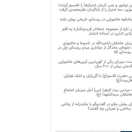
 نوشهر و مس کرمان امتیازها را تقسیم کردند/
زی، سه امتیاز را از شاگردان نظرمحمدی گرفت
باشکوه عاشورایی در روستای تاریخی یوش بلده
ر تازه از مجموعه «مفاخر فریدونکنار» به قلم
ادی کناری در آستانه انتشار
زبان عاشقان اباعبدالله در تاسوعا و عاشورای
لوه‌ای ماندگار از عزاداری مردم روستای چل در
 روستای کلا
ت؛ میزبان یکی از کهن‌ترین آیین‌های عاشورایی
متی بیش از ۶۰۰ سال
 حضرت قاسم(ع) با گل‌باران و اشک هزاران
هل‌بیت(ع)
مردمی بیت‌ الزهرا (س) آمل میزبان اجتماع
عاشقان سیدالشهدا (ع)
ان بخش چلاو در گفت‌وگو با مازندرانه از چالش
 ساختی و عمرانی چه گفتند؟