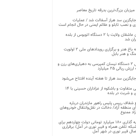
 میزبان بزرگ‌ترین بدرقه تاریخ معاصر
جایگزین سد هراز آسفالت شد / عملیات
ی و نصب تابلو و علائم ایمنی در حال انجام است
کاروان عاشقان ولایت با ۲ دستگاه اتوبوس از بلده
ران شد
توسعه باغ هنر و برگزاری رویدادهای ملی ۲ اولویت
نگ و هنر بابل
تحویل ۲ دستگاه نیسان کمپرسی به دهیاری‌های رزن و
زش ریالی ۲۵ میلیارد
جایگزین سد هراز تا هفته آینده افتتاح می‌شود
پذیرایی متفاوت و باشکوه از عزاداران حسینی با ۱۴
 و شربت در بلده
شفاف رییس پلیس راهور مازندران درباره
 منطقه آزاد/ دخالت در نقل‌وانتقال خودروهای
اد ممنوع
سرمایه گذاری ۱۸۰ میلیارد تومانی دولت چهاردهم برای
که تلفن همراه و فیبر نوری در آمل/ برقراری