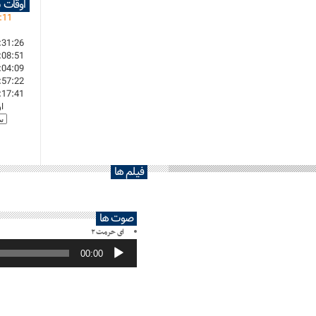
اوقات 
:
11
:31:26
:08:51
:04:09
:57:22
:17:41
ا
فیلم ها
صوت ها
ای حرمت ۲
پخش‌کننده
صوت
00:00