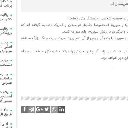
پیشگام 
عربستان […]
پرتاب تن
در صفحه شخصی اینستاگرامش نوشت:
کشور در 
) و سوریه (مخصوصا حلب)، عربستان و آمریکا تصمیم گرفته اند که
و درگیری با ارتش سوریه، وارد سوریه کنند.
ورزشکار 
و سوریه با یکدیگر و پس از آن هم ورود امریکا و یک جنگ بزرگ منطقه
میلیاردی
دامی دست می زند اگر چنین حرکتی را مرتکب شود،کل منطقه از جمله
ن دور خواهد بود.
دشت‌سر 
چالوس
عمرانی
رفع د
آسیب‌پذی
مسیر خد
۲۰ 
طریق الر
ادای 