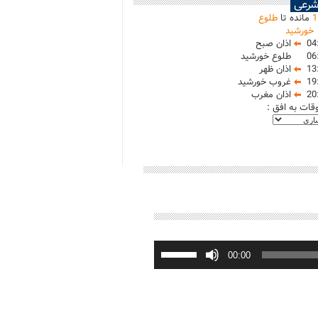
شرعی
1
مانده تا
طلوع
خورشید
04
اذان صبح
06
طلوع خورشید
13
اذان ظهر
19
غروب خورشید
20
اذان مغرب
وقات به افق :
برای
افزایش
00:00
یا
کاهش
صدا
از
کلیدهای
بالا
و
پایین
استفاده