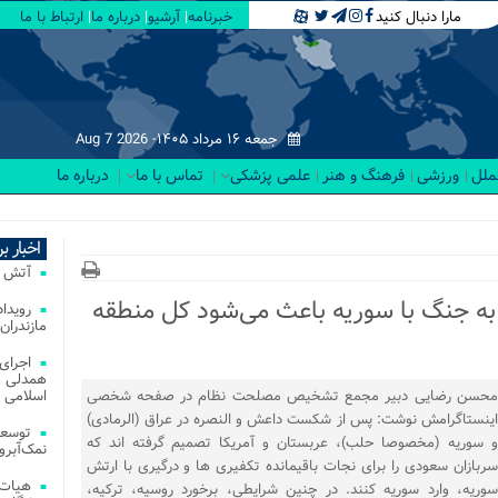
مارا دنبال کنید
خبرنامه
آرشیو
درباره ما
ارتباط با ما
جمعه ۱۶ مرداد ۱۴۰۵-
Aug 7 2026
لملل
ورزشی
فرهنگ و هنر
علمی پزشکی
تماس با ما
درباره ما
ت _
اخبار ب
آتش‌ سوزی‌ های
ه جنگ با سوریه باعث می‌شود کل منطقه
مازندران
اجرای
همدلی و
محسن رضایی دبیر مجمع تشخیص مصلحت نظام در صفحه شخصی
اسلامی م
اینستاگرامش نوشت: پس از شکست داعش و النصره در عراق (الرمادی)
توسعه
و سوریه (مخصوصا حلب)، عربستان و آمریکا تصمیم گرفته اند که
نمک‌آبرو
سربازان سعودی را برای نجات باقیمانده تکفیری ها و درگیری با ارتش
هیات 
سوریه، وارد سوریه کنند. در چنین شرایطی، برخورد روسیه، ترکیه،