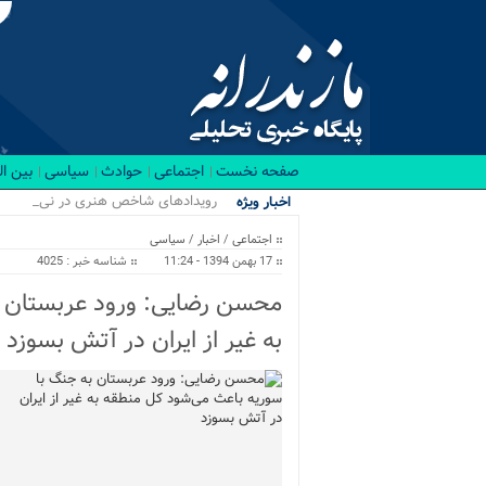
صفحه نخست
اجتماعی
حوادث
سیاسی
بین ا
رویدادهای شاخص هنری در نیمه نخس
اخبار ویژه
اجتماعی
/
اخبار
/
سیاسی
17 بهمن 1394 - 11:24
شناسه خبر : 4025
محسن رضایی: ورود عربستان ب
به غیر از ایران در آتش بسوزد