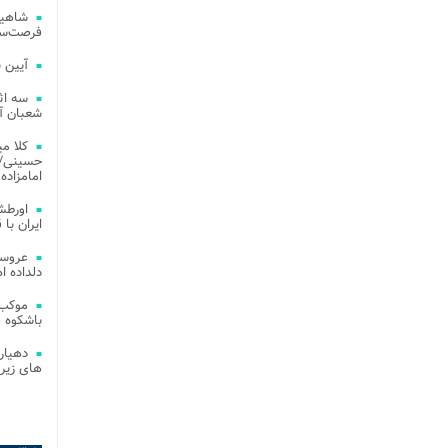
شاهین
فرصت‌سو
آیین 
سه اث
شعبان آز
کلا می
حسینی/ ج
امامزاده
اورطش
ایران با قد
عروسی
دلداده ا
موکب 
باشکوه 
دهیار
های زیر