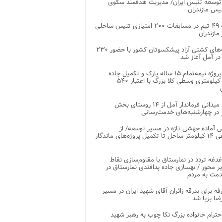
توسعه تنیس ایران/ مدیریت هدفمند سکوی
یس مازندران
رقابت ۴۹ تیم در مسابقات ۲۰۰ امتیازی تنیس ساحلی
مازندران
رقابت‌های کشتی آزاد پیشکسوتان کشور با حضور ۲۳۰
در آمل آغاز شد
پایان پروژه نیمه‌تمام ۱۵ ساله پارک و تکمیل جاده
اصلی ۲ کیلومتری وسطی کلا بزرگ با اعتبار ۵۴۰
بازدید میدانی فرماندار آمل از ۱۴ روستای بخش
در چهارشنبه‌های خدمت‌رسانی
 آماده جهشی تازه در مسیر توسعه/ از
ساماندهی ۱۴ کیلومتر ساحل تا تکمیل پروژه‌های ماندگار
غدغه تردد در نمارستاق با مقاوم‌سازی نقاط
ر محور / بهسازی جاده پدافندی نمارستاق در
مت به مردم
غرفه برای بدرقه زائران آقای شهید ایران در مسیر
ضا برپا شد
احترام خانواده بزرگ نکا چوب به رهبر شهید