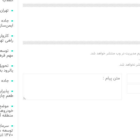
انقلاب
تهران
جاده 
ایمن‌ساز
راهی ته
یم مدیریت در وب منتشر خواهد شد.
مهم فره
.
تشر نخواهد شد.
یالرود به ار
جاده 
طعم چای
موضع 
خودروهای
منطقه آز
توسعه شب
۱۴۷۰ اتصال فیبر نوری در شهر آمل