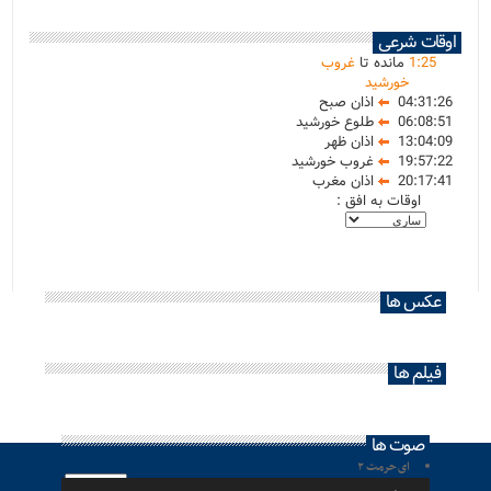
اوقات شرعی
25
:
1
مانده تا
غروب
خورشید
04:31:26
اذان صبح
06:08:51
طلوع خورشید
13:04:09
اذان ظهر
19:57:22
غروب خورشید
20:17:41
اذان مغرب
اوقات به افق :
عکس ها
فیلم ها
صوت ها
ای حرمت ۲
پخش‌کننده