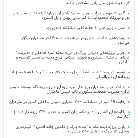
کراسفیت شهرستان بابل مشخص شدند
۴ پروژه مهم و حیاتی نور و محمودآباد جان دوباره گرفتند/ از بیمارستان
نور و نیروگاه محمودآباد تا کمربندی رویان و پل آلشرود
آتش‌ سوزی‌ های ۲ هفته اخیر میانکاله عمدی بود
رویدادهای شاخص هنری در نیمه نخست ۱۴۰۵ در مازندران برگزار
می‌شود
اجرای پروژه‌های عمرانی بزرگ در مریج‌محله ثمره همدلی و مدیریت /
کارنامه درخشان دهیاری و شورای اسلامی مریج‌محله در مسیر توسعه و
آبادانی
توسعه زیرساخت‌های باشگاه پدل پوینت کلاب نمک‌آبرود با هدف میزبانی
رویدادهای بین‌المللی
هیات تنیس مازندران پرچمدار میزبانی‌های ملی و پیشگام توسعه تنیس
ایران/ مدیریت هدفمند سکوی پرتاب تنیس مازندران
رقابت ۴۹ تیم در مسابقات ۲۰۰ امتیازی تنیس ساحلی کشور در مازندران
رقابت‌های کشتی آزاد پیشکسوتان کشور با حضور ۲۳۰ ورزشکار در آمل
آغاز شد
پایان پروژه نیمه‌تمام ۱۵ ساله پارک و تکمیل جاده اصلی ۲ کیلومتری
وسطی کلا بزرگ با اعتبار ۵۴۰ میلیاردی