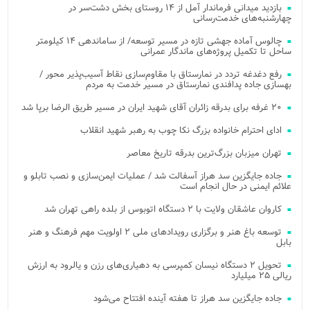
بازدید میدانی فرماندار آمل از ۱۴ روستای بخش دشت‌سر در
چهارشنبه‌های خدمت‌رسانی
چالوس آماده جهشی تازه در مسیر توسعه/ از ساماندهی ۱۴ کیلومتر
ساحل تا تکمیل پروژه‌های ماندگار عمرانی
رفع دغدغه تردد در نمارستاق با مقاوم‌سازی نقاط آسیب‌پذیر محور /
بهسازی جاده پدافندی نمارستاق در مسیر خدمت به مردم
۲۰ غرفه برای بدرقه زائران آقای شهید ایران در مسیر طریق الرضا برپا شد
ادای احترام خانواده بزرگ نکا چوب به رهبر شهید انقلاب
تهران میزبان بزرگ‌ترین بدرقه تاریخ معاصر
جاده جایگزین سد هراز آسفالت شد / عملیات ایمن‌سازی و نصب تابلو و
علائم ایمنی در حال انجام است
کاروان عاشقان ولایت با ۲ دستگاه اتوبوس از بلده راهی تهران شد
توسعه باغ هنر و برگزاری رویدادهای ملی ۲ اولویت مهم فرهنگ و هنر
بابل
تحویل ۲ دستگاه نیسان کمپرسی به دهیاری‌های رزن و یالرود به ارزش
ریالی ۲۵ میلیارد
جاده جایگزین سد هراز تا هفته آینده افتتاح می‌شود