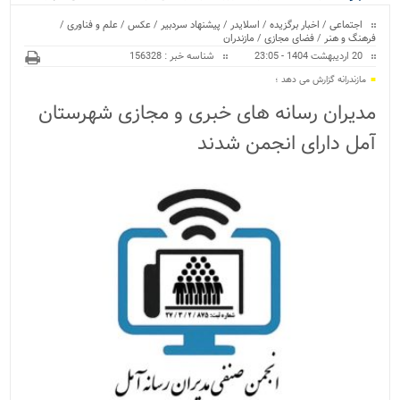
ویژه
اجتماعی
/
اخبار برگزیده
/
اسلایدر
/
پیشنهاد سردبیر
/
عکس
/
علم و فناوری
/
فرهنگ و هنر
/
فضای مجازی
/
مازندران
20 اردیبهشت 1404 - 23:05
شناسه خبر : 156328
مازندرانه گزارش می دهد ؛
مدیران رسانه های خبری و مجازی شهرستان
آمل دارای انجمن شدند