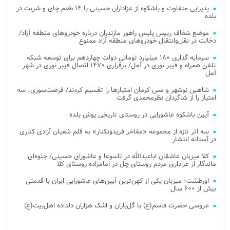
پذیرایی متفاوت و باشکوه از عزاداران حسینی با ۱۴ طعم چای و شربت در
بلده
موضع شفاف رییس پلیس راهور مازندران درباره خودروهای منطقه آزاد/
دخالت در نقل‌وانتقال خودروهای منطقه آزاد ممنوع
سرمایه گذاری ۱۸۰ میلیارد تومانی دولت چهاردهم برای توسعه شبکه
تلفن همراه و فیبر نوری در آمل/ برقراری ۱۴۷۰ اتصال فیبر نوری در شهر
آمل
شاهین نوشهر و مس کرمان امتیازها را تقسیم کردند/ فرصت‌سوزی، سه
امتیاز را از شاگردان نظرمحمدی گرفت
آیین باشکوه عاشورایی در روستای تاریخی یوش بلده
سه اثر تازه از مجموعه «مفاخر فریدونکنار» به قلم شعبان آزادی کناری
در آستانه انتشار
کلا میزبان عاشقان اباعبدالله در تاسوعا و عاشورای حسینی/ جلوه‌ای
ماندگار از عزاداری مردم روستای چل در امامزاده روستای کلا
اورطشت؛ میزبان یکی از کهن‌ترین آیین‌های عاشورایی ایران با قدمتی
بیش از ۶۰۰ سال
عروسی حضرت قاسم(ع) با گل‌باران و اشک هزاران دلداده اهل‌بیت(ع)